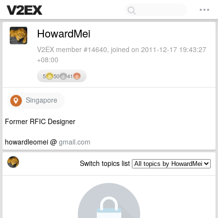
HowardMei
V2EX member #14640, joined on 2011-12-17 19:43:27
+08:00
5
50
41
Singapore
Former RFIC Designer
howardleomei @
gmail.com
Switch topics list