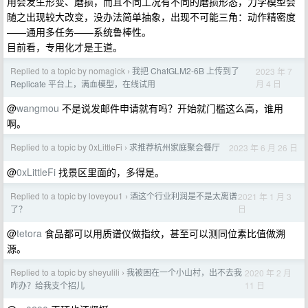
用会发生形变、磨损，而且不同工况有不同的磨损形态，力学模型会
随之出现较大改变，没办法简单抽象，出现不可能三角：动作精密度
——通用多任务——系统鲁棒性。
目前看，专用化才是王道。
Replied to a topic by nomagick
我把 ChatGLM2-6B 上传到了
2023 年 7
›
月 4 日
Replicate 平台上，满血模型，在线试用
@
wangmou
不是说发邮件申请就有吗？开始就门槛这么高，谁用
啊。
Replied to a topic by 0xLittleFi
求推荐杭州家庭聚会餐厅
2023 年 6 月 26 日
›
@
0xLittleFi
找景区里面的，多得是。
Replied to a topic by loveyou1
酒这个行业利润是不是太离谱
2021 年 1 月 3
›
日
了？
@
tetora
食品都可以用质谱仪做指纹，甚至可以测同位素比值做溯
源。
Replied to a topic by sheyulili
我被困在一个小山村，出不去我
2020 年 2 月
›
11 日
咋办？给我支个招儿