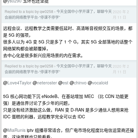
@
ys0290
玉环也还坚挺
Replied to a topic by qw0258
今天全国中小学开课了，聊聊今天
2020 年 2
›
月 11 日
会崩的网络教学平台-“停课不停学”
远程会议、远程教学之类需要低延时、高清晰音视频交互的场景，都
是 5G 的强项，
很多人以为 4G 变 5G 只是多了 1 个 G，其实 5G 全部落地的话整个
网络架构都会被颠覆掉，
去中心化是很多新兴应用场景的内在需求。
Replied to a topic by qw0258
今天全国中小学开课了，聊聊今天
2020 年 2
›
月 11 日
会崩的网络教学平台-“停课不停学”
@
Love4Taylor
@
neteroster
@
est
@
chinvo
@
vocaloid
5G 核心网功能下沉 eNodeB、在基站增加 MEC （比 CDN 功能更
强）是通信界讨论了多少年的问题，
只是没有经济激励这么做，RAN 变 D-RAN 是多少通信人想用来抢
IDC 蛋糕的利器，远程教学完全可以去 IDC
@
MiaRunis
iptv 组播非常适合，但广电市场化程度比电信运营商还操
蛋，这块蛋糕也只能看看。