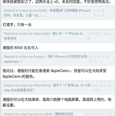
很快就被朋友订了，这两天没上 v2，未及时回复，不好意思啊各位。
Replied to a topic by HunterMz
有需要澳门全网通版 iPhoneX
2017 年 11
›
月 24 日
的吗，带发票，只要一台。。。
打错字，只有一台
Replied to a topic by xieguanglei
想入手一个 iPhone X，
2017 年 11 月 24
›
日
前来咨询
港版的 8000 左右可入
Replied to a topic by tzungtzu
港行 iPhone X 可否购买大陆
2017 年 11 月
›
21 日
applecare+ ？
我问过，港版的只能在香港卖 AppleCare+，但是可以在大陆享受
AppleCare+的服务。
Replied to a topic by ArthurTsang
看中了 17 款带 bar 13 寸的
2017 年 11 月
›
14 日
mbp,在纠结哪里买好？
港版的可以在大陆保修，我周六刚换个电脑屏幕，直接网上预约，啥
都没要。
Replied to a topic by luluuulu4848
港版预约到店
2017 年 11 月 13 日
›