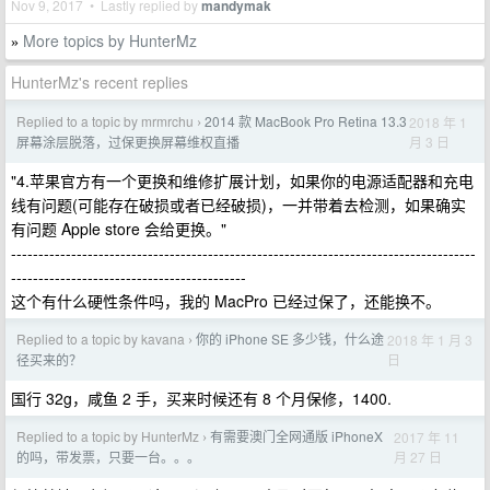
Nov 9, 2017 • Lastly replied by
mandymak
More topics by HunterMz
»
HunterMz's recent replies
Replied to a topic by mrmrchu
2014 款 MacBook Pro Retina 13.3
2018 年 1
›
月 3 日
屏幕涂层脱落，过保更换屏幕维权直播
"4.苹果官方有一个更换和维修扩展计划，如果你的电源适配器和充电
线有问题(可能存在破损或者已经破损)，一并带着去检测，如果确实
有问题 Apple store 会给更换。"
-------------------------------------------------------------------------------------
-------------------------------------------
这个有什么硬性条件吗，我的 MacPro 已经过保了，还能换不。
Replied to a topic by kavana
你的 iPhone SE 多少钱，什么途
2018 年 1 月 3
›
日
径买来的？
国行 32g，咸鱼 2 手，买来时候还有 8 个月保修，1400.
Replied to a topic by HunterMz
有需要澳门全网通版 iPhoneX
2017 年 11
›
月 27 日
的吗，带发票，只要一台。。。