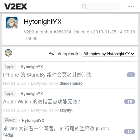
HytonightYX
V2EX member #380094, joined on 2019-01-25 14:07:19
+08:00
Switch topics list
Apple
•
HytonightYX
iPhone 的 StandBy 组件会莫名其妙消失
1
Nov 24, 2023 • Lastly replied by
dingdangnao
Apple
•
HytonightYX
Apple Watch 的双指互点功能无效？
15
Sep 24, 2023 • Lastly replied by
szlytlyt
程序员
•
HytonightYX
求 vim 大神看一个问题， js 行尾的注释改 js doc
12
注释