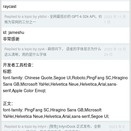
raycast
Replied to a topic by yitdlxl
全网最低价的 GPT-4-32k API，价
2023 年 11 月
›
1 日
格为官网的三分之一
id: jameshu
非常感谢
Replied to a topic by zyxk
麻烦问下， 语雀的字体显示为什么
2023 年 10 月
›
24 日
这么清晰，用的是什么字体
开发者工具检查：
标题:
font-family: Chinese Quote,Segoe UI,Roboto,PingFang SC,Hiragino
Sans GB,Microsoft YaHei,Helvetica Neue,Helvetica,Arial,sans-
serif,Apple Color Emoji;
正文：
font-family: PingFang SC,Hiragino Sans GB,Microsoft
YaHei,Helvetica Neue,Helvetica,Arial,sans-serif,Segoe UI;
Replied to a topic by infyni
[限免] InfyniDock 正式发布，全新
2023 年 9
›