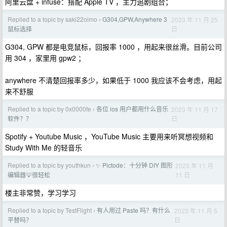
阿里云盘 + infuse：搭配 Apple TV ，主力追剧组合；
Replied to a topic by saki22oimo
G304,GPW,Anywhere 3
2023 年 11 月 25
›
日
鼠标选择
G304, GPW 都是电竞鼠标，回报率 1000 ，用起来很丝滑。目前公司
用 304 ，家里用 gpw2 ；
anywhere 不清楚回报率多少，如果低于 1000 我应该不会考虑，用起
来不舒服
Replied to a topic by 0x0000fe
各位 ios 用户都用什么音乐
2023 年 11 月 17
›
日
软件？？
Spotify + Youtube Music ，YouTube Music 主要用来听冥想视频和
Study With Me 的轻音乐
Replied to a topic by youthkun
✨ Pictode：十分钟 DIY 图形
2023 年 11 月
›
11 日
编辑器💡很轻松
楼主非常赞，学习学习
Replied to a topic by TestFlight
有人用过 Paste 吗？有什么
2023 年 11 月 5
›
日
平替吗？