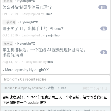
问与答
•
HytonightYX
怎么对待“钻研型消费心理” ？
84
Oct 8, 2019 • Lastly replied by
Linko
二手交易
•
HytonightYX
迫于买了 11，出掉手上的 iPhone7
6
Oct 5, 2019 • Lastly replied by
ryanjmliao
程序员
•
HytonightYX
学生党接私活，一个在线 AI 视频处理体验网站，
9
求报价/坑点
Aug 14, 2019 • Lastly replied by
xiliu
More topics by HytonightYX
»
HytonightYX's recent replies
Replied to a topic by boyzhang
吐槽一下 Trae
2025 年 3 月 18 日
›
更新速度还好，cursor 好像也是两三天一个小更新，经常写着代码左
下角蹦出来一个 update 按钮
Replied to a topic by NerdHND
年前离职后暂时加入了 V 友的创