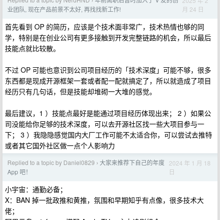
2025 年 2
›
月 24 日
业团队, 现在产品前景不太好, 再找找新工作!
首先看到 OP 的简历，应该是个技术面非常广，技术热情也够的同
学，特别是在创业公司有更多接触到开发完整链路的机会，所以最后
技能点就比较散。
不过 OP 可能也意识到公司项目经历的「技术深度」可能不够，很多
东西都是现成开源框架一套或者配一配就搞定了，所以就造成了项目
经历只有几句话，但是技能却堆砌一大堆的感觉。
最后建议，1 ）技能点最好是能通过项目经历体现出来； 2 ）如果公
司没能给你足够的技术深度，可以去开源社区找一些大项目参与一
下； 3 ）我隐隐感觉国内大厂工作可能不太适合你，可以尝试去推特
或者其它国外社区做一点个人影响力
Replied to a topic by Daniel0829
大家来推荐下自己的年度
2024 年 1 月 18
›
日
App 吧！
小宇宙：通勤必备；
X：BAN 掉一批政推和黄推，氛围和早期知乎有点像，很多技术大
佬；