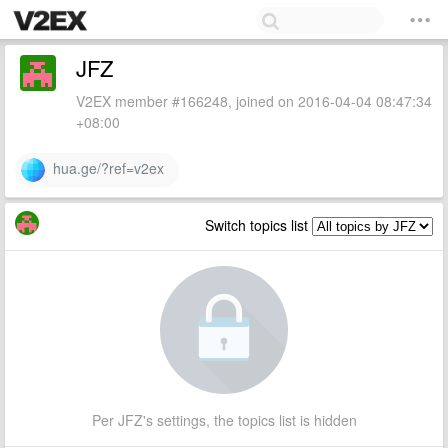
JFZ
V2EX member #166248, joined on 2016-04-04 08:47:34
+08:00
hua.ge/?ref=v2ex
Switch topics list
Per JFZ's settings, the topics list is hidden