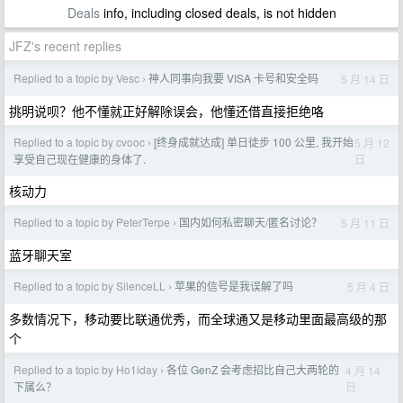
Deals
info, including closed deals, is not hidden
JFZ's recent replies
Replied to a topic by Vesc
神人同事向我要 VISA 卡号和安全码
5 月 14 日
›
挑明说呗？他不懂就正好解除误会，他懂还借直接拒绝咯
Replied to a topic by cvooc
[终身成就达成] 单日徒步 100 公里, 我开始
5 月 12
›
日
享受自己现在健康的身体了.
核动力
Replied to a topic by PeterTerpe
国内如何私密聊天/匿名讨论？
5 月 11 日
›
蓝牙聊天室
Replied to a topic by SilenceLL
苹果的信号是我误解了吗
5 月 4 日
›
多数情况下，移动要比联通优秀，而全球通又是移动里面最高级的那
个
Replied to a topic by Ho1iday
各位 GenZ 会考虑招比自己大两轮的
4 月 14
›
日
下属么？