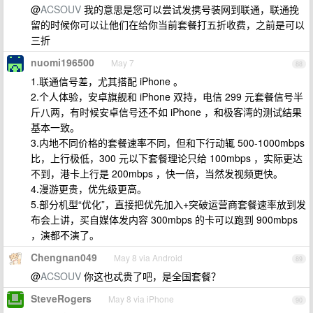
@
ACSOUV
我的意思是您可以尝试发携号装网到联通，联通挽
留的时候你可以让他们在给你当前套餐打五折收费，之前是可以
三折
nuomi196500
May 7
88
1.联通信号差，尤其搭配 iPhone 。
2.个人体验，安卓旗舰和 iPhone 双持，电信 299 元套餐信号半
斤八两，有时候安卓信号还不如 iPhone ，和极客湾的测试结果
基本一致。
3.内地不同价格的套餐速率不同，但和下行动辄 500-1000mbps
比，上行极低，300 元以下套餐理论只给 100mbps ，实际更达
不到，港卡上行是 200mbps ，快一倍，当然发视频更快。
4.漫游更贵，优先级更高。
5.部分机型“优化”，直接把优先加入+突破运营商套餐速率放到发
布会上讲，买自媒体发内容 300mbps 的卡可以跑到 900mbps
，演都不演了。
Chengnan049
May 8 via Android
89
@
ACSOUV
你这也忒贵了吧，是全国套餐？
SteveRogers
May 8 via iPhone
90