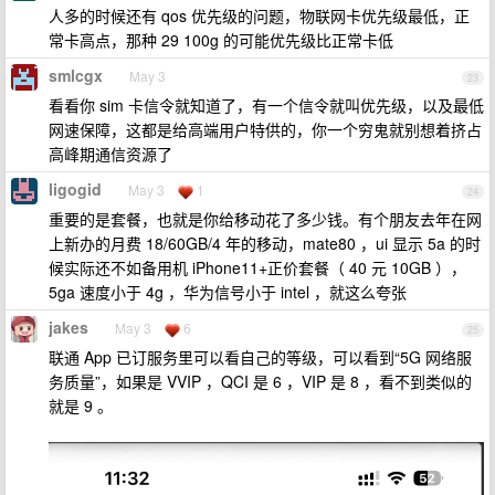
人多的时候还有 qos 优先级的问题，物联网卡优先级最低，正
常卡高点，那种 29 100g 的可能优先级比正常卡低
smlcgx
May 3
23
看看你 sim 卡信令就知道了，有一个信令就叫优先级，以及最低
网速保障，这都是给高端用户特供的，你一个穷鬼就别想着挤占
高峰期通信资源了
ligogid
May 3
1
24
重要的是套餐，也就是你给移动花了多少钱。有个朋友去年在网
上新办的月费 18/60GB/4 年的移动，mate80 ，ui 显示 5a 的时
候实际还不如备用机 iPhone11+正价套餐（ 40 元 10GB ），
5ga 速度小于 4g ，华为信号小于 intel ，就这么夸张
jakes
May 3
6
25
联通 App 已订服务里可以看自己的等级，可以看到“5G 网络服
务质量”，如果是 VVIP ，QCI 是 6 ，VIP 是 8 ，看不到类似的
就是 9 。