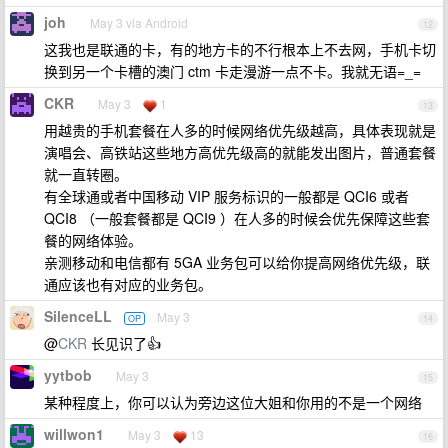
joh
May 3 via Android
12
这我也是联通的卡，有的地方卡的不行根本上不去网，手机卡切
换到另一个卡槽的澳门 ctm 卡走漫游一点不卡。我就无语=_=
CKR
May 3
1
13
用越贵的手机套餐在人多的时候网络优先级越高，具体表现就是
演唱会、高铁站这些地方高优先级高的就能发出图片，普通套餐
就一直转圈。
有全球通或者中国移动 VIP 服务标识的一般都是 QCI6 或者
QCI8 （一般套餐都是 QCI9 ）在人多的时候会优先保障这些套
餐的网络体验。
亲测移动和电信都有 5GA 业务包可以给你提高网络优先级，联
通应该也有对应的业务包。
SilenceLL
May 3
OP
14
@
CKR
长见识了👍
yytbob
May 3
15
某种程度上，你可以认为旁边这位大姐和你用的不是一个网络
willwon1
May 3
13
16