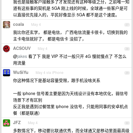
我也是接触客户接触多了才发现还有这种等级之分，之前唯一知
道有这些事的契机是 5GA 刚上线的时候，全球通一些客户是可
以直接优先接入的，平民好像显示 5GA 都不是这个速度。
coala
May 4
27
我比你还玄学， 都是电信， 广西电信流量卡很卡，切换到我的
主卡电信就好了， 都是电信卡 没招了，
ACSOUV
May 4
28
@
jakes
看了下 我是 VIP 不过一般只开 4G 慢就慢点了 不怎么
用流量
WuSiYu
May 4 via iPhone
29
你这种情况下是基站容量受限，跟手机没啥关系
一般 iphone 信号差主要是因为天线设计没有本地优化，弱信号
场景下才有区别
反正我是遇到过餐馆里 iphone 没信号，只能用同事的安卓机点
餐（都是联通）
JFZ
May 4
30
多数情况下，移动要比联通优秀，而全球通又是移动里面最高级