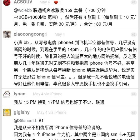
ACSOUV
May 4
1
62
@
wclebb
联通畅爽冰激凌 159 套餐（ 700 分钟
+40GB+1000Mb 宽带），然后还有 4 张副卡（每张副卡 10 元/
月，免一张卡费，实际 30 元/月），合计 189 元/月
xiaocongcong1
May 4
63
小声 bb ，从写号电信 iphone4 到飞机半空都有信号，几乎没有
断网的时候，到现在手里的 14pm ，几十年的电信用户很少有信
号不好的时候，除非真的是人流量巨大的地方网络拥堵，反之我
朋友几十年联通无时无刻不在和我抱怨 iphone 信号不好，甚至
另一个朋友是移动从每年换新 iphone 到最近换成华为，说是实
在无法忍受 iphone 信号差。。。但是我一般不会说我的电信信
号好让他们用电信，毕竟很多人宁愿换手机也不会换手机号。
lynan
May 4 via iPhone
64
我从 15 PM 换到 17PM 信号也好了不少，联通
gigishy
May 4 via iPhone
65
@
SilenceLL
#1
我是从来不相信所谓 iPhone 信号差的论调的。
因为我有 4 个 iPhone 主力机，其中两个是非国内 sim 卡➕无国