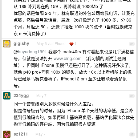
从 189 降到现在的 159 ，再降就没 1000Mb 了
优惠的话是每隔 2-3 年，就有联通的外包公司给我电话，让我充
点钱，然后每月返话费，最近一次好像是充了 1000 多，分 36
个月，月返还 50 ，还送了接近 1000 块的点卡（当时就换成京
东 e 卡消费掉了）
gigishy
May 6 via iPhone
1
85
@
huyudong1991
我那个 mate40rs 有时看起来也是几乎满格信
号，但就是没法打开
www.bing.com
（我习惯的测试连通网
址），但同时 iPhone 虽慢但还是打开了，这种情况好多次了。
就像 p40 pro+号称 100x 的镜头，放大 10x 以上看帆船上的帆
号已经是马赛克要猜了，iPhone12 pm 至少让我能看清楚帆
号。
234ygg
May 7
86
同一个套餐级别大多数时候没什么大差距，
但是信号极弱的时候，因为 iPhone 单个天线的功率低，是会降
低到低编码去的，如果再碰上基站高负载，基站优化算法会优先
抛弃低编码的客户端，因为低编码很占资源
sz1211
May 7
87