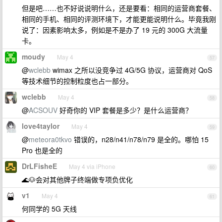
但是吧……也不好说说明什么，还是要看：相同的运营商套餐、
相同的手机、相同的评测环境下，才能更能说明什么。毕竟我刚
说了：因素影响太多，例如是不是办了 19 元的 300G 大流量
卡。
moudy
May 4
57
@
wclebb
wimax 之所以没竞争过 4G/5G 协议，运营商对 QoS
等技术细节的控制粒度也占一部分。
wclebb
May 4
58
@
ACSOUV
好奇你的 VIP 套餐是多少？是什么运营商？
love4taylor
May 4
59
@
meteora0tkvo
错误的，n28/n41/n78/n79 是全的。哪怕 15
Pro 也是全的
DrLFisheE
May 4 via iPhone
60
🌊🐶会对其他牌子终端做专项负优化
v1
May 4
61
何同学的 5G 天线