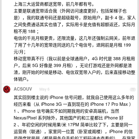
上海三大运营商都送宽带，前几年都有号。
主要是联通宽带适合我（外网访问速度更好，包括架梯子也
是），我的联通号码还是超级靓号，原始用户，副卡 4 张，家人
之间免费通话其实也值了，实际用卡是充值有超额返还，实际月
租不用 188 ；
电信的千兆月租更贵，还限流量，这几年还强制云网关，前年退
了用了十几年的宽带连同送的几个电信号，退网前是月租 199
元/月；
移动宽带真不行（我以前是全球通用户，4G 时代是 388 月租用
户，后来 5G 好像是 399 月租），无论打游戏还是外网都是渣
渣，刚开始的时候是移动、电信双宽带入户的，后来直接移动整
体销户。
ACSOUV
May 6
77
其实回到楼主说的 iPhone 信号问题，就我自己使用这么多年的
经历来看（从 iPhone 3G 一直到现在的 iPhone 17 Pro Max ）
1 、iPhone 信号确实不如同期我用的安卓高端机，当然
Nexus/Pixel 系列除外，其他国产的和三星都比 iPhone 好
2 、年初空闲的时候用果/米 17PM 简单比较了下，主要是同一
运营商（联通），家里同一位置（卧室或阁楼），iPhone 的信
号强度就是弱（都是用各自手机的工程码进去查看的），在我家