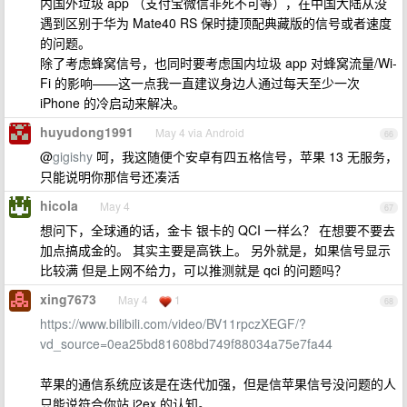
内国外垃圾 app （支付宝微信非死不可等），在中国大陆从没
遇到区别于华为 Mate40 RS 保时捷顶配典藏版的信号或者速度
的问题。
除了考虑蜂窝信号，也同时要考虑国内垃圾 app 对蜂窝流量/Wi-
Fi 的影响——这一点我一直建议身边人通过每天至少一次
iPhone 的冷启动来解决。
huyudong1991
May 4 via Android
66
@
gigishy
呵，我这随便个安卓有四五格信号，苹果 13 无服务，
只能说明你那信号还凑活
hicola
May 4
67
想问下，全球通的话，金卡 银卡的 QCI 一样么？ 在想要不要去
加点搞成金的。 其实主要是高铁上。 另外就是，如果信号显示
比较满 但是上网不给力，可以推测就是 qci 的问题吗？
xing7673
May 4
1
68
https://www.bilibili.com/video/BV11rpczXEGF/?
vd_source=0ea25bd81608bd749f88034a75e7fa44
苹果的通信系统应该是在迭代加强，但是信苹果信号没问题的人
只能说符合你站 i2ex 的认知。