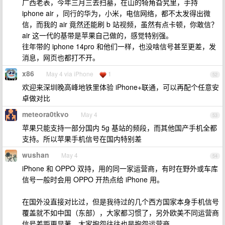
广西老表，今年三月三去扫墓，在山的犄角旮旯里，手持
iphone air ，同行的华为，小米，电信网络，都不太发得出微
信，而我的 air 竟然还能刷 b 站视频，虽然有点卡顿，你敢信？
air 这一代的基带是苹果自己做的，感觉特别强。
往年带的 iphone 14pro 和他们一样，也没啥信号甚至更差，发
消息，网页也都打不开。
x86
May 4 via iPhone
1
52
欢迎来深圳晚高峰地铁里体验 iPhone+联通，可以再配个任意安
卓做对比
meteora0tkvo
May 4
53
苹果只能支持一部分国内 5g 基站的频段，而其他国产手机全都
支持。所以苹果手机信号在国内特别差
wushan
May 4
54
iPhone 和 OPPO 双持，用的同一家运营商，有时在野外或车库
信号一般时会用 OPPO 开热点给 iPhone 用。
在国外没直接对比过，但是我待过的几个西方国家本身手机信号
覆盖就不如中国（东部），大家都习惯了，另外欧美不同运营商
信号差距更显著，大家抱怨往往也是抱怨运营商。