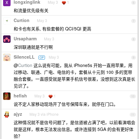
longxinglink
May 3
1
6
和流量优先级有关
Curtion
May 3
7
和卡也有关系, 有些套餐的 QCI/5QI 更高
Ursapharm
May 3
8
深圳联通就是不行啊
SilenceLL
May 3
OP
9
@
Curtion
这么说有可能，我从 iPhone5s 开始一直用苹果，用
过移动、联通、广电、电信的卡，套餐从十元到 100 多的宽带
融合套餐。一直感受就是苹果手机信号很差，没想到这次真是长
见识了。
hefish
May 3
1
10
说不定人家移动现场开了信号保障车来，就停在门口。
ajyz
May 3 via iPhone
11
这种情况就不是信号问题了，是信道被占满了吧，以前看演唱会
就是这样，根本无法发出信息。或许连接到 5GA 的会有更好体
验？