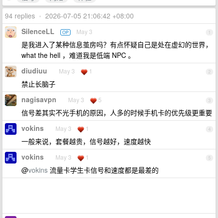
94 replies
•
2026-07-05 21:06:42 +08:00
SilenceLL
May 3
OP
1
是我进入了某种信息茧房吗？有点怀疑自己是处在虚幻的世界，
what the hell ，难道我是低端 NPC 。
diudiuu
May 3
1
2
禁止长脑子
nagisavpn
May 3
5
3
信号差其实不光手机的原因，人多的时候手机卡的优先级更重要
vokins
May 3
1
4
一般来说，套餐越贵，信号越好，速度越快
vokins
May 3
1
5
@
vokins
流量卡学生卡信号和速度都是最差的