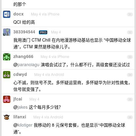
的那个
docx
May 4 via iPhone
31
QCI 给的高
383394544
May 4
PRO
32
我用澳门 CTM Chill 在内地漫游移动基站也显示 "中国移动全球
通"，CTM 果然是移动亲儿子。
zhang666
May 4 via iPhone
33
@
paranoiagu
演唱会试过了，什么都不行，高级套餐还没试过
cdwyd
May 4 via Android
34
心不诚，则信号不灵。多怀疑运营商，多怀疑华为针对性搞鬼，
信号就变强了。
jfcai
May 4
35
@
jakes
这个每月多少钱？
lifanxi
May 4 via Android
36
@
kilotiger
我移动的 8 元保号套餐，也是显示“中国移动全球
通”。