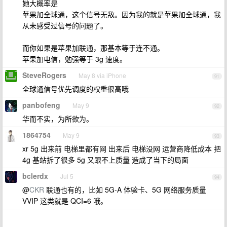
她大概率是
苹果加全球通，这个信号无敌。因为我的就是苹果加全球通，我
从未感受过信号的问题了。
而你如果是苹果加联通，那基本等于连不通。
苹果加电信，勉强等于 3g 速度。
SteveRogers
May 8 via iPhone
91
全球通信号优先调度的权重很高哦
panbofeng
May 9
92
华而不实，为所欲为。
1864754
May 9
93
xr 5g 出来前 电梯里都有网 出来后 电梯没网 运营商降低成本 把
4g 基站拆了很多 5g 又跟不上质量 造成了当下的局面
bclerdx
Jul 5
94
@
CKR
联通也有的，比如 5G-A 体验卡、5G 网络服务质量
VVIP 这类就是 QCI=6 哦。