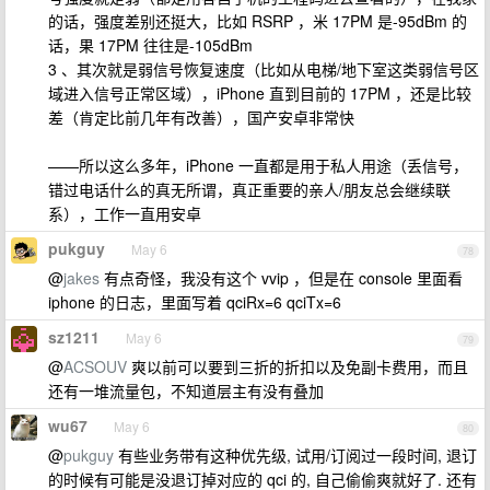
的话，强度差别还挺大，比如 RSRP ，米 17PM 是-95dBm 的
话，果 17PM 往往是-105dBm
3 、其次就是弱信号恢复速度（比如从电梯/地下室这类弱信号区
域进入信号正常区域），iPhone 直到目前的 17PM ，还是比较
差（肯定比前几年有改善），国产安卓非常快
——所以这么多年，iPhone 一直都是用于私人用途（丢信号，
错过电话什么的真无所谓，真正重要的亲人/朋友总会继续联
系），工作一直用安卓
pukguy
May 6
78
@
jakes
有点奇怪，我没有这个 vvip ，但是在 console 里面看
iphone 的日志，里面写着 qciRx=6 qciTx=6
sz1211
May 6
79
@
ACSOUV
爽以前可以要到三折的折扣以及免副卡费用，而且
还有一堆流量包，不知道层主有没有叠加
wu67
May 6
80
@
pukguy
有些业务带有这种优先级, 试用/订阅过一段时间, 退订
的时候有可能是没退订掉对应的 qci 的, 自己偷偷爽就好了. 还有