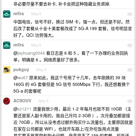
非必要尽量不要去补卡, 补卡会把这种隐藏业务退掉.
refits
May 6
81
中国电信，信号不好，换过 SIM 卡，强一点，但还是不好。然
后改了套餐从十全十美套餐改成了 5G-A 199 套餐，信号明显变
好了。QCI 功劳强大。
refits
May 6
82
@
jayhuang0044
看日志是 6 和 5 ，看了一下办理的业务回执
单，明确是 6 。网络质量好了很多。
pukguy
May 6
83
@
wu67
原来如此，我这个号用了十几年，去年刚换的 39 块
160G 的 4G 套餐但是 5G 信号 500Mbps 下行，我还想着换个
5G-a 的套餐呢
ACSOUV
May 6
84
@
sz1211
流量我很少用，最近 1-2 年每月也就不到 10GB （主
要还是家人副卡用的，我自己月均 2-3GB ），次月叠加都是接
近 70GB ，所以从没考虑过额外购买什么流量包，主要原因就是
在家在公司都是 WiFi ，也就开车路上/在外吃饭用点流量
其实要不是宽带和副卡问题，我真用不了 159 的套餐，前年还