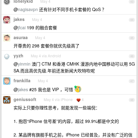
lonelykid
May 4
43
@
nagisavpn
还有针对不同手机卡套餐的 QoS ？
jakes
May 4
44
@
jfcai
199 的融合套餐
asuraa
May 4
45
开尊贵的 298 套餐你就优先级高了
yyzh
May 4 via Android
46
@
yinmin
澳门 CTM 和香港 CMHK 漫游内地中国移动可以用 5G
SA.而且高优先级.年前还发新闻大吹特吹呢
frankilla
May 4
47
@
jakes
#25 我也是 VIP ，可惜
geniussoft
May 4 via iPhone
4
48
实际上只要你理性思考，就能发现一些端倪：
1. 抱怨“iPhone 信号差”的内容，超过 99.9%都是中文的
2. 某品牌有旗舰手机之前，iPhone 已经普及，并没有广泛的信