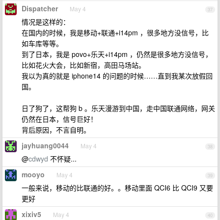
Dispatcher
May 4
37
情况是这样的：
在国内的时候，我是移动+联通+i14pm ，很多地方没信号，比
如车库等等。
到了日本，我是 povo+乐天+i14pm ，仍然是很多地方没信号，
比如花火大会，比如新宿，高田马场站。
我以为真的就是 iphone14 的问题的时候……直到我某次放假回
国。
日了狗了，这帮狗 b 。乐天漫游到中国，走中国联通网络，网关
仍然在日本，信号巨好！
背后原因，不言自明。
jayhuang0044
May 4
38
@
cdwyd
不怀疑...
mooyo
May 4
39
一般来说，移动的比联通的好。。移动里面 QCI6 比 QCI9 又要
更好
xixiv5
May 4
40