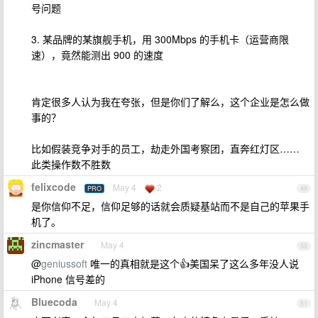
号问题
3. 某品牌的某旗舰手机，用 300Mbps 的手机卡（运营商限
速），竟然能测出 900 的速度
肯定很多人认为我在夸张，但是你们了解么，这个企业是怎么做
事的？
比如假装竞争对手的员工，劫走外国考察团，直奔红灯区……
此类操作数不胜数
felixcode
May 4
2
PRO
49
是你信仰不足，信仰足够的话就会质疑基站而不是自己的苹果手
机了。
zincmaster
May 4
50
@
geniussoft
唯一的真相就是这个👍美国呆了这么多年没人说
iPhone 信号差的
Bluecoda
May 4
51