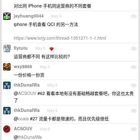
对比同 iPhone 手机同运营商的不同套餐
jayhuang0044
May 5
71
iphone 手机查看 QCI 的另一方法
https://www.txrjy.com/thread-1351271-1-1.html
flytutu
May 5
1
72
运营商都不同 有这样比较的?
wxy8866
May 5
73
一份价格一份货
thkDunalWa
May 6
74
@
ACSOUV
#62 看看本地有没有基础畅越套餐吧，你这也太贵
了
thkDunalWa
May 6
75
@
coala
#27 流量卡都是限速的，而且优先级很低
ACSOUV
May 6
76
@
thkDunalWa