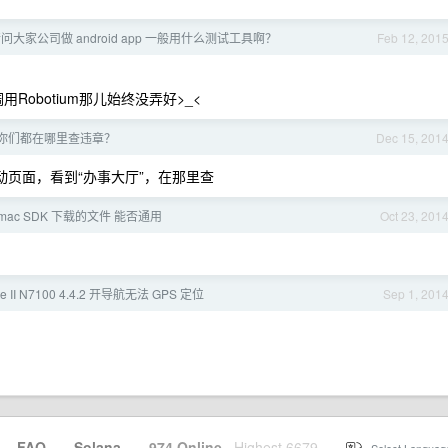
问大家公司做 android app 一般用什么测试工具啊？
Feb 12, 201
obotium那儿始终没弄好>_<
你们都在哪里查违章？
Dec 15, 201
动页面，看到“办事大厅”，在那里查
与 mac SDK 下载的文件 能否通用
Oct 23, 201
e II N7100 4.4.2 开导航无法 GPS 定位
Sep 1, 201
·
FAQ
·
Solana
·
974 Online
Highest 6679
·