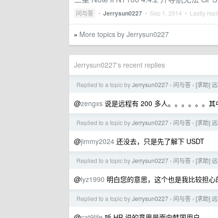
问与答
•
Jerrysun0227
•
Sep 1, 2014
• Lastly repl
More topics by Jerrysun0227
»
Jerrysun0227's recent replies
Replied to a topic by
Jerrysun0227
问与答
[求助]
›
›
@
zengxs
说是远程有 200 多人。。。。。。
Replied to a topic by
Jerrysun0227
问与答
[求助]
›
›
@
jimmy2024
还没去，只是先了解下 USDT
Replied to a topic by
Jerrysun0227
问与答
[求助]
›
›
@
lyz1990
明白您的意思，这个也是我比较担心
Replied to a topic by
Jerrysun0227
问与答
[求助]
›
›
@
cat9life
听 HR 说的意思是面向韩国用户