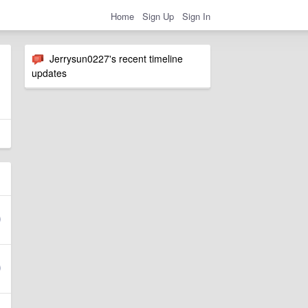
Home
Sign Up
Sign In
Jerrysun0227's recent timeline
updates