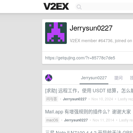
Jerrysun0227
V2EX member #64736, joined on 
https://getqujing.com/?r=85778c7de5
Jerrysun0227
提问
[求助] 远程工作，使用 USDT 结算，怎么
问与答
•
Jerrysun0227
•
Nov 10, 2024
• Lastly re
Mail.app 有增强规则的插件么？谢谢大家
macOS
•
Jerrysun0227
•
Nov 11, 2014
• Lastly re
三星 Note II N7100 4.4.2 开导航无法 GP