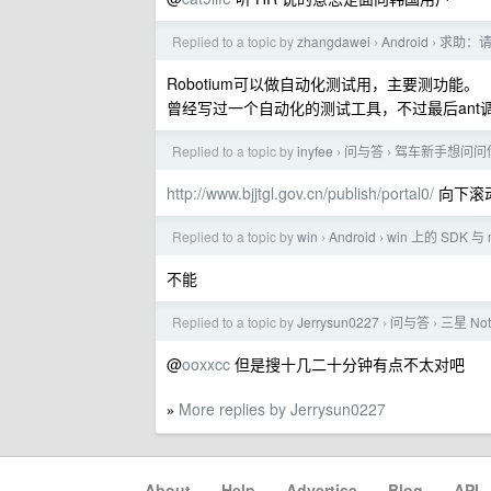
Replied to a topic by
zhangdawei
Android
求助：请
›
›
Robotium可以做自动化测试用，主要测功能。
曾经写过一个自动化的测试工具，不过最后ant调用R
Replied to a topic by
inyfee
问与答
驾车新手想问问
›
›
http://www.bjjtgl.gov.cn/publish/portal0/
向下滚
Replied to a topic by
win
Android
win 上的 SDK 
›
›
不能
Replied to a topic by
Jerrysun0227
问与答
三星 Not
›
›
@
ooxxcc
但是搜十几二十分钟有点不太对吧
More replies by Jerrysun0227
»
About
·
Help
·
Advertise
·
Blog
·
API