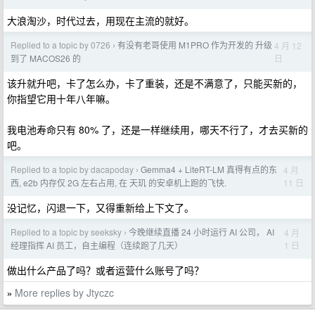
大浪淘沙，时代过去，用现在主流的就好。
Replied to a topic by 0726
有没有老哥使用 M1PRO 作为开发的 升级
4 月 12
›
日
到了 MACOS26 的
该升就升吧，卡了怎么办，卡了重装，还是不满意了，只能买新的，
你指望它用十年八年嘛。
我电池寿命只有 80% 了，还是一样继续用，哪天不行了，才去买新的
吧。
Replied to a topic by dacapoday
Gemma4 + LiteRT-LM 真得有点的东
4 月
›
11 日
西, e2b 内存仅 2G 左右占用, 在 天玑 的安卓机上跑的飞快.
没记忆，闪退一下，又得重新给上下文了。
Replied to a topic by seeksky
今晚继续直播 24 小时运行 AI 公司， AI
4 月
›
1 日
经理指挥 AI 员工，自主编程（连续跑了几天）
做出什么产品了吗？或者运营什么账号了吗？
More replies by Jtyczc
»