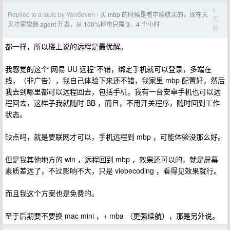
4
Replied to a topic by YanSeven
买 mbp 的时候是看中续航买的，现在天
›
天
天挂尿袋跑 agent 开发，从 100%掉电只需 3、4 个小时
前
都一样，所以楼上说的远程是最优解。
我感觉的这个“网易 UU 远程”不错，绑定手机就可以登录，多端在
线，（非广告），我自己体验下来还不错，我家里 mbp 配置好，然后
我去到哪里都可以远程回去，包括手机，我有一台安卓手机也可以远
程回去，这样子我就随时 BB ，而且，不用开关程序，随时回到工作
状态。
缺点吗，就是要联网才可以，手机远程到 mbp ，可能体验没那么好。
但是我其他地方的 win ，远程回到 mbp ，效果还可以的，就是屏幕
素质差远了，不过影响不大，只是 viebecoding ，看得见效果就行。
而且我这个方案也是免费的。
至于后期要不要换 mac mini ，+ mba （更强续航），那是另外说。