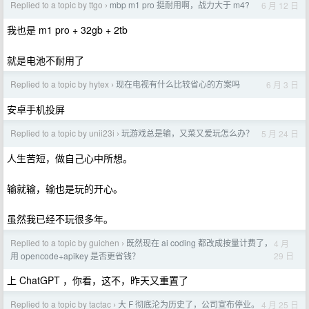
Replied to a topic by ttgo
mbp m1 pro 挺耐用啊，战力大于 m4?
6 月 12 日
›
我也是 m1 pro + 32gb + 2tb
就是电池不耐用了
Replied to a topic by hytex
现在电视有什么比较省心的方案吗
6 月 3 日
›
安卓手机投屏
Replied to a topic by unii23i
玩游戏总是输，又菜又爱玩怎么办？
5 月 24 日
›
人生苦短，做自己心中所想。
输就输，输也是玩的开心。
虽然我已经不玩很多年。
Replied to a topic by guichen
既然现在 ai coding 都改成按量计费了，
4 月
›
29 日
用 opencode+apikey 是否更省钱？
上 ChatGPT ，你看，这不，昨天又重置了
Replied to a topic by tactac
大 F 彻底沦为历史了，公司宣布停业。
4 月 25 日
›