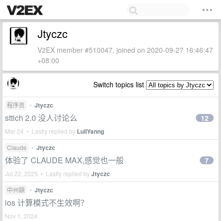
Jtyczc
V2EX member #510047, joined on 2020-09-27 16:46:47
+08:00
Switch topics list
程序员
•
Jtyczc
sttich 2.0 没人讨论么
12
Mar 24 • Lastly replied by
LuliYanng
Claude
•
Jtyczc
体验了 CLAUDE MAX,感觉也一般
7
Jul 22, 2025 • Lastly replied by
Jtyczc
中州韻
•
Jtyczc
ios 计算模式不生效啊？
Nov 1, 2024