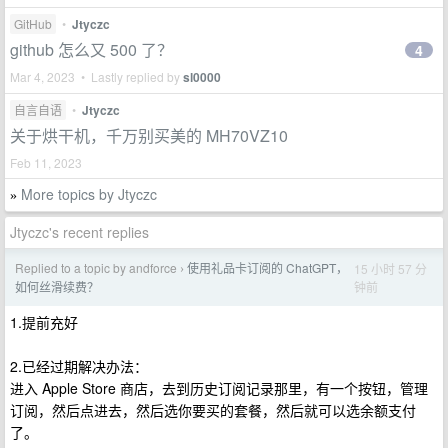
GitHub
•
Jtyczc
github 怎么又 500 了？
4
Mar 4, 2023 • Lastly replied by
sl0000
自言自语
•
Jtyczc
关于烘干机，千万别买美的 MH70VZ10
Feb 11, 2023
More topics by Jtyczc
»
Jtyczc's recent replies
Replied to a topic by andforce
使用礼品卡订阅的 ChatGPT，
15 小时 57 分
›
钟前
如何丝滑续费？
1.提前充好
2.已经过期解决办法：
进入 Apple Store 商店，去到历史订阅记录那里，有一个按钮，管理
订阅，然后点进去，然后选你要买的套餐，然后就可以选余额支付
了。