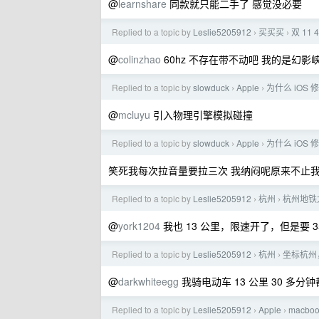
@
learnshare
同款就只能二手了 感觉没必要
Replied to a topic by
Leslie5205912
买买买
双 11
›
›
@
colinzhao
60hz 不存在带不动吧 我的是幻影
Replied to a topic by
slowduck
Apple
为什么 iOS
›
›
@
mcluyu
引入物理引擎模拟碰撞
Replied to a topic by
slowduck
Apple
为什么 iOS
›
›
笑死我每次拉音量要拉三次 我纳闷呢原来不止
Replied to a topic by
Leslie5205912
杭州
杭州地铁
›
›
@
york1204
我也 13 公里，限速开了，但是要 3
Replied to a topic by
Leslie5205912
杭州
坐标杭州
›
›
@
darkwhiteegg
我骑电动车 13 公里 30 多
Replied to a topic by
Leslie5205912
Apple
macbo
›
›