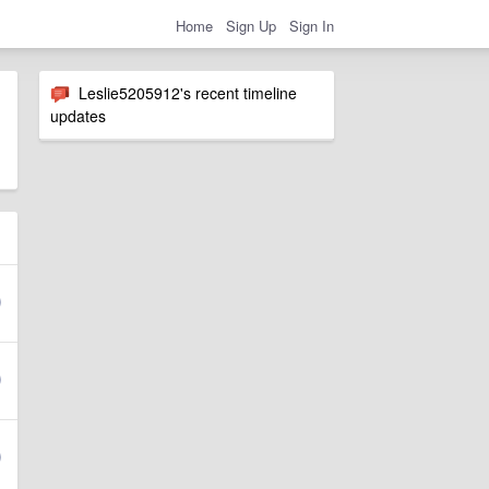
Home
Sign Up
Sign In
Leslie5205912's recent timeline
updates