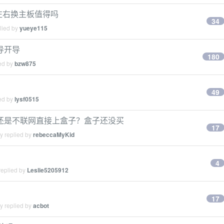
500 左右换主板值得吗
34
lied by
yueye115
导开导
180
ied by
bzw875
49
ied by
lysf0515
简系统还是不联网直接上盒子？盒子还没买
17
y replied by
rebeccaMyKid
4
replied by
Leslie5205912
17
y replied by
acbot