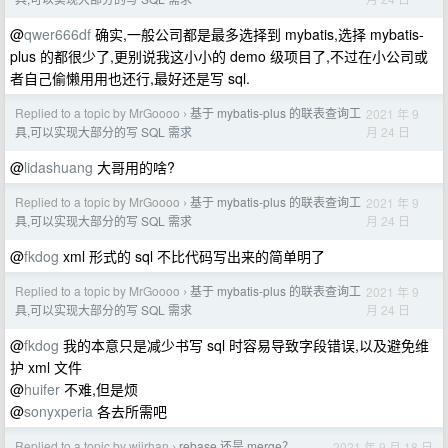
@
qwer666df
确实,一般公司都是最多选择到 mybatis,选择 mybatis-
plus 的都很少了,更别说我这小小的 demo 级项目了,不过在小公司或
者自己偷懒用用也还行,最好还是写 sql.
Replied to a topic by MrGoooo
基于 mybatis-plus 的联表查询工
2021 年 9
›
月 24 日
具,可以实现大部分的写 SQL 需求
@
lidashuang
大哥用的啥?
Replied to a topic by MrGoooo
基于 mybatis-plus 的联表查询工
2021 年 9
›
月 24 日
具,可以实现大部分的写 SQL 需求
@
fkdog
xml 形式的 sql 不比代码写出来的简单明了
Replied to a topic by MrGoooo
基于 mybatis-plus 的联表查询工
2021 年 9
›
月 24 日
具,可以实现大部分的写 SQL 需求
@
fkdog
我的本意只是减少书写 sql 时容易导致字段错误,以及避免维
护 xml 文件
@
huifer
不难,但是烦
@
sonyxperia
各去所需吧
Replied to a topic by wiirhan
rebase 还是 merge？
2021 年 9 月 18 日
›