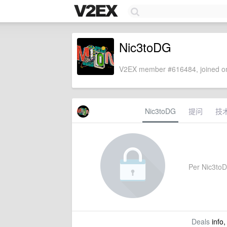
Nic3toDG
V2EX member #616484, joined on
Nic3toDG
提问
技
Per Nic3toDG
Deals
info,