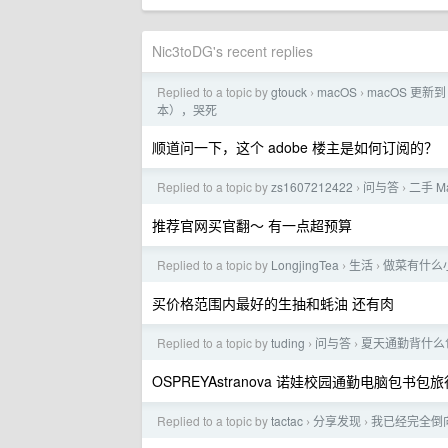
Nic3toDG's recent replies
Replied to a topic by
gtouck
macOS
macOS 更新到
›
›
本），哭死
顺道问一下，这个 adobe 楼主是如何订阅的？
Replied to a topic by
zs1607212422
问与答
二手 M
›
›
推荐官网买官翻～ 有一点超预算
Replied to a topic by
LongjingTea
生活
做菜有什么
›
›
买价格范围内最好的生抽和蚝油 还有肉
Replied to a topic by
tuding
问与答
夏天通勤背什么
›
›
OSPREYAstranova 诺娃校园通勤电脑包书
Replied to a topic by
tactac
分享发现
我已经完全倒
›
›