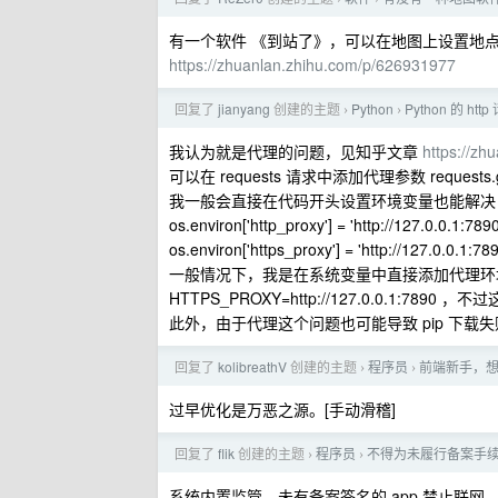
有一个软件 《到站了》，可以在地图上设置地
https://zhuanlan.zhihu.com/p/626931977
回复了
jianyang
创建的主题
Python
Python 的 ht
›
›
我认为就是代理的问题，见知乎文章
https://zh
可以在 requests 请求中添加代理参数 requests.get(u
我一般会直接在代码开头设置环境变量也能解决
os.environ['http_proxy'] = 'http://127.0.0.1:7890
os.environ['https_proxy'] = 'http://127.0.0.1:789
一般情况下，我是在系统变量中直接添加代理环境变量 HTTP
HTTPS_PROXY=http://127.0.0.1:78
此外，由于代理这个问题也可能导致 pip 下载失败（
回复了
kolibreathV
创建的主题
程序员
前端新手，想问
›
›
过早优化是万恶之源。[手动滑稽]
回复了
flik
创建的主题
程序员
不得为未履行备案手续
›
›
系统内置监管，未有备案签名的 app 禁止联网，