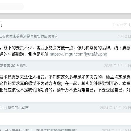
页
回复总数
1
上买实体店提货还是直接实体店买便宜
4 月 2 
，线下的要贵不少，售后服务会方便一点，像几种常见的品牌，线下质感
渠道的车都能跑，倒也是能骑
https://i.imgur.com/Iy0taMy.png
友要求 30 万彩礼
2025 年 3 月 1 
要求还真是无法让人接受。不知道这么多年是如何忍受的，楼主肯定是想
这样的要求真的感觉不为对方考虑；在一起，其实能够感觉到开心，幸福
相处应该也不是我们所期待的。请千万不要为难自己，不要委屈自己，对
thon 爬虫的小疑惑
2024 年 12 月 23 
件，可以事先标记地点，在路过的时候弹通知提醒？
2024 年 4 月 19 