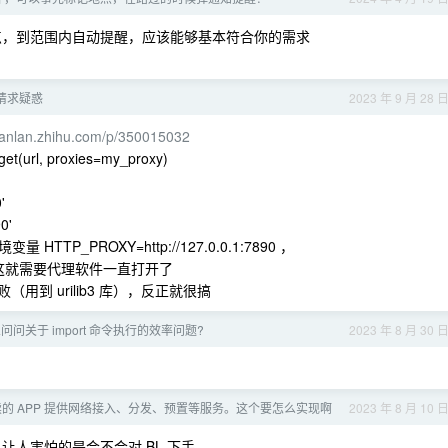
点，到范围内自动提醒，应该能够基本符合你的需求
tp 请求疑惑
2023 年 9 月 28 
uanlan.zhihu.com/p/350015032
rl, proxies=my_proxy)
'
0'
_PROXY=http://127.0.0.1:7890 ，
90 ，不过这就需要代理软件一直打开了
用到 urilib3 库），反正就很搞
问关于 import 命令执行的效率问题?
2023 年 8 月 30 
的 APP 提供网络接入、分发、预置等服务。这个要怎么实现啊
2023 年 8 月 10 
让人害怕的是会不会对 BL 下手