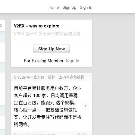
Home
Sign Up
Sign In
0
V2EX = way to explore
V2EX 是一个关于分享和探索的地方
日
Sign Up Now
For Existing Member
Sign In
日
Claude API 官方价一折起，国内直连免折腾
目前平台累计服务用户数万，企业
客户超过 100 家，日均调用量稳
定在百万级。能跑到 这个规模，
›
核心就一点——把基础设施做扎
日
实，让开发者专注写代码而不是折
腾网络。
日
Promoted by
aicodinginc
PRO