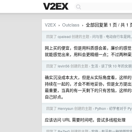
V2EX
Outclass
全部回复第 1 页 / 共 1 
›
›
回复了
cpalead
创建的主题
问与答
电动自行车是网
›
›
网上买的便宜，但是用料质感会差，廉价的感觉
就能感觉出来，用料会更精细一点；不过两种
回复了
levin56
创建的主题
生活
谈了快 10 年的女朋
›
›
确实沉没成本太大，但是从实际角度看，这样的
持续在一起的，才会不断地妥协，但是女方提出
最重要，当真的有一天剩下的只有苦恼，这样的
自己好点。
回复了
Henrysun
创建的主题
Python
初学者对于 Py
›
›
应该访问 URL 需要时间吧，尝试多线程处理
回复了
ReZer0
创建的主题
软件
有没有一种地图软
›
›