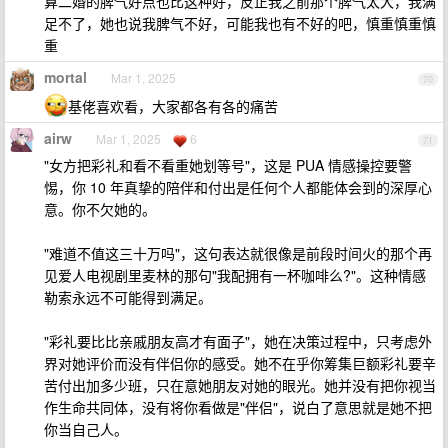
算二婚的脾气好点也比这种好，反正我之前那个脾气太大，我满
足不了，她也说我脾气不好，可能我也有不好的吧，慎重慎重慎
重
mortal
Mar 1, 2025
70
基佬喜欢看，大家都各有各的痛苦
airw
Mar 1, 2025
6
71
"女方把彩礼和看不看重她划等号"，这是 PUA 情感操控要警
惕，你 10 年真挚的陪伴和付出是任何个人都能体会到的深厚心
意。你不欠她的。
"难道不值这三十万吗"，这句表达就很像是前段时间火的那个再
见爱人电视剧里麦林的那句"我配拥有一杯咖啡么?"。这种情感
勒索永远不可能得到满足。
"彩礼要比比亲戚朋友高才有面子"，她在决策过程中，只考虑外
界对她评价而没有伴侣你的感受。她不在乎你筹集巨额彩礼要辛
苦付出加多少班，只在意她朋友对她的眼光。她并没有把你视当
作生命共同体，没有将你看做是"伴侣"，说白了意思就是她不把
你当自己人。