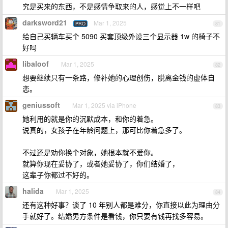
究是买来的东西，不是感情争取来的人，感觉上不一样吧
darksword21
Mar 1, 2025
PRO
81
给自己买辆车买个 5090 买套顶级外设三个显示器 1w 的椅子不
好吗
libaloof
Mar 1, 2025
82
想要继续只有一条路，修补她的心理创伤，脱离金钱的虚体自
恋。
geniussoft
Mar 1, 2025 via iPhone
83
她利用的就是你的沉默成本，和你的着急。
说真的，女孩子在年龄问题上，那可比你着急多了。
不过还是劝你换个对象，她根本就不爱你。
就算你现在妥协了，或者她妥协了，你们结婚了，
这辈子你都过不好的。
halida
Mar 1, 2025
84
还有这种好事？谈了 10 年别人都是难分，你直接以此为理由分
手就好了。结婚男方条件是看钱，你只要有钱再找多容易。