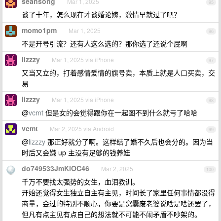
seansong
Mar 1, 2025
95
谈了十年，怎么现在才谈婚论嫁，激情早就过了吧？
momo1pm
Mar 1, 2025
96
不是开号引流？还有人这么选的？那你选了还说个屁啊
lizzzy
Mar 1, 2025 via iPhone
97
又当又立的，打着感情爱情的旗号卖，本质上就是人口买卖，交
易
lizzzy
Mar 1, 2025 via iPhone
98
@
vcmt
但是女的会觉得跟你在一起图不到什么就亏了哈哈
vcmt
Mar 2, 2025 via Android
99
@
lizzzy
那正好就分了啊。这样结了婚不久后也会分的。因为当
时后又会嫌 up 主没有足够的钱养娃
do749533JmKlOC46
Mar 2, 2025
100
千万不要找太强势的女生，血泪教训。
开始还觉得女生独立自主有主见，时间长了家里任何事情都没得
商量，会过的特别不顺心，你要是窝囊废老婆说啥是啥还罢了，
但凡有点主见有点自己的想法就不可能不闹矛盾不吵架的。