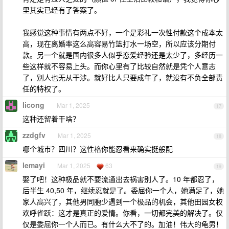
里其实已经有了答案了。
我感觉这种事情有两点不好，一个是彩礼一次性付款这个成本太
高，现在离婚率这么高容易竹篮打水一场空，所以应该分期付
款。另一个就是国内很多人似乎恋爱经验还是太少了，多经历一
些这样就不容易上头。而你心里有了比较自然就是凭个人意志
了，别人也无从干涉。就好比人只要成年了，就没有不负全部责
任的特权了。
licong
Mar 1, 2025
17
这种还留着干啥？
zzdgfv
Mar 1, 2025
18
哪个城市？四川？这性格你能忍看来确实挺般配
lemayi
Mar 1, 2025
63
19
娶了吧！这种极品就不要流通出去祸害别人了。10 年都忍了，
后半生 40,50 年，继续忍就是了。委屈你一个人，她满足了，她
家人高兴了，其他男同胞少遇到一个极品的机会，其他田园女权
欢呼雀跃：这才是真正的爱情。你看，一切都完美的解决了。仅
仅是委屈你一个人而已。有什么大不了的。加油！伟大的龟男！