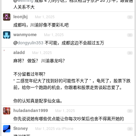
@
weiming
成都 4 万的小区，档次相当于京沪 20 万/平，跟普通
人关系不大
leonjbj
Mar 1, 2025
32
成都吗，川渝好像不要彩礼吧
wanmyome
Mar 1, 2025
33
@
dongyulin353
不可能，成都这边不会超过五万
aladd
Mar 1, 2025
34
麻将？ 做饭？ 川渝暴龙吗？
不分留着过年啊？
“ 二感觉年纪大了找到好的可能性不大了 ” ，龟死了，股票下跌
前，给你一个跑路的机会，你跟着和股票走势谈起恋爱了。
你的认知真是配享仙女庙。
huladandan1999
Mar 1, 2025
35
你先说说她有哪些优点能让你每次吵架后也舍不得离开她的
Stoney
Mar 1, 2025 via iPhone
36