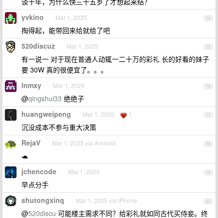
谈十年，为什么快三十五岁了才想起来结？
yvkino
Mar 1, 2025
74
掏得起，能带回来给就给了吧
520discuz
Mar 1, 2025
75
有一说一 对于现在普通人动辄一二十万的彩礼 长的好看的妹子
要 30W 真的很便宜了。。。
lnmxy
Mar 1, 2025
76
@
qingshui33
绝绝子
huangweipeng
Mar 1, 2025
1
77
沉没成本不参与重大决策
RejaV
Mar 1, 2025 via Android
78
🐢
jchencode
Mar 1, 2025
79
早点分手
shutongxinq
Mar 1, 2025 via iPhone
80
@
520discu
可能楼主需求不同？给彩礼就如同古代买侍妾。终