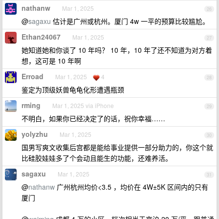
nathanw
Mar 1, 2025
26
@
sagaxu
估计是广州或杭州。厦门 4w 一平的预算比较尴尬。
Ethan24067
Mar 1, 2025
27
她知道她和你谈了 10 年吗？ 10 年，10 年了还不知道为对方着
想，这可是 10 年啊
Erroad
Mar 1, 2025
4
28
鉴定为顶级妖兽龟龟化形遭遇瓶颈
rming
Mar 1, 2025 via iPhone
29
不明白，如果你已经决定了的话，祝你幸福……
yolyzhu
Mar 1, 2025
30
国男写爽文收集后宫都是能给事业提供一部分助力的，你这个就
比硅胶娃娃多了个会动且能生的功能，还难养活。
sagaxu
Mar 1, 2025
31
@
nathanw
广州杭州均价<3.5 ，均价在 4W±5K 区间内的只有
厦门