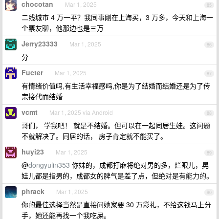
chocotan
Mar 1, 2025
85
二线城市 4 万一平？我同事刚在上海买，3 万多，今天和上海一
个票友聊，他那边也是三万
Jerry23333
Mar 1, 2025
86
分
Fucter
Mar 1, 2025
87
有情绪价值吗,有生活幸福感吗,你是为了结婚而结婚还是为了传
宗接代而结婚
vcmt
Mar 1, 2025 via Android
88
哥们， 学我吧！ 就是不结婚。但可以在一起同居生娃。这问题
不就解决了。同居的话， 房子肯定就不能买了。
huyi23
Mar 1, 2025
89
@
dongyulin353
你妹的，成都打麻将绝对男的多，烂眼儿，晃
娃儿都是指男的，成都女的脾气是差了点，但绝对是有能力的。
phrack
Mar 1, 2025
90
你的最佳选择当然是直接问她家要 30 万彩礼，不给这钱马上分
手，她还能再找一个我吃屎。