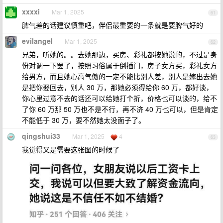
xxxxi
Mar 1, 2025
61
脾气差的话建议慎重吧，伴侣最重要的一条就是要脾气好的
evilangel
Mar 1, 2025
62
兄弟，听她的。。去她那边，买房、彩礼都按她说的，不过是身
份对调一下罢了，按照习俗属于倒插门，房子女方买，彩礼女方
给男方，而且她心高气傲的一定不能比别人差，别人是嫁出去她
是把你娶回去，别人 30 万，那她必须得给你 60 万，都好谈，
你心里过意不去的话还可以给她打个折，价格也可以谈的，给不
了你 60 万那 50 万也不是不行，再不济 40 万也可以，但是肯定
不能低于 30 万，要不然她太没面子了。
qingshui33
Mar 1, 2025
4
63
我觉得又是需要这张图的时候了