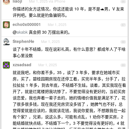
liaojl
Mar 1, 2025 via iPhone
66
你描述的女方这情况，你这还能谈 10 年，是不是🐢男，V 友来
评判吧。要么就是钓鱼骗铜币。
echo0x000001
Mar 1, 2025
67
@
akabk
真会把 30 万摆出来的。
StephenHe
Mar 1, 2025
68
谈了十年不结婚，现在说彩礼高，有什么意思？都成年人了干啥
事心里没数
xzsadsad
Mar 1, 2025
69
就说我吧，和你差不多，35 ，谈了 3 年多，要求在她城市买
房，买了，碧桂园期房现在还停工着，买完半年多，分手了，拉
拉扯扯 1 年多，到去年底，不结婚不生娃。谈着，其实我现在看
开了，就是烂尾楼把我坑惨了，不要觉得没有更好的，当初买房
谈恋爱，我也奔着一辈子去的，她的情绪价值我是满足不了，花
了很多很多钱，现在我还完房贷没多钱了 ，她脾气也不好，总
觉得爱就是应该的，我就该花钱，我说你爱我，不想跟我在一起
有个家？，兄弟，说这么多，可能有点乱，1 劝你不要买房，2
能结婚就快点结，不结婚下一个，3 不要觉得没有更好的，4 就