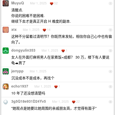
MuyuQ
Mar 1, 2025
52
1
清醒点.
你说的困难不是困难.
继续下去才是真正开启 H 难度的副本.
xtx
Mar 1, 2025
14
2
这种不分留着过清明节？你既然来发帖，相信你自己心中也有偏
向了。
dongyulin353
Mar 1, 2025
1
3
女人在外面打麻将男人在家煮饭=成都？ 30 万，楼下有人要说
龟🐢男了
jerrypp
Mar 1, 2025
4
沉没成本不是成本，再找个
echo1937
Mar 1, 2025
1
5
10 年了还没想清楚吗
3g5Q18e931D24Yv5
Mar 1, 2025
22
6
"她观点是她要比她周围的亲戚朋友高，才觉得有面子"