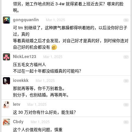
领另，她工作地点附近 3-4w 就得紧着上班近去买？哪来的脸
啊。
gongquanlin
Mar 1, 2025
56
可 tm 别继续了，这种脾气暴躁都得哄着她的，以后没你好日子
过，真的
等着真结婚之后才会发现，对自己好才是真的好，到时候你连对
自己好的机会都没有
NickLee123
Mar 1, 2025
57
压五毛女方福州人
不过在一起十年都没结婚真的可能吗？
iovekkk
Mar 1, 2025
58
那就再等等，你千万别着急。
别分手，也别结婚。再等两年。
letv
Mar 1, 2025
59
这 30 万对你有什么好处，能生娃？
Cbdy
Mar 1, 2025
60
这个人价值观有问题，慎重