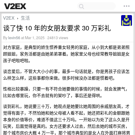
V2EX
生活
›
谈了快 10 年的女朋友要求 30 万彩礼
By
levin56
at Mar 1, 2025 · 24813 views
对方家庭，是典型的娇生惯养重女轻男的家庭，从小到大都是弟弟照
顾姐姐，家务活都是由她弟弟罩着。她家里父母也经常教导姐姐是女
孩子吧啦吧啦。
谈恋爱后，不管大大小小的事，最多一句话就是，你是男孩子应该怎
么样怎么样，这些事都你来做。很多时候没办法都是惯着吧。
性格比较暴躁，只要一有不符合她要做的事情的时候，就会发脾气，
比如去哪里玩，你不去就有的架吵了，事后还是得哄。
谈到彩礼，她说要三十万，她观点是她要比她周围的亲戚朋友高，才
觉得有面子，不然怕她和她父母被人看不起，她还把彩礼的金额跟她
本身的价值等价，难道不值这三十万吗。一开始以为处了这么久是开
玩笑，后面觉得是真的。女方还要求人过去，然后去她的城市买房，
那个城市房价大概 4 万一平，那个城市典型的是女人在外面打麻将男