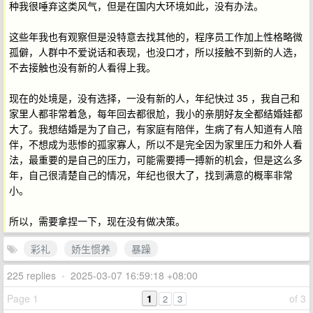
种我很唾弃这类风气，但是在国内大环境如此，没有办法。
这些年我也有观察但是没特意去找其他的，程序员工作加上性格略微
孤僻，人群中不爱说话和表现，也没口才，所以接触不到新的人选，
不去接触也没有新的人看得上我。
现在的处境是，没有选择，一没有新的人，年纪快过 35 ，我自己和
家里人都非常着急，每年回去都很尬，我小的亲朋好友全都结婚娃都
大了。我想结婚是为了自己，有家庭有陪伴，生病了有人知道有人陪
伴，不想成为悲惨的孤家寡人，所以不是完全因为家里压力和外人看
法，最重要的是自己的压力，可能需要搏一搏新的机会，但是这么多
年，自己很清楚自己的情况，年纪也很大了，找到满意的概率非常
小。
所以，需要拿捏一下，现在没有做决策。
彩礼
娇生惯养
暴躁
225 replies
•
2025-03-07 16:59:18 +08:00
Page 1
1
of 3
2
3