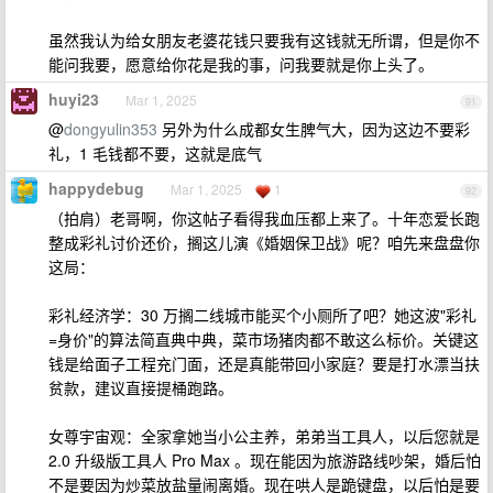
虽然我认为给女朋友老婆花钱只要我有这钱就无所谓，但是你不
能问我要，愿意给你花是我的事，问我要就是你上头了。
huyi23
Mar 1, 2025
91
@
dongyulin353
另外为什么成都女生脾气大，因为这边不要彩
礼，1 毛钱都不要，这就是底气
happydebug
Mar 1, 2025
1
92
（拍肩）老哥啊，你这帖子看得我血压都上来了。十年恋爱长跑
整成彩礼讨价还价，搁这儿演《婚姻保卫战》呢？咱先来盘盘你
这局：
彩礼经济学：30 万搁二线城市能买个小厕所了吧？她这波"彩礼
=身价"的算法简直典中典，菜市场猪肉都不敢这么标价。关键这
钱是给面子工程充门面，还是真能带回小家庭？要是打水漂当扶
贫款，建议直接提桶跑路。
女尊宇宙观：全家拿她当小公主养，弟弟当工具人，以后您就是
2.0 升级版工具人 Pro Max 。现在能因为旅游路线吵架，婚后怕
不是要因为炒菜放盐量闹离婚。现在哄人是跪键盘，以后怕是要