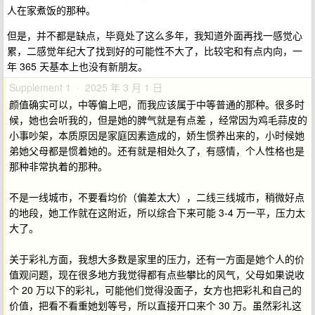
人在家煮饭的那种。
但是，并不都是缺点，毕竟处了这么多年，我知道外面再找一感觉心
累，二感觉年纪大了找到好的可能性不大了，比较宅和有点内向，一
年 365 天基本上也没有新朋友。
Supplement 1 · 2025 年 3 月 1 日
颜值确实可以，中等偏上吧，而我应该属于中等普通的那种。很多时
候，她也会听我的，但是她的脾气就是有点差 ，经常因为鸡毛蒜皮的
小事吵架，本质原因是家庭因素造成的，娇生惯养出来的，小时候她
弟她父母都是惯着她的。还有就是相处久了，有感情，个人性格也是
那种非常执着的那种。
不是一线城市，不要看均价（偏差太大），二线三线城市，稍微好点
的地段，她工作就在这附近，所以综合下来可能 3-4 万一平，压力太
大了。
关于彩礼方面，我想大多数是家里的压力，还有一方面是她个人的价
值观问题，现在很多地方我觉得都有点些攀比的风气，父母如果说收
个 20 万以下的彩礼，可能他们觉得没面子，女方也把彩礼和自己的
价值，把看不看重她划等号，所以直接开口来个 30 万。虽然彩礼这