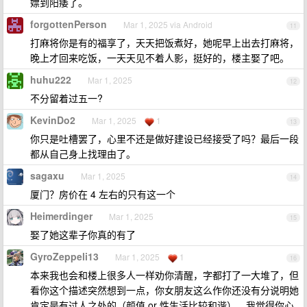
嫖到阳痿了。
forgottenPerson
Mar 1, 2025 via Android
11
打麻将你是有的福享了，天天把饭煮好，她呢早上出去打麻将，
晚上才回来吃饭，一天天见不着人影，挺好的，楼主娶了吧。
huhu222
Mar 1, 2025
12
不分留着过五一?
KevinDo2
Mar 1, 2025
1
13
你只是吐槽罢了，心里不还是做好建设已经接受了吗？最后一段
都从自己身上找理由了。
sagaxu
Mar 1, 2025
14
厦门？房价在 4 左右的只有这一个
Heimerdinger
Mar 1, 2025
15
娶了她这辈子你真的有了
GyroZeppeli13
Mar 1, 2025
1
16
本来我也会和楼上很多人一样劝你清醒，字都打了一大堆了，但
看你这个描述突然想到一点，你女朋友这么作你还没有分说明她
肯定是有过人之处的（颜值 or 性生活比较和谐），我觉得你心