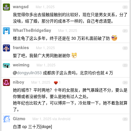
wangsd
Mar 1, 2025
20
我觉得你多出去接触接触别的比较好，现在只是男女关系，分了
没啥，结了婚，那分开的成本不一样的，自己考虑清楚。
WhatTheBridgeSay
Mar 1, 2025
21
楼主龟了这么多年，终于还是在 30 万彩礼面前破了防
frankies
Mar 1, 2025
22
娶了吧，我替广大男同胞谢谢你
weiming
Mar 1, 2025
23
@
dongyulin353
成都房子这么贵吗，北京均价也就 4 万
niboy
Mar 1, 2025
1
24
她的城市？平时两地？十年的女朋友，脾气暴躁还不分，要么是
你懒或者没被伤够，要么是她有过人之处。
她年纪也比较大了，可以博弈一下，冷处理一下，她不着急就算
了。
Gizmo
Mar 1, 2025 via Android
25
白漂 op 三十万[doge]