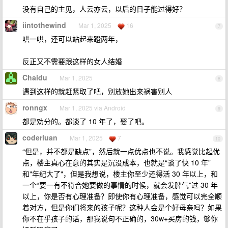
没有自己的主见，人云亦云，以后的日子能过得好？
iintothewind
Mar 1, 2025
16
7
哄一哄，还可以站起来蹬两年，
反正又不需要跟这样的女人结婚
Chaidu
Mar 1, 2025
8
遇到这样的就赶紧取了吧，别放她出来祸害别人
ronngx
Mar 1, 2025 via Android
9
都是劝分的。都谈了 10 年了，娶了吧。
coderluan
Mar 1, 2025
7
10
“但是，并不都是缺点”，然后就一点优点也不说。我感觉比起优
点，楼主真心在意的其实是沉没成本，也就是“谈了快 10 年”
和"年纪大了"，但是我想说，楼主你至少还得活 30 年以上，和
一个“要一有不符合她要做的事情的时候，就会发脾气”过 30 年
以上，你是否有心理准备？即使你有心理准备，感觉可以完全顺
着对方，但是你们将来的孩子呢？这种人会是个好母亲吗？如果
你不在乎孩子的话，那我说句不正确的，30w+买房的钱，够你