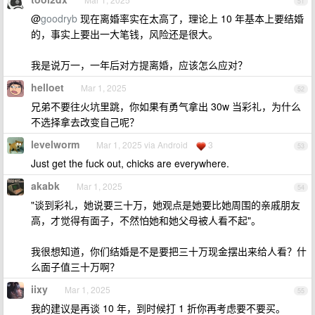
51
@
goodryb
现在离婚率实在太高了，理论上 10 年基本上要结婚
的，事实上要出一大笔钱，风险还是很大。
我是说万一，一年后对方提离婚，应该怎么应对？
helloet
Mar 1, 2025
52
兄弟不要往火坑里跳，你如果有勇气拿出 30w 当彩礼，为什么
不选择拿去改变自己呢？
levelworm
Mar 1, 2025 via Android
3
53
Just get the fuck out, chicks are everywhere.
akabk
Mar 1, 2025
54
"谈到彩礼，她说要三十万，她观点是她要比她周围的亲戚朋友
高，才觉得有面子，不然怕她和她父母被人看不起"。
我很想知道，你们结婚是不是要把三十万现金摆出来给人看？什
么面子值三十万啊？
iixy
Mar 1, 2025
55
我的建议是再谈 10 年，到时候打 1 折你再考虑要不要买。