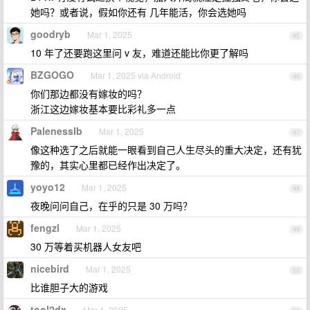
她吗？或者说，假如你还有 几年能活，你会选她吗
goodryb
Mar 1, 2025
45
10 年了还要跑这里问 v 友，难道还能比你更了解吗
BZGOGO
Mar 1, 2025 via Android
46
你们那边都没有嫁妆的吗？
浙江这边嫁妆基本要比彩礼多一点
PalenessIb
Mar 1, 2025
47
像这种选了之后就能一眼看到自己人生尽头的重大决定，还有犹
豫的，其实心里都已经作出决定了。
yoyo12
Mar 1, 2025
48
夜晚问问自己，在乎的只是 30 万吗？
fengzl
Mar 1, 2025
49
30 万等着买机器人女友吧
nicebird
Mar 1, 2025
50
比谁胆子大的游戏
tool2dx
Mar 1, 2025