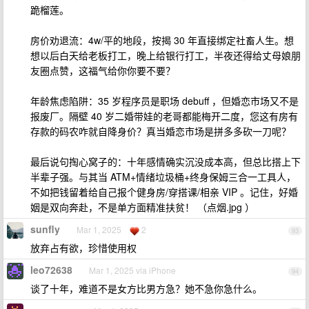
跪榴莲。
房价劝退流：4w/平的地段，按揭 30 年直接绑定社畜人生。想
想以后白天给老板打工，晚上给银行打工，半夜还得给丈母娘朋
友圈点赞，这福气给你你要不要？
年龄焦虑陷阱：35 岁程序员是职场 debuff ，但婚恋市场又不是
报废厂。隔壁 40 岁二婚带娃的老哥都能梅开二度，您这有房有
存款的码农咋就自降身价？真当婚恋市场是拼多多砍一刀呢？
最后说句掏心窝子的：十年感情确实沉没成本高，但总比搭上下
半辈子强。与其当 ATM+情绪垃圾桶+终身保姆三合一工具人，
不如把钱留着给自己报个健身房/穿搭课/相亲 VIP 。记住，好婚
姻是双向奔赴，不是单方面精准扶贫！ （点烟.jpg ）
sunfly
Mar 1, 2025
2
93
放弃占有欲，珍惜使用权
leo72638
Mar 1, 2025 via iPhone
94
谈了十年，难道不是女方比男方急？她不急你急什么。