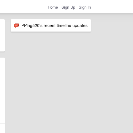
Home
Sign Up
Sign In
PPing520's recent timeline updates