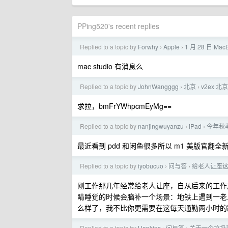
PPing520's recent replies
Replied to a topic by
Forwhy
Apple
1 月 28 日 Mac
›
›
mac studio 有消息么
Replied to a topic by
JohnWangggg
北京
v2ex 
›
›
求拉，bmFrYWhpcmEyMg==
Replied to a topic by
nanjingwuyanzu
iPad
今年秋季
›
›
最近看到 pdd 和闲鱼很多所以 m1 美版官翻
Replied to a topic by
iyobucuo
问与答
给老人让座
›
›
刚工作那几年经常给老人让座，自从后来的工作
睛睡觉的时候会脑补一个场景：地铁上遇到一老人
么样了，我不比你更需要在这每天通勤两小时的
Replied to a topic by
Hopkins
问与答
关于一个垃圾背