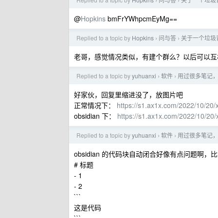
›
›
@
Hopkins
bmFrYWhpcmEyMg==
Replied to a topic by
Hopkins
问与答
关于一个垃圾背
›
›
老哥，感觉情况类似，有建个群么？以后可以互
Replied to a topic by
yuhuanxi
软件
用过很多笔记，最
›
›
好家伙，回复里缩进没了，放图片吧
正常情况下：
https://s1.ax1x.com/2022/10/20
obsidian 下：
https://s1.ax1x.com/2022/10/20
Replied to a topic by
yuhuanxi
软件
用过很多笔记，最
›
›
obsidian 的代码块自动闭合好像有点问题啊
# 标题
- 1
- 2
```
这是代码