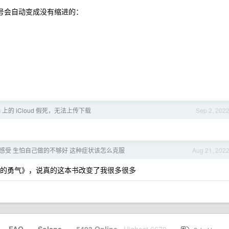
合符号会自动变成没有缩进的：
 Mac 上的 iCloud 假死，无法上传下载
Sep 2, 202
感受 生怕自己做的不够好 这种症状该怎么克服
Aug 21, 202
的勇气》，说真的这本书改变了我很多很多