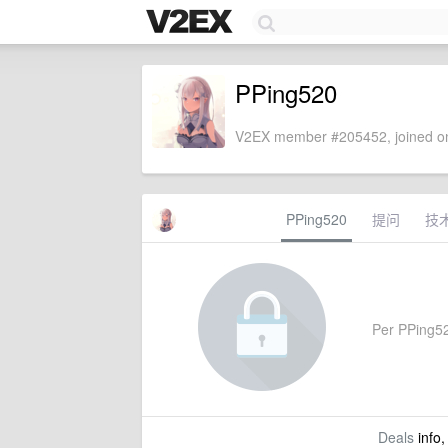
PPing520
V2EX member #205452, joined on
PPing520
提问
技
Per PPing520
Deals
info,