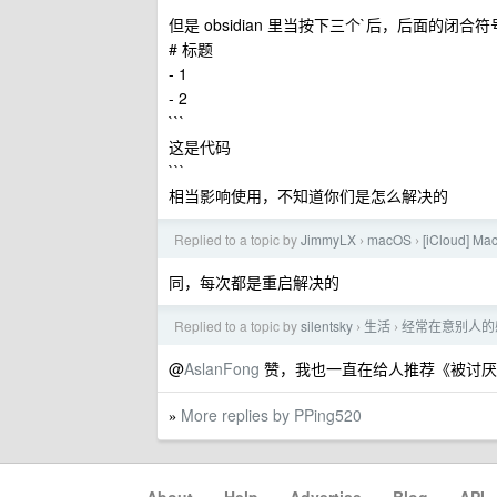
```
但是 obsidian 里当按下三个`后，后面的闭
# 标题
- 1
- 2
```
这是代码
```
相当影响使用，不知道你们是怎么解决的
Replied to a topic by
JimmyLX
macOS
[iCloud]
›
›
同，每次都是重启解决的
Replied to a topic by
silentsky
生活
经常在意别人的
›
›
@
AslanFong
赞，我也一直在给人推荐《被讨厌
More replies by PPing520
»