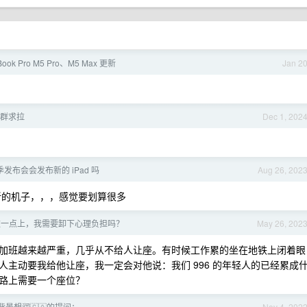
Book Pro M5 Pro、M5 Max 更新
Jan 2
北京群求拉
Dec 1, 202
发布会会发布新的 iPad 吗
Aug 26, 202
全新的机子，，，感觉要划算很多
这一点上，我需要卸下心理负担吗？
May 26, 202
加班越来越严重，几乎从不给人让座。有时候工作累的坐在地铁上闭着眼
主动要我给他让座，我一定会对他说：我们 996 的年轻人的已经累成
路上需要一个座位？
景想润🇨🇦的提问：
Nov 4, 202