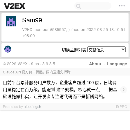
Sam99
V2EX member #585957, joined on 2022-06-25 18:10:51
+08:00
切换主题列表
© 2026 V2EX · 9ms · 3.9.8.5
About
·
Language
Claude API 官方价一折起，国内直连免折腾
目前平台累计服务用户数万，企业客户超过 100 家，日均调
›
用量稳定在百万级。能跑到 这个规模，核心就一点——把基
础设施做扎实，让开发者专注写代码而不是折腾网络。
Promoted by
aicodingsh
PRO