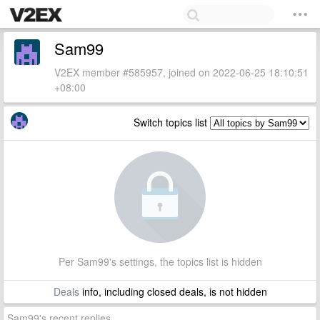
Sam99
V2EX member #585957, joined on 2022-06-25 18:10:51
+08:00
Switch topics list
Per Sam99's settings, the topics list is hidden
Deals
info, including closed deals, is not hidden
Sam99's recent replies