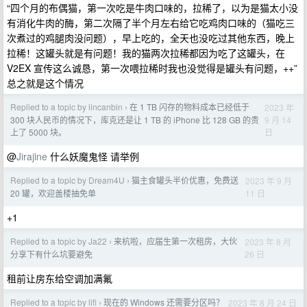
“四个月的布偶猫，第一次吃是牛肉口味的，拉稀了，以为是猫太小没
有消化牛肉的酶，第二次隔了半个月左右给它吃鸡肉口味的（猫吃三
次煮过的鸡腿肉没问题），早上吃的，全天也没吃过其他东西，晚上
拉稀！这罐头就是有问题！我的猫两次拉稀都因为吃了这罐头，在
V2EX 宣传这么诚恳，第一次喂拉稀时我也没觉得是罐头有问题，++”
总之就是这个情况
Replied to a topic by lincanbin
在 1 TB 闪存的物料成本已经低于
2023 年
›
9 月 14
300 块人民币的情况下，库克还是让 1 TB 的 iPhone 比 128 GB 的贵
日
上了 5000 块。
@
Jirajine
什么妖魔鬼怪 请举例
Replied to a topic by Dream4U
猫主食罐头半价优惠，免费送
2023 年 9 月
›
11 日
20 罐，欢迎盖楼抽免单
+1
Replied to a topic by Ja22
来杭啦，应届生第一次租房，大伙
2023 年 8 月
›
26 日
分享下有什么坑要避免
租前让房东给空调加满氟
Replied to a topic by lifi
现在的 Windows 还需要分区吗？
2023 年 8 月 24 日
›