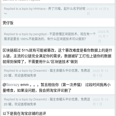
Replied to a topic by HHHans
养了只喵，起什么名字好呢
2023 年 10 月 9
›
日
～
煲仔饭
2023 年
Replied to a topic by pengtdyd
不是很懂区块链技术，现在有一个
›
10 月 7
需求是要去 100%不能篡改的，有什么区块链技术可以做到？
日
区块链超过 51%就有可能被篡改，这个篡改难度是看你数据上的是什
么链，主流的公链完全满足你的需求，数据被矿工打包上链你的数据
就得到保障了，不需要用什么“区块链技术”做到
Replied to a topic by Dream4U
猫主食罐头半价优惠，免费送
2023 年 10
›
月 1 日
20 罐，欢迎盖楼抽免单
@
Socrazy
emm 。。。暂且相信你（第一次养猫） 过段时间我再小
量喂食，如果没问题，我会把淘宝评论删了
Replied to a topic by Dream4U
猫主食罐头半价优惠，免费送
2023 年 10
›
月 1 日
20 罐，欢迎盖楼抽免单
以下是我在淘宝店铺的追评