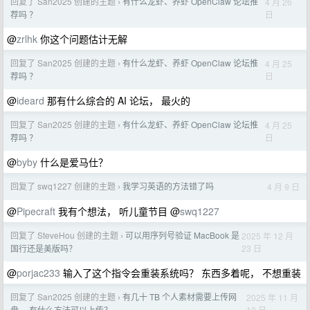
回复了 San2025 创建的主题
有什么龙虾、养虾 OpenClaw 论坛推
4 月 26
›
日
荐吗 ？
@
zrlhk
你这个问题估计无解
回复了 San2025 创建的主题
有什么龙虾、养虾 OpenClaw 论坛推
4 月 25
›
日
荐吗 ？
@
ideard
那有什么综合的 AI 论坛， 最火的
回复了 San2025 创建的主题
有什么龙虾、养虾 OpenClaw 论坛推
4 月 25
›
日
荐吗 ？
@
byby
什么是爱马仕？
回复了 swq1227 创建的主题
我学习英语的方法错了吗
4 月 9 日
›
@
Pipecraft
我有个想法， 听儿童节目 @
swq1227
回复了 SteveHou 创建的主题
可以用序列号验证 MacBook 是
2025 年 12 月
›
23 日
国行还是美版吗？
@
porjac233
输入了这个指令会重装系统吗？ 东西多着呢， 不想重装
回复了 San2025 创建的主题
有几十 TB 个人素材需要上传网
2025 年 11 月
›
13 日
盘， 有什么方法可以上传？