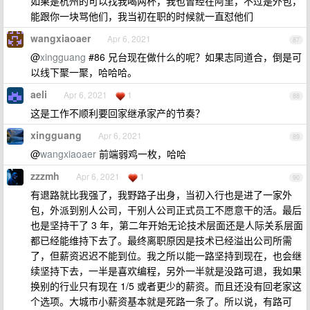
如果是杭州的可以找我喝两杯，我也曾经在阿里，不过是外包，
能跟你一块骂他们，我当初在职的时候就一直怼他们
wangxiaoaer
Apr 6, 2021
87
@
xingguang
#86 兄台现在做什么的呢？如果志同道合，倒是可
以线下聚一聚，哈哈哈。
aeli
Apr 6, 2021
1
88
这是工作不顺利要回家继承家产的节奏？
xingguang
Apr 6, 2021
89
@
wangxiaoaer
前端弱鸡一枚，哈哈
zzzmh
Apr 6, 2021
1
90
有退路就比我强了，我野路子出身，当初入行也是进了一家外
包，外派到别人公司，干别人公司正式员工不愿意干的活。最后
也是坚持干了 3 年，第二年开始无论技术层面还是人际关系层面
都已经能维持下去了。最终离职原因是技术已经溢出公司所需
了，但薪资迟迟不能到位。我之所以能一路坚持到现在，也会继
续坚持下去，一半是喜欢编程，另外一半就是没路可退，我如果
换别的行业只有现在 1/5 或者更少的薪资。而且还没有回老家这
个选项。大城市小薪资基本就是死路一条了。所以说，有路可