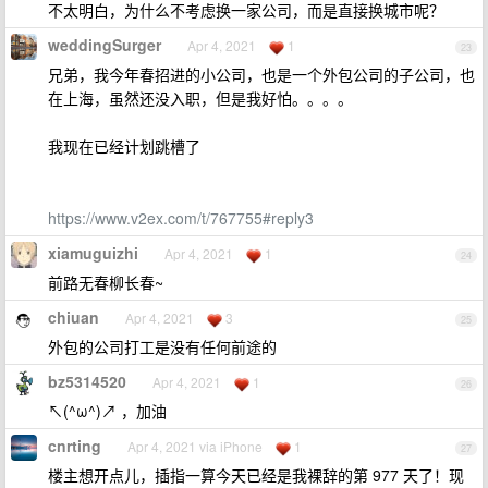
不太明白，为什么不考虑换一家公司，而是直接换城市呢？
weddingSurger
Apr 4, 2021
1
23
兄弟，我今年春招进的小公司，也是一个外包公司的子公司，也
在上海，虽然还没入职，但是我好怕。。。。
我现在已经计划跳槽了
https://www.v2ex.com/t/767755#reply3
xiamuguizhi
Apr 4, 2021
1
24
前路无春柳长春~
chiuan
Apr 4, 2021
3
25
外包的公司打工是没有任何前途的
bz5314520
Apr 4, 2021
1
26
↖(^ω^)↗ ，加油
cnrting
Apr 4, 2021 via iPhone
1
27
楼主想开点儿，插指一算今天已经是我裸辞的第 977 天了！现