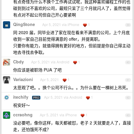
有点奇怪为什么不换个工作再试试呢，我这种喜欢编程工作的也
碰到到过不喜欢的公司，最短只呆了三个月就闪人了，虽然觉得
有点对不起公司但自己开心要紧啊
QingStone
Apr 5, 2021 via iPhone
1
39
同 2020 届，同毕业进了家在现在看来不满意的公司，上个月底
收到一家自己目前觉得满意的 offer，并提离职。
只要你有能力，就值得拥有更好的地方，但前提是你自己得主动
地去寻找去争取。
Cbdy
Apr 5, 2021 via Android
1
40
你应该是被职场 PUA 了吧
Variazioni
Apr 5, 2021
1
41
太悲观了吧。。换个公司不行么。。为什么要在一棵树上吊死。
itechify
Apr 5, 2021 via Android
1
PRO
42
祝安好～
ccraohng
Apr 5, 2021 via iPhone
1
43
没必要吧，像你这样，每天都被怼，老子 2 天就要走人了，直接
走，还怕饿死不成？