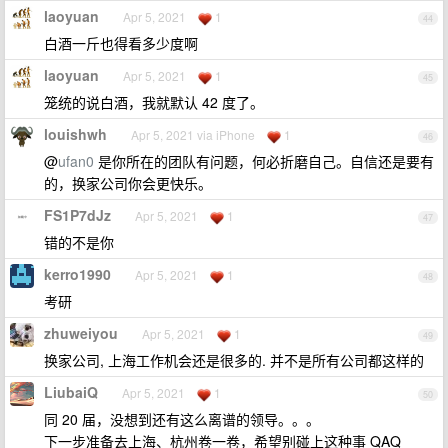
laoyuan
Apr 5, 2021
1
44
白酒一斤也得看多少度啊
laoyuan
Apr 5, 2021
1
45
笼统的说白酒，我就默认 42 度了。
louishwh
Apr 5, 2021 via iPhone
1
46
@
ufan0
是你所在的团队有问题，何必折磨自己。自信还是要有
的，换家公司你会更快乐。
FS1P7dJz
Apr 5, 2021
1
47
错的不是你
kerro1990
Apr 5, 2021
1
48
考研
zhuweiyou
Apr 5, 2021
1
49
换家公司, 上海工作机会还是很多的. 并不是所有公司都这样的
LiubaiQ
Apr 5, 2021
1
50
同 20 届，没想到还有这么离谱的领导。。。
下一步准备去上海、杭州卷一卷，希望别碰上这种事 QAQ