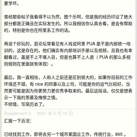
要学坏。
曾经那些帖子我看得不以为然，图个乐呵，但是我的经历印证了绝大
部分都是正确且在实际发生的。所以我相信你认真去看，是会有帮助
的，特别是你也在阿里系工作的话。
再说个好玩的，逛论坛常看见有人戏说阿里 PUA 是不是内部统一培
训的，这是存在的，他们确实有内部培训手册以及视频，且我也有幸
翻看过，虽提不上不堪入目，但是也算不上人道（ PUA 的那么多规
则规则在里面就有体现）。
最后，我一直相信，人和人之前还是区别很大的，如果你目前的工作
环境还不错，有 nice 的同事以及上司，可能是你的运气比较好，当
然更可能是因为你更努力更优秀争取来的。最后这段话，仅仅是想表
示一下我的羡慕及悔恨之情。
不矫情，写简历去了。
Supplement 3 · 2021 年 4 月 10 日
汇报一下近况：
已经找到工作，即将去另一个城市某国企工作，传统行业，865 。