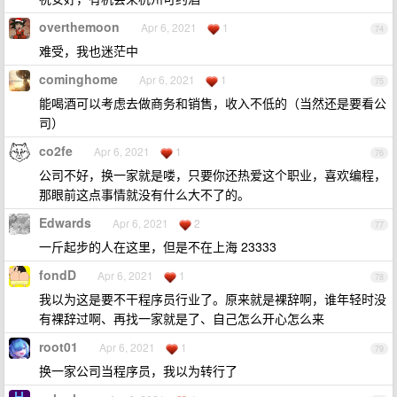
overthemoon
Apr 6, 2021
1
74
难受，我也迷茫中
cominghome
Apr 6, 2021
1
75
能喝酒可以考虑去做商务和销售，收入不低的（当然还是要看公
司）
co2fe
Apr 6, 2021
1
76
公司不好，换一家就是喽，只要你还热爱这个职业，喜欢编程，
那眼前这点事情就没有什么大不了的。
Edwards
Apr 6, 2021
2
77
一斤起步的人在这里，但是不在上海 23333
fondD
Apr 6, 2021
1
78
我以为这是要不干程序员行业了。原来就是裸辞啊，谁年轻时没
有裸辞过啊、再找一家就是了、自己怎么开心怎么来
root01
Apr 6, 2021
1
79
换一家公司当程序员，我以为转行了