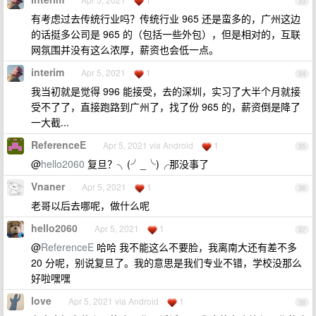
33
有考虑过去传统行业吗？传统行业 965 还是蛮多的，广州这边
的话挺多公司是 965 的（包括一些外包），但是相对的，互联
网氛围并没有这么浓厚，薪资也会低一点。
interim
Apr 5, 2021
1
34
我当初就是觉得 996 能接受，去的深圳，实习了大半个月就接
受不了了，直接跑路到广州了，找了份 965 的，薪资倒是降了
一大截...
ReferenceE
Apr 5, 2021 via Android
1
35
@
hello2060
复旦？╮(╯_╰)╭那没事了
Vnaner
Apr 5, 2021
1
36
老哥以后去哪呢，做什么呢
hello2060
Apr 5, 2021
1
37
@
ReferenceE
哈哈 我不能这么不要脸，我离南大还有差不多
20 分呢，别说复旦了。我的意思是我们专业不错，学校没那么
好啦嘿嘿
love
Apr 5, 2021 via Android
1
38