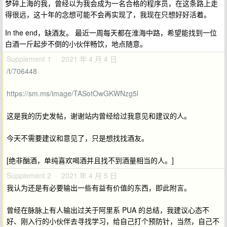
梦碎上海的我，曾经以为我会成为一名合格的程序员，在这条路上走
得很远，这十年的念想可能不会再实现了，我现在只想好好活着。
In the end，缺酒友。 最近一周每天都在淮海中路，希望能找到一位
白酒一斤起步不倒的小伙伴畅饮，地点随意。
Supplement 1 · 2021 年 4 月 4 日
/t/706448
https://sm.ms/image/TASotOwGKWNzg5l
这是我的历史发帖，谢谢站内曾经给过我意见和建议的人。
今天不需要建议和意见了，只是想找找酒友。
[绝非酗酒，单纯喜欢喝酒并且找不到酒量相当的人。]
Supplement 2 · 2021 年 4 月 5 日
我认为还是有必要输出一些有益有价值的东西，即此附言。
曾经在脉脉上有人输出过关于阿里系 PUA 的总结，我建议心态不
好、刚入行的小伙伴去寻找学习，给自己打个预防针，当然，自己不