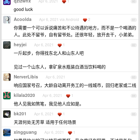
qzlzwhx
Apr 6, 2021
1
80
good luck
Acoolda
Apr 6, 2021 via Android
2
81
你需要一个可以诉说痛苦和不公待遇的地方，而不是一个喝酒的
人。此处不留爷，自有留爷处。还很年轻，放开去干，小弟弟。
heyjei
Apr 6, 2021
1
82
一斤起步，你得找东北人和山东人吧
见过一个山东人，拿矿泉水瓶装白酒当饮料喝的
NerverLibis
Apr 6, 2021
83
响应国家号召，大龄自动离开务工的一线城市，回归老家或二线
kilala2020
Apr 6, 2021
1
84
他人见我如煞笔，我见他人应如是。
bk201
Apr 6, 2021
1
85
天涯何处无芳草 适用于任何场景
xingguang
Apr 6, 2021
1
86