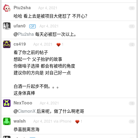
Ptu2sha
Apr 4, 2021
10
哈哈 看上去是被项目大佬怼了 不开心？
ufan0
Apr 4, 2021
OP
11
@
Ptu2sha
每天必被怼一次以上。
cs419
Apr 4, 2021
1
12
看了你之前的帖子
想起一个 父子抬驴的故事
你做啥子选择 都会有被喷的角度
建议你的方向是 对自己好一点
白酒一斤起步不倒。。。
这身体真棒
NexTooo
Apr 4, 2021
13
@
CismonX
后来呢，做了什么啊老哥
walsh
Apr 4, 2021 via iPhone
1
14
恭喜脱离苦海