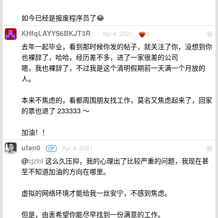
如今已经是报废程序员了😂
KHfqLAYYS6BKJT3R
Apr 4, 2021
1
8
去年一起毕业，看到那时候你发的帖子，就关注了你，没想到你
也裸辞了，哈哈，经历差不多，进了一家很差的公司
嗯，我也裸辞了，不过我是这个清明假期前一天满一个月放的
人。
本来不焦虑的，看都周围朋友找工作，莫名又焦虑起来了，回家
的票也退了 233333 ～
加油！！
ufan0
Apr 4, 2021
OP
9
@
cjzlol
这么久压抑，我的心理出了比较严重的问题，我现在甚
至不知道加油的方向在哪里。
虚拟的网络环境才能给我一丝安宁，不感到焦虑。
但是，由衷希望你能尽早找到一份满意的工作。