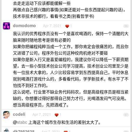
去走走运动下应该都能缓解一些
再做点自己感兴趣的事情(如果还能对一些东西提起兴趣的话)，
技术非技术的都行，看看书之类(别看哲学书)
domodomo
Apr 7, 2021
1
96
我认识的优秀程序员没有一个是喜欢喝酒的，保持一个清醒的大
脑来随时随地思考是很有必要的
如果你把编程纯粹当成一个工作，那你肯定会很痛苦的，而且你
又进错了公司，程序外包公司这种绞肉机绝对不要碰
如果你是新入行又是喜爱编程的，我建议你可以降低一下薪资期
望，去一些小型技术创业公司学习提高，技术创业公司里至少是
有一位技术大拿的，人少比较容易学到东西提高自己，平时休息
就别喝酒打游戏什么的，多看看代码，学学新技术，有水平了不
怕找不到好工作的。
这么说吧，行业里不缺业务代码码农，但是高级程序员是相当紧
缺的，你想要过得好那得自己努力才行，光喝酒发闷气可没用。
想当高级程序员，先把酒戒了。
codeli
Apr 7, 2021
1
97
@
stabc
上海这个城市生存和生活的差别太大了。
dk7952638
Apr 7, 2021
1