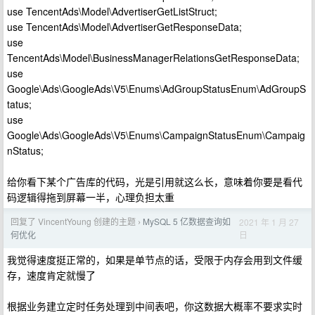
use TencentAds\Model\AdvertiserGetListStruct;
use TencentAds\Model\AdvertiserGetResponseData;
use
TencentAds\Model\BusinessManagerRelationsGetResponseData;
use
Google\Ads\GoogleAds\V5\Enums\AdGroupStatusEnum\AdGroupS
tatus;
use
Google\Ads\GoogleAds\V5\Enums\CampaignStatusEnum\Campaig
nStatus;
给你看下某个广告库的代码，光是引用就这么长，意味着你要是看代
码逻辑得拖到屏幕一半，心理负担太重
回复了 VincentYoung 创建的主题
MySQL 5 亿数据查询如
2021 年 1 月 27
›
日
何优化
我觉得速度挺正常的，如果是单节点的话，受限于内存会用到文件缓
存，速度肯定就慢了
根据业务建立定时任务处理到中间表吧，你这数据大概率不要求实时