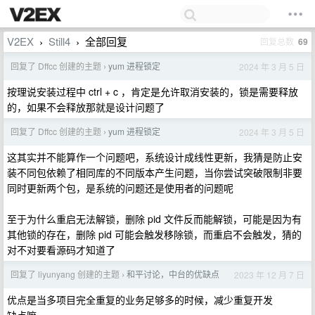
V2EX
Still4
全部回复
回复总数
69
›
›
回复了 Dffcc 创建的主题
yum 进程锁定
2024 年 3 月 5 日
›
按理说安装过程中 ctrl + c ，肯定是允许取消安装的，锁是需要释放
的，如果不会释放那就是设计问题了
回复了 Dffcc 创建的主题
yum 进程锁定
2024 年 3 月 5 日
›
这其实并不能算作一个问题吧，系统设计成线性更新，我猜是防止安
装不同包依赖了相同库的不同版本产生问题，当你尝试突破限制非要
同时更新两个包，是系统的问题还是使用者的问题呢
至于为什么重启无法解锁，删除 pid 文件反而能解锁，可能是因为有
其他锁的存在，删除 pid 可能会触发移除锁，而重启不会触发，猜的
对不对要看源码才知道了
回复了 liyunyang 创建的主题
和平讨论，中台的优缺点
2023 年 12 月 7 日
›
优点是当多项目完全重复的业务足够多的时候，减少重复开发