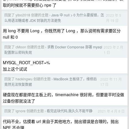
取的时候就不需要担心 npe 了
回复了 yibo2018 创建的主题
Java 中 null > 0 为什么要报错，怎
2023 年 5
›
月 19 日
么用语法糖或者 JDK 封装的方法避免
用 long 不要用 Long ，你既然用了 Long ，那么说明有需求要区分
null 和 0
回复了 cMoon 创建的主题
求教 Docker Componse 部署 mysql
2023 年 2 月
›
1 日
配置默认密码失效
MYSQL_ROOT_HOST=%
加上这个试试
回复了 hackingwu 创建的主题
MacBook 主板烧了，维修后
2022 年 11 月
›
17 日
竟然无法恢复数据
硬盘现在都是焊在主板上的，timemachine 很好用，但要是平时没做
过备份那就没法了
回复了 ignore 创建的主题
看完这块代码,我久久不能平静
2021 年 4 月 8 日
›
代码不全，估摸着 url 来自于其他地方，抛出错误是合理的，抛出
NPE 不合理