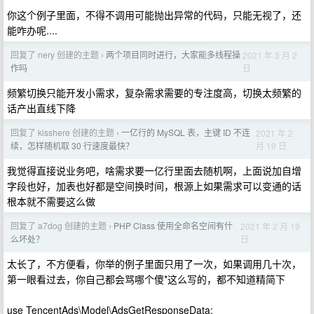
你这个例子里面，不得不调用可能抛出异常的代码，只能无视了，还
能咋办呢....
回复了 nery 创建的主题
两个项目同时进行，大家能多线程操
2021 年 3 月 2
›
日
作吗
频繁切换只能开发小需求，复杂需求需要的专注度高，切换太频繁的
话产出直线下降
回复了 kisshere 创建的主题
一亿行的 MySQL 表，主键 ID 不连
2021 年 2
›
月 19 日
续，怎样随机取 30 行速度最快？
我觉得直接说业务吧，啥需求要一亿行里面去随机啊，上面说加自增
字段也好，加表也好都是空间换时间，根源上如果需求可以变通的话
根本就不需要这么做
回复了 a7dog 创建的主题
PHP Class 使用全命名空间有什
2021 年 2 月 19
›
日
么坏处？
太长了，不方便看，你举的例子里面只用了一次，如果调用几十次，
第一眼看过去，你自己都会骂哪个傻*这么写的，都不知道精简下
use TencentAds\Model\AdsGetResponseData;