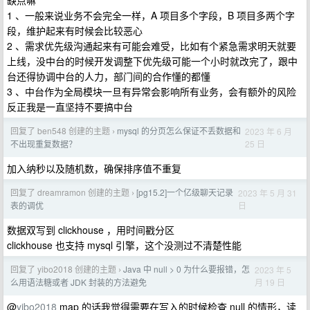
缺点嘛
1 、一般来说业务不会完全一样，A 项目多个字段，B 项目多两个字
段，维护起来有时候会比较恶心
2 、需求优先级沟通起来有可能会难受，比如有个紧急需求明天就要
上线，没中台的时候开发调整下优先级可能一个小时就改完了，跟中
台还得协调中台的人力，部门间的合作懂的都懂
3 、中台作为全局模块一旦有异常会影响所有业务，会有额外的风险
反正我是一直坚持不要搞中台
回复了 ben548 创建的主题
mysql 的分页怎么保证不丢数据和
2023 年 6 月
›
25 日
不出现重复数据？
加入纳秒以及随机数，确保排序值不重复
回复了 dreamramon 创建的主题
[pg15.2]一个亿级聊天记录
2023 年 5 月 31
›
日
表的调优
数据双写到 clickhouse ，用时间戳分区
clickhouse 也支持 mysql 引擎，这个没测过不清楚性能
回复了 yibo2018 创建的主题
Java 中 null > 0 为什么要报错，怎
2023 年 5
›
月 19 日
么用语法糖或者 JDK 封装的方法避免
@
yibo2018
map 的话我觉得需要在写入的时候检查 null 的情形，读