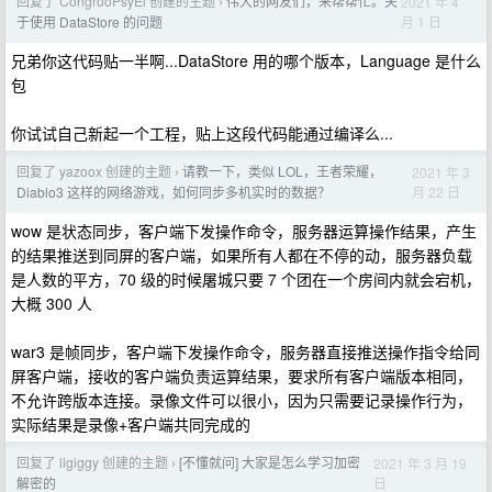
回复了 CongrooPsyEl 创建的主题
伟大的网友们，来帮帮忙。关
2021 年 4
›
月 1 日
于使用 DataStore 的问题
兄弟你这代码贴一半啊...DataStore 用的哪个版本，Language 是什么
包
你试试自己新起一个工程，贴上这段代码能通过编译么...
回复了 yazoox 创建的主题
请教一下，类似 LOL，王者荣耀，
2021 年 3
›
月 22 日
Diablo3 这样的网络游戏，如何同步多机实时的数据？
wow 是状态同步，客户端下发操作命令，服务器运算操作结果，产生
的结果推送到同屏的客户端，如果所有人都在不停的动，服务器负载
是人数的平方，70 级的时候屠城只要 7 个团在一个房间内就会宕机，
大概 300 人
war3 是帧同步，客户端下发操作命令，服务器直接推送操作指令给同
屏客户端，接收的客户端负责运算结果，要求所有客户端版本相同，
不允许跨版本连接。录像文件可以很小，因为只需要记录操作行为，
实际结果是录像+客户端共同完成的
回复了 ligiggy 创建的主题
[不懂就问] 大家是怎么学习加密
2021 年 3 月 19
›
日
解密的