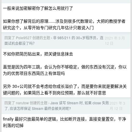
一般来说加密解密你了解怎么用就行了
如果你想了解背后的原理......涉及到很多代数理论，大把的教授学者
研究这个，从零开始专门研究几年估计只敢说入门
回复了 Pole9527 创建的主题
非 985/211 的 30+岁程序员，连
2021 年 3 月
›
12 日
面试机会都没了吗？
不如你把简历贴出来，把关键信息抹去
直觉是因为四年三跳，会认为你不够稳定，做的东西没有沉淀，你以
为的优势项目东西简历上有体现吗
另外 30+公司就不会考虑给你成长溢价了，而是要你来就是要解决关
键问题的，如果简历上看不到岗位预期，那么就不好意思
回复了 narutow 创建的主题
Java 读写 Stream 时, 如果 close 失败
2021 年 3
›
月 12 日
了, 应该怎样保证 Stream 最终会被关闭呢?
finally 最好只放最简单的逻辑，比如断开连接，直接变量置空，干净
利落的切掉