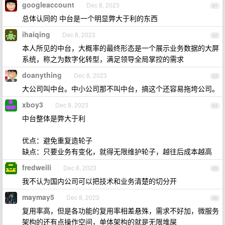
googleaccount
Dec 8, 2023
61
总体认同的 中台是一个明显弊大于利的东西
ihaiqing
Dec 8, 2023
62
本人所见的中台，大概率的最终形态是一个展示业务数据的大屏
系统，称之为数字化转型，满足领导全局掌控的需求
doanything
Dec 8, 2023
63
大公司叫中台。中小公司那不叫中台，搞这个还容易拖垮公司。
xboy3
Dec 8, 2023
64
中台整体是弊大于利
优点：避免重复造轮子
缺点：只要业务有变化，就得无限维护轮子，越往后成本越高
fredweili
Dec 8, 2023
65
我不认为国内公司可以把技术和业务清楚的切分开
maymay5
Dec 8, 2023
66
复用率高，但是各功能的复用率相差悬殊，需求不好加，微服务
架构的还有点操作空间，单体架构的就是无限堆屎