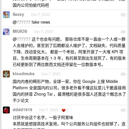
国内公司怕偷代码吧
Sezxy
Dec 7, 2023
31
@
777777
fake news
MIUIOS
Dec 7, 2023
32
@
777777
这个也会有问题， 那些仓库不是一直由一个人或一群
人去维护的，甚至到了后期都没人维护了，文档缺失、代码质量
下降、改动变化大， 都是一个考验，阿里开源了一大堆 KPI 项
目，生命周期基本在 1-3 年，有的甚至刚出生就死了，有的版本
已经更新到了两位数而文档还停留在一位数版本号。
kloudmuka
Dec 7, 2023
33
国内内卷的畸形产物，全球一家，你在 Google 上搜 Middle
Platform 全是国内的公司，很多老外看不懂这玩意儿干脆直接用
国内的拼音 Zhong Tai ，最滑稽的是很多国人还靠这个概念水了
不少论文
dddd1919
Dec 7, 2023
1
34
讨厌中台这个名字，一股子阿里味
本质就是想提高技术复用，叫个公共服务公共组件也就够了，连