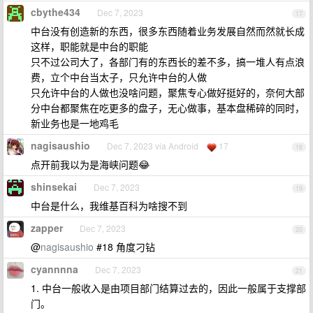
cbythe434
Dec 7, 2023
17
中台没有创造新的东西，很多东西随着业务发展自然而然就长成
这样，职能就是中台的职能
只不过公司大了，各部门有的东西长的差不多，搞一堆人有点浪
费，立个中台当太子，只允许中台的人做
只允许中台的人做也没啥问题，聚焦专心做好挺好的，奈何大部
分中台都聚焦在吃更多的盘子，无心做事，基本盘稀碎的同时，
新业务也是一地鸡毛
nagisaushio
Dec 7, 2023 via Android
17
18
点开前我以为是海峡问题😂
shinsekai
Dec 7, 2023
19
中台是什么，我维基百科为啥搜不到
zapper
Dec 7, 2023
20
@
nagisaushio
#18 角度刁钻
cyannnna
Dec 7, 2023
21
1. 中台一般收入是由项目部门结算过去的，因此一般属于支撑部
门。