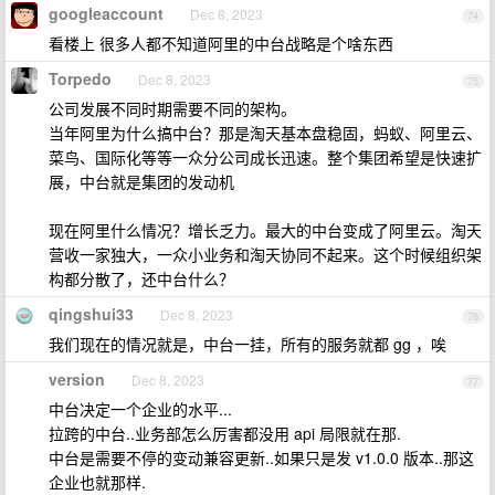
googleaccount
Dec 8, 2023
74
看楼上 很多人都不知道阿里的中台战略是个啥东西
Torpedo
Dec 8, 2023
75
公司发展不同时期需要不同的架构。
当年阿里为什么搞中台？那是淘天基本盘稳固，蚂蚁、阿里云、
菜鸟、国际化等等一众分公司成长迅速。整个集团希望是快速扩
展，中台就是集团的发动机
现在阿里什么情况？增长乏力。最大的中台变成了阿里云。淘天
营收一家独大，一众小业务和淘天协同不起来。这个时候组织架
构都分散了，还中台什么？
qingshui33
Dec 8, 2023
76
我们现在的情况就是，中台一挂，所有的服务就都 gg ，唉
version
Dec 8, 2023
77
中台决定一个企业的水平...
拉跨的中台..业务部怎么厉害都没用 api 局限就在那.
中台是需要不停的变动兼容更新..如果只是发 v1.0.0 版本..那这
企业也就那样.