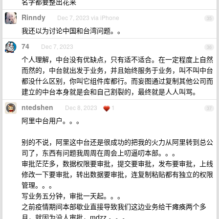
名字都要整出花来
Rinndy
Dec 7, 2023 via iPhone
35
我还以为讨论中国和台湾问题。。
74
Dec 7, 2023
36
个人理解，中台没有优缺点，只有适不适合。在一定程度上自然
而然的，中台就出发于业务，并且始终服务于业务，叫不叫中台
都没什么区别，你叫它组件库都行。而妄图通过复制其他公司而
建立的中台本身就是会和自己割裂的，最终就是人人叫骂。
ntedshen
Dec 8, 2023
1
37
阿里中台用户。。。
别的不说，阿里这中台还是很成功的把我的火力从阿里转到总公
司了，东西有问题我周周在周会上叨逼叨本部。。。
审批茫茫多，数据权限要审批，提交要审批，发布要审批，上线
修改一下要审批，转出数据要审批，连复制粘贴都有独立的权限
管理。。。
写业务五分钟，审批一天起。。。
之前疫情期间本部歇业直接导致我们这边业务给干瘫痪两个多
月，就因为没人审批，mdzz 。。。