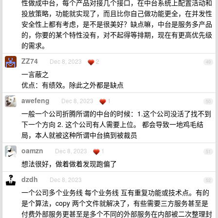
性做成中台，每个产品对接几个接口，在中台系统上配置活动和
投放策略，功能就实现了，而且比你自己做功能更全，在并发性
安全性上都有考虑，是不是很美好？缺点嘛，中台是服务多产品
的，你要的某个特性没有，对不起得等排期，现在有更高优先级
的需求。
ZZ74
Dec 8, 2023
2
49
一言蔽之
优点：有绩效。除此之外都是缺点
awefeng
Dec 8, 2023
1
50
一般一个公司折腾所谓的中台的时候：1.这个公司没活了找不到
下一个方向 2. 这个公司有人需要上位。 都会导致一地鸡毛结
局，本人就被这种所谓中台搞到被裁员
oamzn
Dec 8, 2023
1
51
想法很好，做着做着发现跑偏了
dzdh
Dec 8, 2023
52
一个公司多个业务线 每个业务线 互有重复功能或技术点。有的
是个算法，copy 两个文件就解决了，有些需要三方服务甚至是
付费外部服务更甚至是多个不同的外部服务在内部被二次整理封