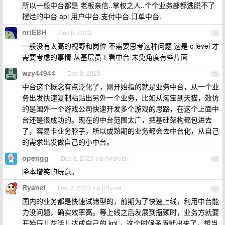
所以一般中台都是 老板亲信..掌权之人..个个业务部都逃脱不了
摆烂的中台 api 用户中台.支付中台.订单中台.
nrtEBH
Dec 8, 2023
78
一般没有太高的视野和岗位 不需要思考这种问题 这是 c level 才
需要考虑的事情 从基层员工看中台 未免角度有些片面
wzy44944
Dec 8, 2023
79
中台这个概念有点泛化了，刚开始指的就是业务中台，从一个业
务出发快速复制粘贴出另外一个业务，比如从淘宝到天猫，效仿
的是国外一个游戏公司快速开发多个游戏的思路，在这个上面中
台还是很成功的。现在的中台范围太广，把基础架构都包进去
了，容易卡业务脖子，所以成熟期的业务都会去中台化，从自己
的需求出发做自己的小中台。
opengg
Dec 8, 2023 via Android
80
降本增笑的玩意。
Ryanel
Dec 8, 2023 via iPhone
81
国内的业务都是快速试错型的，前期为了快速上线，利用中台能
力没问题，确实效率高。等上线之后发展到瓶颈时，业务方就要
开始玩儿花活儿达成自己的 kpi ，这个时候矛盾就出来了，想当