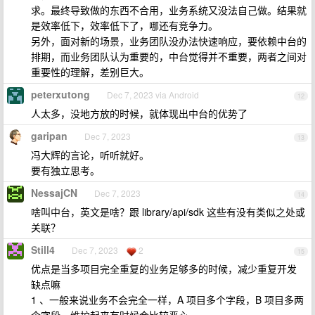
求。最终导致做的东西不合用，业务系统又没法自己做。结果就
是效率低下，效率低下了，哪还有竞争力。
另外，面对新的场景，业务团队没办法快速响应，要依赖中台的
排期，而业务团队认为重要的，中台觉得并不重要，两者之间对
重要性的理解，差别巨大。
peterxutong
Dec 7, 2023 via Android
12
人太多，没地方放的时候，就体现出中台的优势了
garipan
Dec 7, 2023
13
冯大辉的言论，听听就好。
要有独立思考。
NessajCN
Dec 7, 2023
14
啥叫中台，英文是啥？跟 library/api/sdk 这些有没有类似之处或
关联？
Still4
Dec 7, 2023
2
15
优点是当多项目完全重复的业务足够多的时候，减少重复开发
缺点嘛
1 、一般来说业务不会完全一样，A 项目多个字段，B 项目多两
个字段，维护起来有时候会比较恶心