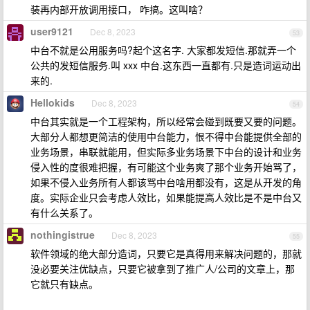
装再内部开放调用接口， 咋搞。这叫啥？
user9121
Dec 8, 2023
53
中台不就是公用服务吗?起个这名字. 大家都发短信.那就弄一个
公共的发短信服务.叫 xxx 中台.这东西一直都有.只是造词运动出
来的.
Hellokids
Dec 8, 2023
54
中台其实就是一个工程架构，所以经常会碰到既要又要的问题。
大部分人都想更简洁的使用中台能力，恨不得中台能提供全部的
业务场景，串联就能用，但实际多业务场景下中台的设计和业务
侵入性的度很难把握，有可能这个业务爽了那个业务开始骂了，
如果不侵入业务所有人都该骂中台啥用都没有，这是从开发的角
度。实际企业只会考虑人效比，如果能提高人效比是不是中台又
有什么关系了。
nothingistrue
Dec 8, 2023
55
软件领域的绝大部分造词，只要它是真得用来解决问题的，那就
没必要关注优缺点，只要它被拿到了推广人/公司的文章上，那
它就只有缺点。