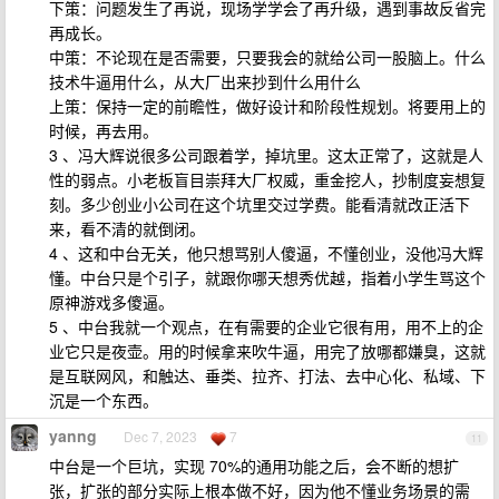
下策：问题发生了再说，现场学学会了再升级，遇到事故反省完
再成长。
中策：不论现在是否需要，只要我会的就给公司一股脑上。什么
技术牛逼用什么，从大厂出来抄到什么用什么
上策：保持一定的前瞻性，做好设计和阶段性规划。将要用上的
时候，再去用。
3 、冯大辉说很多公司跟着学，掉坑里。这太正常了，这就是人
性的弱点。小老板盲目崇拜大厂权威，重金挖人，抄制度妄想复
刻。多少创业小公司在这个坑里交过学费。能看清就改正活下
来，看不清的就倒闭。
4 、这和中台无关，他只想骂别人傻逼，不懂创业，没他冯大辉
懂。中台只是个引子，就跟你哪天想秀优越，指着小学生骂这个
原神游戏多傻逼。
5 、中台我就一个观点，在有需要的企业它很有用，用不上的企
业它只是夜壶。用的时候拿来吹牛逼，用完了放哪都嫌臭，这就
是互联网风，和触达、垂类、拉齐、打法、去中心化、私域、下
沉是一个东西。
yanng
Dec 7, 2023
7
11
中台是一个巨坑，实现 70%的通用功能之后，会不断的想扩
张，扩张的部分实际上根本做不好，因为他不懂业务场景的需