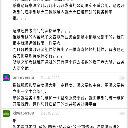
感觉这玩意没个几万几十万开发者的公司确实不适合用，这边开
发部门连本部顶天三位数号人就天天在这疯狂的耗各种审
批。。。
运维还要考专门的资格证书。。。
但是考试的内容除了文宣以外业务全部基本都是总部干的，我们
根本就没运维权限一样要考。。。
而且各种魔改开源组件给搞出了一堆奇奇怪怪的特性，背考题还
得先把常识屏蔽掉才行。。。
所以之前考试我司通过的只有俩个送去凑数的看门老大爷，业务
人员全跪。。。
omniversia
Dec 8, 2023
38
系统规模和复杂度没大到一定程度，没必要搞中台，更没必要独
立出一个中台部门，
最多就是各个部门维护一个基础服务平台，就由该部门统一维护
开发就行。算作与其它部门的公共服务对接平台
kkwa56188
Dec 8, 2023
39
那....
先不说好不好, 单说 跟着 "起花名" 这个事情 有, 还是没有呢?