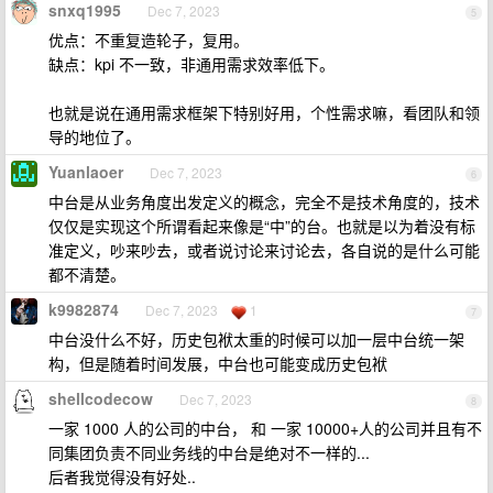
snxq1995
Dec 7, 2023
5
优点：不重复造轮子，复用。
缺点：kpi 不一致，非通用需求效率低下。
也就是说在通用需求框架下特别好用，个性需求嘛，看团队和领
导的地位了。
Yuanlaoer
Dec 7, 2023
6
中台是从业务角度出发定义的概念，完全不是技术角度的，技术
仅仅是实现这个所谓看起来像是“中”的台。也就是以为着没有标
准定义，吵来吵去，或者说讨论来讨论去，各自说的是什么可能
都不清楚。
k9982874
Dec 7, 2023
1
7
中台没什么不好，历史包袱太重的时候可以加一层中台统一架
构，但是随着时间发展，中台也可能变成历史包袱
shellcodecow
Dec 7, 2023
8
一家 1000 人的公司的中台， 和 一家 10000+人的公司并且有不
同集团负责不同业务线的中台是绝对不一样的...
后者我觉得没有好处..