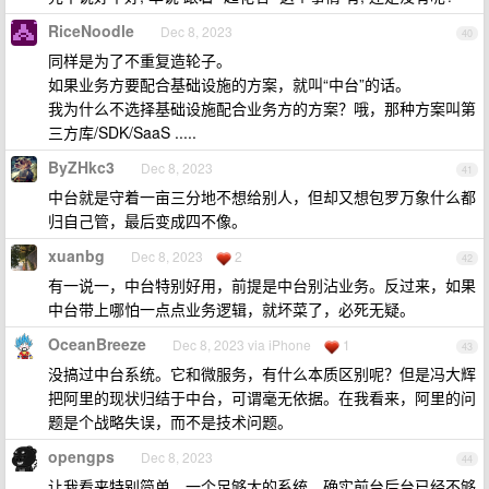
RiceNoodle
Dec 8, 2023
40
同样是为了不重复造轮子。
如果业务方要配合基础设施的方案，就叫“中台”的话。
我为什么不选择基础设施配合业务方的方案？哦，那种方案叫第
三方库/SDK/SaaS .....
ByZHkc3
Dec 8, 2023
41
中台就是守着一亩三分地不想给别人，但却又想包罗万象什么都
归自己管，最后变成四不像。
xuanbg
Dec 8, 2023
2
42
有一说一，中台特别好用，前提是中台别沾业务。反过来，如果
中台带上哪怕一点点业务逻辑，就坏菜了，必死无疑。
OceanBreeze
Dec 8, 2023 via iPhone
1
43
没搞过中台系统。它和微服务，有什么本质区别呢？但是冯大辉
把阿里的现状归结于中台，可谓毫无依据。在我看来，阿里的问
题是个战略失误，而不是技术问题。
opengps
Dec 8, 2023
44
让我看来特别简单，一个足够大的系统，确实前台后台已经不够