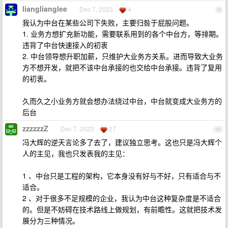
lianglianglee
Dec 7, 2023
4
9
我认为中台在某些公司下失败，主要归咎于屁股问题。
1. 业务方想扩充新功能，需要联系用到的各个中台方，等排期。
违背了中台快速接入的初衷
2. 中台领导想升职加薪，只维护大业务方关系。进而导致大业务
方不想开发，就把不该中台承接的也交给中台承接。违背了复用
的初衷。
久而久之小业务方就会想办法绕过中台，中台就变成大业务方的
后台
zzzzzzZ
Dec 7, 2023
27
10
冯大辉的逆天言论多了去了，建议独立思考。这也只是冯大辉个
人的主见，我也只发表我的主见：
1 、中台只是工程的架构，它本身没有好与不好，只有适合与不
适合。
2 、对于很多不足规模的企业，我认为中台这种复杂度是不适合
的。但是不妨碍在技术路线上做规划，有前瞻性。这就把技术发
展分为三种情况。