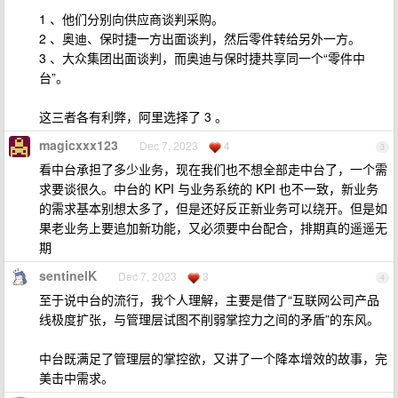
1 、他们分别向供应商谈判采购。
2 、奥迪、保时捷一方出面谈判，然后零件转给另外一方。
3 、大众集团出面谈判，而奥迪与保时捷共享同一个“零件中
台”。
这三者各有利弊，阿里选择了 3 。
magicxxx123
Dec 7, 2023
4
3
看中台承担了多少业务，现在我们也不想全部走中台了，一个需
求要谈很久。中台的 KPI 与业务系统的 KPI 也不一致，新业务
的需求基本别想太多了，但是还好反正新业务可以绕开。但是如
果老业务上要追加新功能，又必须要中台配合，排期真的遥遥无
期
sentinelK
Dec 7, 2023
3
4
至于说中台的流行，我个人理解，主要是借了“互联网公司产品
线极度扩张，与管理层试图不削弱掌控力之间的矛盾”的东风。
中台既满足了管理层的掌控欲，又讲了一个降本增效的故事，完
美击中需求。