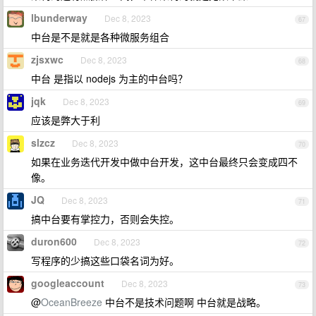
lbunderway
Dec 8, 2023
67
中台是不是就是各种微服务组合
zjsxwc
Dec 8, 2023
68
中台 是指以 nodejs 为主的中台吗？
jqk
Dec 8, 2023
69
应该是弊大于利
slzcz
Dec 8, 2023
70
如果在业务迭代开发中做中台开发，这中台最终只会变成四不
像。
JQ
Dec 8, 2023
71
搞中台要有掌控力，否则会失控。
duron600
Dec 8, 2023
72
写程序的少搞这些口袋名词为好。
googleaccount
Dec 8, 2023
73
@
OceanBreeze
中台不是技术问题啊 中台就是战略。