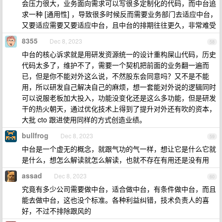
会压力很大，业务面向需求可以写很多定制化的代码，而中台追
求一种 [通用性] ，导致很多时候反而需要业务部门去适应中台，
又要适应需要又要适应中台，且中台的排期往往更久，非常难受
8355
Dec 8, 2023
58
中台的核心诉求就是用研发资源统一的设计重构屎山代码，历史
代码太多了，维护不了，需要一个契机把前面的业务翻一遍而
已，但是你不能对外这么说，不然股东会同意吗？又不是不能
用，所以研发自己解决自己的麻烦，想一套能对外说的逻辑同时
可以说服老板加大投入，功能没变化还是这么多功能，但是研发
干的热火朝天，通过优化技术上得到了提升对外还有吹的资本，
大批 cto 跟进使用同样的方式创造业绩。
bullfrog
Dec 8, 2023
59
中台是一个虚无的概念，就跟气功的气一样，想让它是什么它就
是什么，想怎么解读就怎么解读，也就不存在有用还是没有用
assad
Dec 8, 2023
60
究竟有多少公司需要做中台，适合做中台，有条件做中台，而且
能去做中台，这也没个标准。各种利益纠错，技术负责人的喜
好，不过不排除跟风的