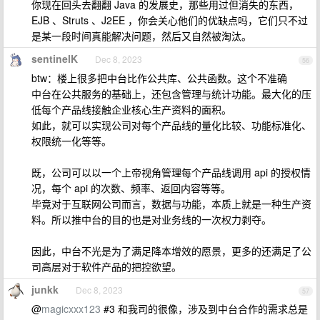
你现在回头去翻翻 Java 的发展史，那些用过但消失的东西，
EJB 、Struts 、J2EE ，你会关心他们的优缺点吗，它们只不过
是某一段时间真能解决问题，然后又自然被淘汰。
sentinelK
Dec 8, 2023
56
btw：楼上很多把中台比作公共库、公共函数。这个不准确
中台在公共服务的基础上，还包含管理与统计功能。最大化的压
低每个产品线接触企业核心生产资料的面积。
如此，就可以实现公司对每个产品线的量化比较、功能标准化、
权限统一化等等。
既，公司可以以一个上帝视角管理每个产品线调用 api 的授权情
况，每个 api 的次数、频率、返回内容等等。
毕竟对于互联网公司而言，数据与功能，本质上就是一种生产资
料。所以推中台的目的也是对业务线的一次权力剥夺。
因此，中台不光是为了满足降本增效的愿景，更多的还满足了公
司高层对于软件产品的把控欲望。
junkk
Dec 8, 2023
57
@
magicxxx123
#3 和我司的很像，涉及到中台合作的需求总是