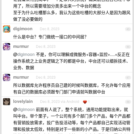
用了，所以需要增加分类多出来一个中台的概念
至于为什么吐槽那么多，我认为这些吐槽的大部分人是因为跟风
做了没必要做的
digimoon
Dec 8, 2023
45
什么是中台？专门做统一接口的中间层？
murmur
Dec 8, 2023
46
@
digimoon
不是，你可以理解成微服务+容器+监控+....+反正在
操作系统之上业务逻辑之下的都是中台，中台还可以细拆技术、
业务、数据
murmur
Dec 8, 2023
47
所以数据库允许程序员自己建的时候叫数据库，不允许每个应用
有自己的数据库必须跟专门部门申请就叫数据中台
lovelylain
Dec 8, 2023 via Android
1
48
@
digimoon
前面有人说了，整个系统，通用功能提取出来，就
叫中台。举个栗子，一个公司有多个部门多个产品，每个产品都
有营销投放需求，投广告投活动等，每个产品都自己实现活动管
理和投放太低效，特别是对于一些新的小产品。于是归纳公共特