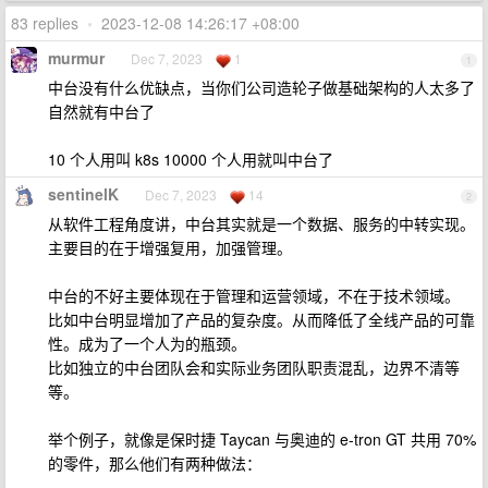
83 replies
•
2023-12-08 14:26:17 +08:00
murmur
Dec 7, 2023
1
1
中台没有什么优缺点，当你们公司造轮子做基础架构的人太多了
自然就有中台了
10 个人用叫 k8s 10000 个人用就叫中台了
sentinelK
Dec 7, 2023
14
2
从软件工程角度讲，中台其实就是一个数据、服务的中转实现。
主要目的在于增强复用，加强管理。
中台的不好主要体现在于管理和运营领域，不在于技术领域。
比如中台明显增加了产品的复杂度。从而降低了全线产品的可靠
性。成为了一个人为的瓶颈。
比如独立的中台团队会和实际业务团队职责混乱，边界不清等
等。
举个例子，就像是保时捷 Taycan 与奥迪的 e-tron GT 共用 70%
的零件，那么他们有两种做法：