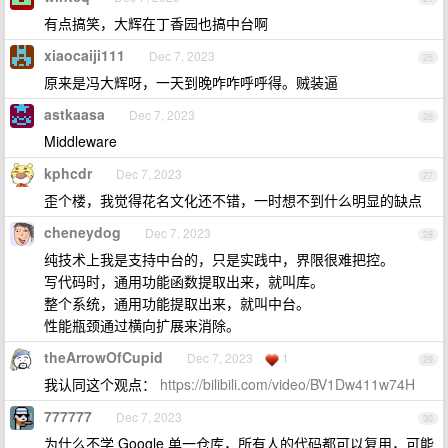
有点搞笑，大辉在丁香园也搞中台啊
xiaocaiji111
Dec 7, 2023
25
原来是冯大辉呀，一天到晚咋咋呼呼得。贼装逼
astkaasa
Dec 7, 2023
26
Middleware
kphcdr
Dec 7, 2023
27
歪个楼，我觉得花名文化还不错，一时想不到什么明显的缺点
cheneydog
Dec 7, 2023
28
纯技术上我是支持中台的，只是实践中，界限很难把控。
写代码时，通用功能函数提取出来，就叫库。
整个系统，通用功能提取出来，就叫中台。
性能瓶颈通过横向扩展来消除。
theArrowOfCupid
Dec 7, 2023
1
29
我认同这个观点：
https://bilibili.com/video/BV1Dw411w74H
777777
Dec 7, 2023
30
为什么不学 Google 单一仓库，所有人的代码都可以复用，可能