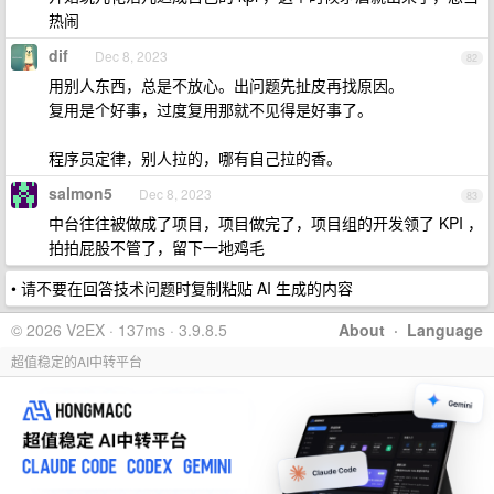
热闹
dif
Dec 8, 2023
82
用别人东西，总是不放心。出问题先扯皮再找原因。
复用是个好事，过度复用那就不见得是好事了。
程序员定律，别人拉的，哪有自己拉的香。
salmon5
Dec 8, 2023
83
中台往往被做成了项目，项目做完了，项目组的开发领了 KPI ，
拍拍屁股不管了，留下一地鸡毛
• 请不要在回答技术问题时复制粘贴 AI 生成的内容
© 2026 V2EX · 137ms · 3.9.8.5
About
·
Language
超值稳定的AI中转平台