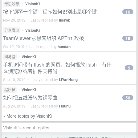
奇思妙想
•
VisionKi
按下钢琴一个键，程序如何识别出是哪个键
16
Nov 20, 2019 • Lastly replied by
tisswb
分享发现
•
VisionKi
TeamViewer 被黑客组织 APT41 攻破
18
Oct 12, 2019 • Lastly replied by
hundan
问与答
•
VisionKi
手机访问带有 flash 的网页，如何播放 flash，有什
5
么浏览器或者插件支持吗
Sep 10, 2019 • Lastly replied by
LiYanHong
程序员
•
VisionKi
如何把五线谱转为钢琴曲
50
Aug 24, 2019 • Lastly replied by
Fuluhu
More topics by VisionKi
»
VisionKi's recent replies