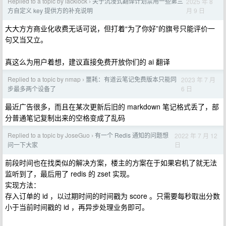
Replied to a topic by lacklock
关于沉浸式翻译计划禁用一些第三
2025 年 8
›
月 9 日
方自定义 key 提供方的补充说明
大大方方商业化收费无话可说，但打着“为了你好”的旗号只能评价一
句又当又立。
真这么为用户着想，建议直接免费开放你们的 ai 翻译
Replied to a topic by nmap
噩耗：有道云笔记免费版本只能同
2023 年 7 月
›
6 日
步最多两个设备了
最近广告很多，而且在某次更新后旧的 markdown 笔记格式丢了，部
分普通笔记复制出来的空格变成了乱码
Replied to a topic by JoseGuo
有一个 Redis 通知的问题想
2022 年 7 月 12
›
日
问一下大家
前段时间也在找类似的解决方案，楼主的方案在于如果宕机了就无法
监听到了，最后用了 redis 的 zset 实现。
实现方法：
存入订单的 id ，以过期时间的时间戳为 score 。只需要每秒取出分数
小于当前时间戳的 id ，再异步处理业务即可。