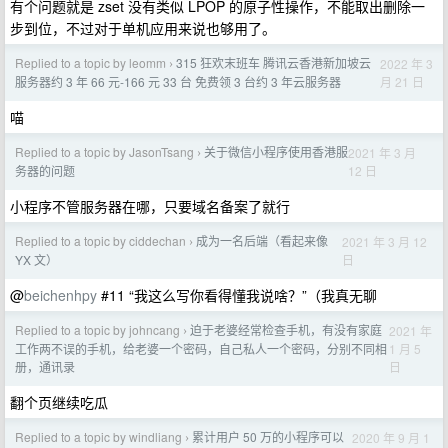
有个问题就是 zset 没有类似 LPOP 的原子性操作，不能取出删除一
步到位，不过对于单机应用来说也够用了。
Replied to a topic by leomm
315 狂欢末班车 腾讯云香港新加坡云
2022 年 3
›
月 21 日
服务器约 3 年 66 元-166 元 33 台 免费领 3 台约 3 年云服务器
喵
Replied to a topic by JasonTsang
关于微信小程序使用香港服
2021 年 3 月
›
12 日
务器的问题
小程序不管服务器在哪，只要域名备案了就行
Replied to a topic by ciddechan
成为一名后端（看起来像
2021 年 3 月 12
›
日
YX 文）
@
beichenhpy
#11 “我这么写你看得懂我说啥？”（我真无聊
Replied to a topic by johncang
迫于老婆经常检查手机，有没有家庭
2021 年
›
1 月 5
工作两不误的手机，给老婆一个密码，自己私人一个密码，分别不同相
日
册，通讯录
翻个页继续吃瓜
Replied to a topic by windliang
累计用户 50 万的小程序可以
2020 年 9 月 1
›