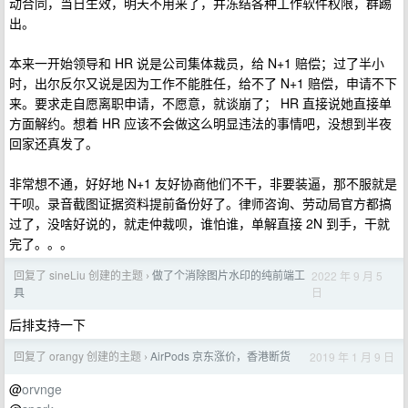
动合同，当日生效，明天不用来了，并冻结各种工作软件权限，群踢
出。
本来一开始领导和 HR 说是公司集体裁员，给 N+1 赔偿；过了半小
时，出尔反尔又说是因为工作不能胜任，给不了 N+1 赔偿，申请不下
来。要求走自愿离职申请，不愿意，就谈崩了； HR 直接说她直接单
方面解约。想着 HR 应该不会做这么明显违法的事情吧，没想到半夜
回家还真发了。
非常想不通，好好地 N+1 友好协商他们不干，非要装逼，那不服就是
干呗。录音截图证据资料提前备份好了。律师咨询、劳动局官方都搞
过了，没啥好说的，就走仲裁呗，谁怕谁，单解直接 2N 到手，干就
完了。。。
回复了 sineLiu 创建的主题
做了个消除图片水印的纯前端工
2022 年 9 月 5
›
日
具
后排支持一下
回复了 orangy 创建的主题
AirPods 京东涨价，香港断货
2019 年 1 月 9 日
›
@
orvnge