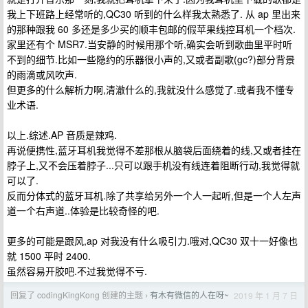
我上下班路上经常听的,QC30 听到的什么样我太熟悉了. 从 ap 里出来
的那种跟我 60 多还是多少买的顺丰包邮的假苹果线控耳机一个档次.
家里还有个 MSR7.当安静的时候用那个听,确实会听到歌曲里平时听
不到的细节.比如一些隐约的乐器很小声的,又或者副歌(gc?)部分背景
的雨滴或风吹声.
但更多的什么解析力啊,清澈什么的,我就没什么感觉了.或者我不懂专
业术语.
以上.综述.AP 音质是辣鸡.
再说便携性,蓝牙耳机我觉得不差那根从脑袋后面绕着的线,又或者挂在
脖子上,又不会压着脖子...只可以跟手机没有线连着阻断行动,我觉得就
可以了.
反而分体式的蓝牙耳机.除了共享给另外一个人一起听,但是一个人左声
道一个右声道..体验是比较奇怪的吧.
更多的可能是跟风,ap 对我没有什么吸引力.哦对,QC30 双十一好像也
就 1500 平时 2400.
虽然容易开胶吧.不过我觉得不亏.
回复了 codingKingKong 创建的主题
有木有微信的人在呀~
2019 年 1 月 7 日
›