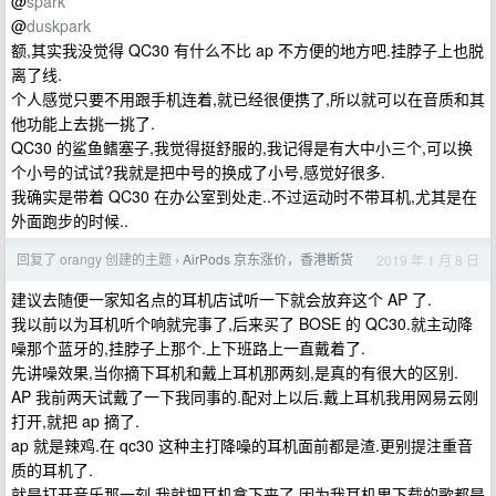
@
spark
@
duskpark
额,其实我没觉得 QC30 有什么不比 ap 不方便的地方吧.挂脖子上也脱
离了线.
个人感觉只要不用跟手机连着,就已经很便携了,所以就可以在音质和其
他功能上去挑一挑了.
QC30 的鲨鱼鳍塞子,我觉得挺舒服的,我记得是有大中小三个,可以换
个小号的试试?我就是把中号的换成了小号,感觉好很多.
我确实是带着 QC30 在办公室到处走..不过运动时不带耳机,尤其是在
外面跑步的时候..
回复了 orangy 创建的主题
AirPods 京东涨价，香港断货
2019 年 1 月 8 日
›
建议去随便一家知名点的耳机店试听一下就会放弃这个 AP 了.
我以前以为耳机听个响就完事了,后来买了 BOSE 的 QC30.就主动降
噪那个蓝牙的,挂脖子上那个.上下班路上一直戴着了.
先讲噪效果,当你摘下耳机和戴上耳机那两刻,是真的有很大的区别.
AP 我前两天试戴了一下我同事的.配对上以后.戴上耳机我用网易云刚
打开,就把 ap 摘了.
ap 就是辣鸡.在 qc30 这种主打降噪的耳机面前都是渣.更别提注重音
质的耳机了.
就是打开音乐那一刻,我就把耳机拿下来了.因为我耳机里下载的歌都是