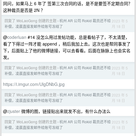
同问，如果马上 6 年了 签第三次合同的话，是不是要签不定期合同？
这种裁员是否是 2N ？
回复了 WoLaoGong 创建的主题
杭州 AR 公司 Rokid 裁员还不给
2023 年 5
›
月 18 日
补偿，凌晨直接发邮件给账号冻结了
@
coderluan
#14 没怎么用过发帖功能，总是看帖子了，不太清楚，
看了下得过一阵才能 append ，稍后我加上去。这次也是帮同事发了
下，后面贴上了他的微博链接，可以去看看。后面在脉脉上也会实名
发。
回复了 WoLaoGong 创建的主题
杭州 AR 公司 Rokid 裁员还不给
2023 年 5
›
月 18 日
补偿，凌晨直接发邮件给账号冻结了
https://i.imgur.com/UlgDNbG.jpg
回复了 WoLaoGong 创建的主题
杭州 AR 公司 Rokid 裁员还不给
2023 年 5
›
月 18 日
补偿，凌晨直接发邮件给账号冻结了
@
zjuster
微博的图，链接贴出来就发不出，有什么办法么
回复了 WoLaoGong 创建的主题
杭州 AR 公司 Rokid 裁员还不给
2023 年 5
›
月 18 日
补偿，凌晨直接发邮件给账号冻结了