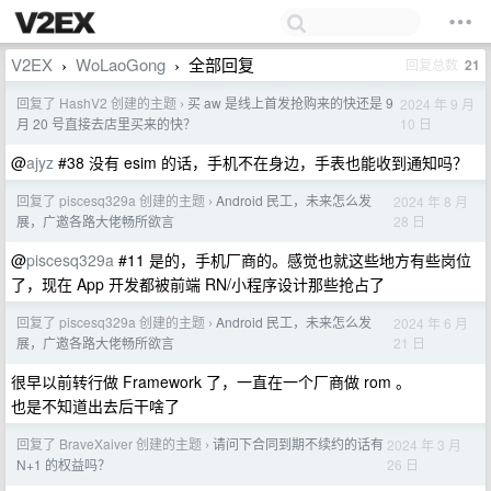
V2EX
WoLaoGong
全部回复
回复总数
21
›
›
回复了 HashV2 创建的主题
买 aw 是线上首发抢购来的快还是 9
2024 年 9 月
›
10 日
月 20 号直接去店里买来的快？
@
ajyz
#38 没有 esim 的话，手机不在身边，手表也能收到通知吗？
回复了 piscesq329a 创建的主题
Android 民工，未来怎么发
2024 年 8 月
›
28 日
展，广邀各路大佬畅所欲言
@
piscesq329a
#11 是的，手机厂商的。感觉也就这些地方有些岗位
了，现在 App 开发都被前端 RN/小程序设计那些抢占了
回复了 piscesq329a 创建的主题
Android 民工，未来怎么发
2024 年 6 月
›
21 日
展，广邀各路大佬畅所欲言
很早以前转行做 Framework 了，一直在一个厂商做 rom 。
也是不知道出去后干啥了
回复了 BraveXaiver 创建的主题
请问下合同到期不续约的话有
2024 年 3 月
›
26 日
N+1 的权益吗？