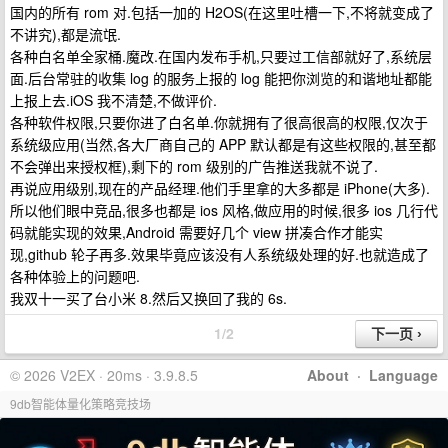
国内的所有 rom 对.包括一加的 H2OS(在这里吐槽一下,不将就变成了
不讲究),都是流氓.
各种白名单全家桶.魔改.在国内发布手机,只要过工信部就好了,系统层
面.后台常驻的收集 log 的服务上报的 log 能把你浏览的和谐地址都能
上报上去.iOS 我不清楚,不做评价.
各种软件权限,只要你进了白名单.你就拥有了很高很高的权限,仅次于
系统级应用(当然,各大厂商自己的 APP 默认都是有这些权限的,甚至都
不会弹出来授权框),剩下的 rom 级别的广告推送我就不说了.
再说应用级别,现在的产品经理.他们手里拿的大多都是 iPhone(大多).
所以他们眼中竞品,很多也都是 ios 风格,做应用的时候,很多 ios 几行代
码就能实现的效果,Android 需要好几个 view 拼凑合作才能实
现,github 轮子再多.效果毕竟应该没有人系统级处理的好.也就造成了
各种体验上的问题吧.
我双十一买了台小米 8.然后又换回了我的 6s.
1/2
© 2026 V2EX · 20ms · 3.9.8.5
About
·
Language
9db智能体量化策略竞技场