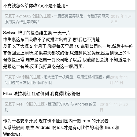
不充钱怎么给你改?又不是不能用~
回复了 4215602 创建的主题
一度感觉营养缺乏，有程序员每天
2019 年 1 月
›
2 日
服用复合维生素的吗？
Swisse 牌子的复合维生素.一天一片
维生素这东西吸收不了就排泄出去了吧?我也不清楚
反正吃了大概 2 个月了.我是每天早晨 10 点到公司吃一片,然后中午吃
完饭回去上厕所,如果每天都吃的话,尿液颜色发黄绿,然后到晚上的时
候恢复正常,周末没吃周一到公司吃了以后,尿液颜色会浅.不知道是不
是跟这个有关.反正我打算吃完这一罐,再买.
回复了 via 创建的主题
老大送了一块键盘，没用过机械键盘，问
2018 年 11
›
月 20 日
问用过的 v 友使用如体验如何
Filco 法拉利红 红轴侧刻 我觉得比较舒服
回复了 keelii 创建的主题
我理解的 iOS 与 Android 的区
2018 年 11 月 20
›
日
别
作为一名安卓开发,现在也牵扯到国内一款 rom 的开发者.
从系统层面,原生 Android 跟 ios.才是有可比性的.就像 linux 和
Windows.