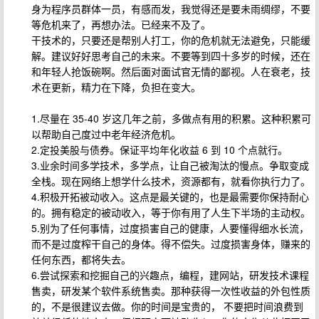
身为程序员群体一员，有感而发，我觉得还是要未雨绸缪，不要
等危机来了，再想办法。已经来不及了。
干技术的，只要还是帮别人打工，你的危机就无法避免，只能缓
解。建议好好思考自己的未来。不要等到四十多岁的时候，还在
和年轻人抢饭碗啊。然后面对面试官无情的鄙视。人在衰老，技
术在更新，精力在下降，负担在变大。
1.尽量在 35-40 岁这几年之前，多做点有用的积累。这种积累可
以帮助自己度过中老年经济危机。
2.定投美股与债券。保证平均年化收益 6 到 10 个点就行。
3.业余时间多学技术，多学点，让自己被淘汰的慢点。争取变成
全栈。现在网络上想学什么技术，资源都有，就看你执行力了。
4.积极开拓被动收入。这点是最关键的，也是最需要你保持耐心
的。拥有稳定的被动收入，等于你有用了人生下半场的主动权。
5.别为了任何事情，过度损害自己的健康，人要懂得细水长流，
而不是过度榨干自己的身体。得不偿失。过度损害身体，赚来的
任何东西，都将失去。
6.尝试探索和挖掘自己的兴趣点，编程，建网站，研发技术课程
售卖，研发某个软件系统售卖。那种获得一次性收益的外包性质
的，不是很建议去做。你的时间是宝贵的， 不要把时间浪费到