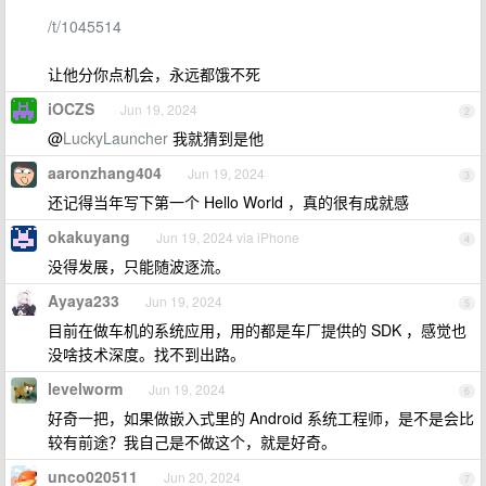
/t/1045514
让他分你点机会，永远都饿不死
iOCZS
Jun 19, 2024
2
@
LuckyLauncher
我就猜到是他
aaronzhang404
Jun 19, 2024
3
还记得当年写下第一个 Hello World ，真的很有成就感
okakuyang
Jun 19, 2024 via iPhone
4
没得发展，只能随波逐流。
Ayaya233
Jun 19, 2024
5
目前在做车机的系统应用，用的都是车厂提供的 SDK ，感觉也
没啥技术深度。找不到出路。
levelworm
Jun 19, 2024
6
好奇一把，如果做嵌入式里的 Android 系统工程师，是不是会比
较有前途？我自己是不做这个，就是好奇。
unco020511
Jun 20, 2024
7