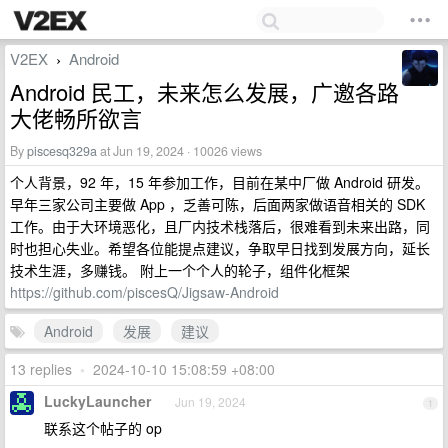
V2EX
Android
›
Android 民工，未来怎么发展，广邀各路
大佬畅所欲言
By
piscesq329a
at Jun 19, 2024 · 10026 views
个人背景，92 年，15 年参加工作，目前在某中厂做 Android 研发。
早年三家公司主要做 App ，乏善可陈，后面两家做语音相关的 SDK
工作。由于大环境恶化，且厂内技术栈落后，很难看到未来出路，同
时也担心失业。希望各位能提点建议，争取早日找到发展方向，延长
技术生涯，多赚钱。 附上一个个人的轮子，组件化框架
https://github.com/piscesQ/Jigsaw-Android
Android
发展
建议
13 replies
•
2024-10-10 15:08:59 +08:00
LuckyLauncher
Jun 19, 2024
1
联系这个帖子的 op