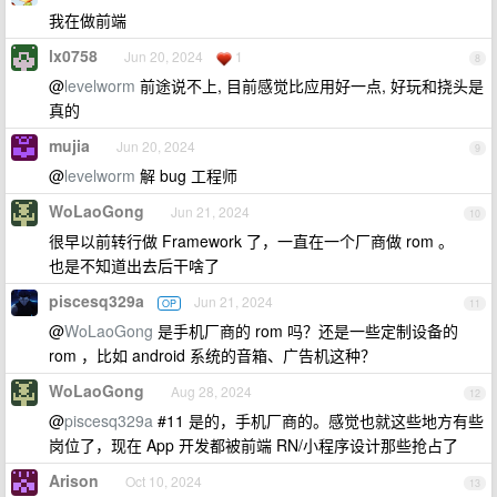
我在做前端
lx0758
Jun 20, 2024
1
8
@
levelworm
前途说不上, 目前感觉比应用好一点, 好玩和挠头是
真的
mujia
Jun 20, 2024
9
@
levelworm
解 bug 工程师
WoLaoGong
Jun 21, 2024
10
很早以前转行做 Framework 了，一直在一个厂商做 rom 。
也是不知道出去后干啥了
piscesq329a
Jun 21, 2024
OP
11
@
WoLaoGong
是手机厂商的 rom 吗？还是一些定制设备的
rom ，比如 android 系统的音箱、广告机这种？
WoLaoGong
Aug 28, 2024
12
@
piscesq329a
#11 是的，手机厂商的。感觉也就这些地方有些
岗位了，现在 App 开发都被前端 RN/小程序设计那些抢占了
Arison
Oct 10, 2024
13