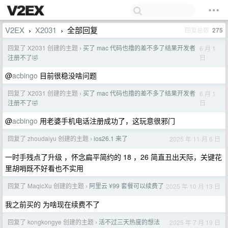
V2EX
X2031
全部回复
回复总数
275
›
›
回复了 X2031 创建的主题
买了 mac 代码也撸的差不多了结果开发者
6 月 1
›
日
注册不了🤣
@
acbingo
目前很稳没啥问题
回复了 X2031 创建的主题
买了 mac 代码也撸的差不多了结果开发者
6 月 1
›
日
注册不了🤣
@
acbingo
用老婆手机电话注册成功了，这玩意很邪门
回复了 zhoudaiyu 创建的主题
ios26.1 来了
2025 年 11 月 6 日
›
一时手残点了升级 ，怀念扁平简约的 18 ，26 简直丑出天际，关键花
里胡哨既不好看也不实用
回复了 MaqicXu 创建的主题
阿里云 ¥99 套餐可以续费了
2025 年 10 月 13 日
›
我之前买的 为啥现在续费不了
回复了 kongkongye 创建的主题
活不过三天热度的想法
2025 年 7 月 19 日
›