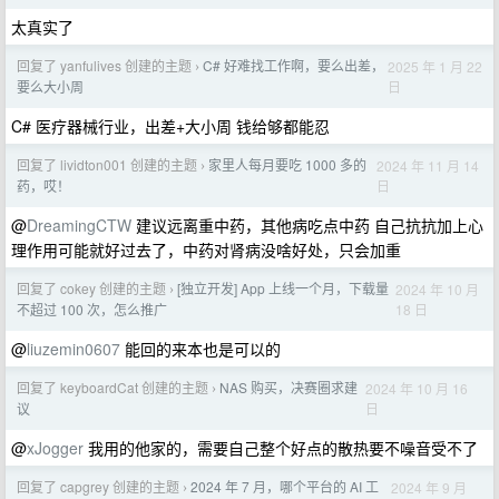
太真实了
回复了 yanfulives 创建的主题
C# 好难找工作啊，要么出差，
2025 年 1 月 22
›
日
要么大小周
C# 医疗器械行业，出差+大小周 钱给够都能忍
回复了 lividton001 创建的主题
家里人每月要吃 1000 多的
2024 年 11 月 14
›
日
药，哎！
@
DreamingCTW
建议远离重中药，其他病吃点中药 自己抗抗加上心
理作用可能就好过去了，中药对肾病没啥好处，只会加重
回复了 cokey 创建的主题
[独立开发] App 上线一个月，下载量
2024 年 10 月
›
18 日
不超过 100 次，怎么推广
@
liuzemin0607
能回的来本也是可以的
回复了 keyboardCat 创建的主题
NAS 购买，决赛圈求建
2024 年 10 月 16
›
日
议
@
xJogger
我用的他家的，需要自己整个好点的散热要不噪音受不了
回复了 capgrey 创建的主题
2024 年 7 月，哪个平台的 AI 工
2024 年 9 月
›