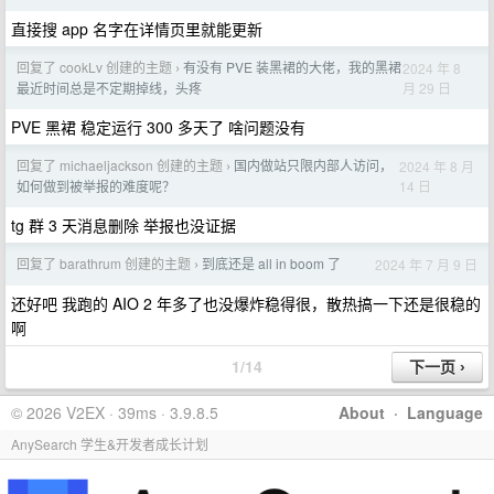
直接搜 app 名字在详情页里就能更新
回复了 cookLv 创建的主题
有没有 PVE 装黑裙的大佬，我的黑裙
2024 年 8
›
月 29 日
最近时间总是不定期掉线，头疼
PVE 黑裙 稳定运行 300 多天了 啥问题没有
回复了 michaeljackson 创建的主题
国内做站只限内部人访问，
2024 年 8 月
›
14 日
如何做到被举报的难度呢？
tg 群 3 天消息删除 举报也没证据
回复了 barathrum 创建的主题
到底还是 all in boom 了
2024 年 7 月 9 日
›
还好吧 我跑的 AIO 2 年多了也没爆炸稳得很，散热搞一下还是很稳的
啊
1/14
© 2026 V2EX · 39ms · 3.9.8.5
About
·
Language
AnySearch 学生&开发者成长计划