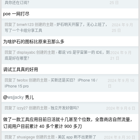
25 日
具你还在订阅？
poe 一网打尽
回复了 bmwh123 创建的主题
炉石明天开服了，无心上班了，
2024 年 9 月
›
25 日
写了一个卡组分享工具
为啥炉石的图标比原来丑那么多
回复了 displayabc 创建的主题
都说 VS 是宇宙第一的 IDE，到
2024 年 9 月
›
21 日
底是好在哪里？
调试工具真的好用
回复了 twofox 创建的主题
买新还是买旧？ iPhone 16 /
2024 年 9 月 10
›
日
iPhone 15 pro
@
wsjjacky
秀儿
回复了 izzy27 创建的主题
独立开发好做吗？
2024 年 9 月 6 日
›
做了一款工具应用目前日活就十几甚至个位数，全靠商店自然流量，
订阅用户目前累计 40 多个累计 900 多刀
回复了 shuaigege 创建的主题
美区 app 刷不出更新了
2024 年 8 月 30 日
›