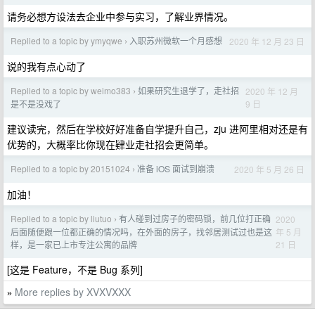
请务必想方设法去企业中参与实习，了解业界情况。
Replied to a topic by ymyqwe
入职苏州微软一个月感想
2020 年 12 月 23 日
›
说的我有点心动了
Replied to a topic by weimo383
如果研究生退学了，走社招
2020 年 12 月
›
9 日
是不是没戏了
建议读完，然后在学校好好准备自学提升自己，zju 进阿里相对还是有
优势的，大概率比你现在肄业走社招会更简单。
Replied to a topic by 20151024
准备 iOS 面试到崩溃
2020 年 5 月 26 日
›
加油！
Replied to a topic by liutuo
有人碰到过房子的密码锁，前几位打正确
2020
›
年 5 月
后面随便跟一位都正确的情况吗，在外面的房子，找邻居测试过也是这
21 日
样，是一家已上市专注公寓的品牌
[这是 Feature，不是 Bug 系列]
More replies by XVXVXXX
»