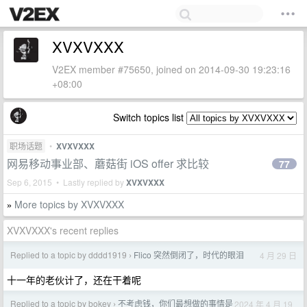
XVXVXXX
V2EX member #75650, joined on 2014-09-30 19:23:16
+08:00
Switch topics list
职场话题
•
XVXVXXX
网易移动事业部、蘑菇街 iOS offer 求比较
77
Sep 6, 2015 • Lastly replied by
XVXVXXX
More topics by XVXVXXX
»
XVXVXXX's recent replies
Replied to a topic by dddd1919
Flico 突然倒闭了，时代的眼泪
4 月 29 日
›
十一年的老伙计了，还在干着呢
Replied to a topic by bokey
不考虑钱，你们最想做的事情是
2024 年 4 月 19
›