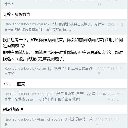
日
什么？
支教 / 初级教育
Replied to a topic by xiyy02
面试面的我快被自己洗脑了，为什么二
2024 年 3
›
月 1 日
面三面的面试官要重复问一面问过的问题。。。
换位思考一下，如果你作为面试官，你会和前面的面试官仔细讨论问
过的问题吗？
即使有面试记录，面试官也还是对着你简历中有意思的点讨论，那对
候选人来说，就确实是重复问题了。
Replied to a topic by kelvin_fly
把每个月的工资当最后的一
2022 年 11 月 9
›
日
次工资
3 2 1 ，回家
Replied to a topic by meetalpha
[长三角地区] 痛苦！ 22 届 211 应
2022 年 7
›
月 25 日
届生，技术栈 Java ，求收留！所有回答都会感谢！
别写精通吧
Replied to a topic by AkashicRecords
对未来的迷茫，求
2021 年 12 月 6
›
日
助