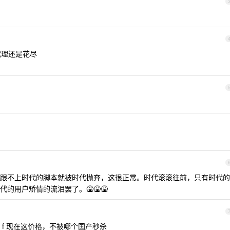
代理还是花尽
跟不上时代的脚本就被时代抛弃，这很正常。时代滚滚往前，只有时代的
的用户矫情的流泪罢了。🤮🤮🤮
f 现在这价格，不被哪个国产秒杀