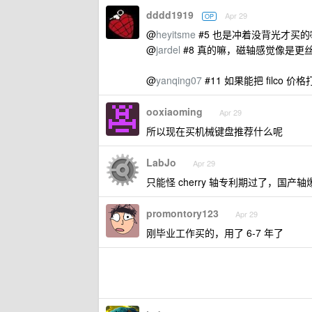
dddd1919
Apr 29
OP
@
heyitsme
#5 也是冲着没背光才买的
@
jardel
#8 真的嘛，磁轴感觉像是更
@
yanqing07
#11 如果能把 filco
ooxiaoming
Apr 29
所以现在买机械键盘推荐什么呢
LabJo
Apr 29
只能怪 cherry 轴专利期过了，国产轴
promontory123
Apr 29
刚毕业工作买的，用了 6-7 年了