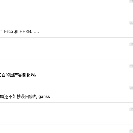
2
2
lco 和 HHKB……
2
2
两三百的国产客制化啊。
2
圾键帽还不如抄袭自家的 ganss
2
2