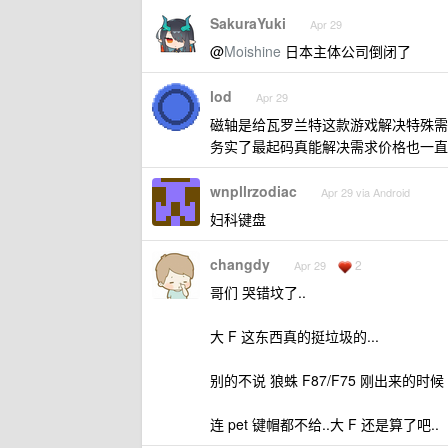
SakuraYuki
Apr 29
@
Moishine
日本主体公司倒闭了
lod
Apr 29
磁轴是给瓦罗兰特这款游戏解决特殊需
务实了最起码真能解决需求价格也一直
wnpllrzodiac
Apr 29 via Android
妇科键盘
changdy
2
Apr 29
哥们 哭错坟了..
大 F 这东西真的挺垃圾的...
别的不说 狼蛛 F87/F75 刚出来的时候
连 pet 键帽都不给..大 F 还是算了吧..