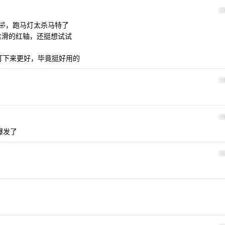
1
🤣，跑马灯太杀马特了
丝滑的红轴，还挺想试试
 价格打下来更好，毕竟挺好用的
1
1
爆发了
2