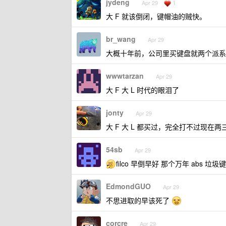
jydeng
1
Apr 29
大 F 就该倒闭，键帽油的贼快。
br_wang
Apr 29
大概十年前，公司里买键盘就两个派系：Fi
wwwtarzan
Apr 29
大 F 大 L 时代的眼泪了
jonty
Apr 29
大 F 大 L 都买过，完全打不过现在
54sb
Apr 29
filco 早倒早好 那个万年 abs 垃
EdmondGUO
Apr 29
不思进取的早该死了
corcre
Apr 29