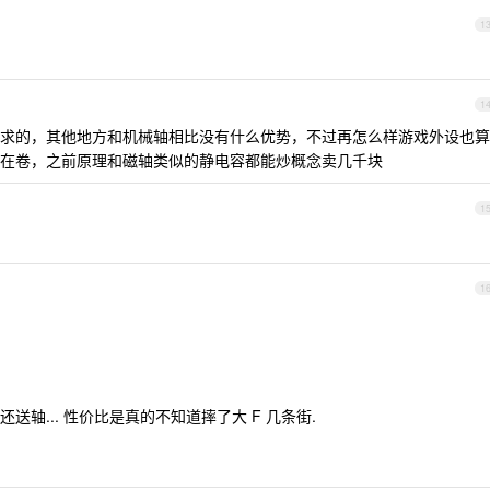
1
1
求的，其他地方和机械轴相比没有什么优势，不过再怎么样游戏外设也算
在卷，之前原理和磁轴类似的静电容都能炒概念卖几千块
1
1
 还送轴... 性价比是真的不知道摔了大 F 几条街.