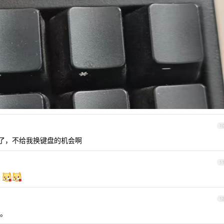
1
年了，不给我换键盘的机会啊
1
争
1
。