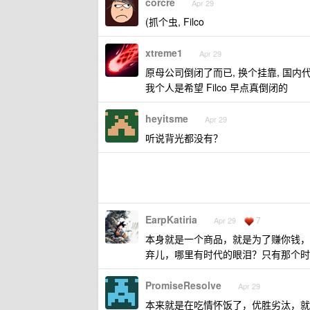
corcre
Apr 29
(抓个虫, Filco
xtreme1
Apr 29
原母公司倒闭了而已, 换个挂靠, 国内
我个人是希望 Filco 早点真倒闭的
heyitsme
Apr 29
听说背光都没有？
EarpKatiria
7
Apr 29
本身就是一个商品，就是为了赚你钱，
弃儿，哪里有时代的眼泪？只有那个时代
PromiseResolve
Apr 29
本来就是在吃情怀饭了，优胜劣汰，就 