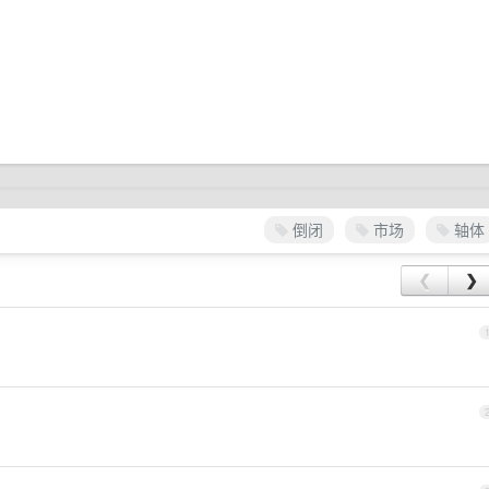
倒闭
市场
轴体
❮
❯