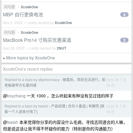
问与答
•
XcodeOne
MBP 自行更换电池
4
Nov 2, 2022 • Lastly replied by
XcodeOne
问与答
•
XcodeOne
MacBook Pro14 寸购买优惠渠道
2
Sep 26, 2022 • Lastly replied by
2NUT
More topics by XcodeOne
»
XcodeOne's recent replies
Replied to a topic by stephenxiaxy
被裁后，项目无法进行，前
2025 年 7 月
›
18 日
老板被甲方礼貌问候
@
boyzhang
一天 1000 ，怎么听起来有种没有见过钱的样子
Replied to a topic by lsaiah
产品经理 | 合伙人备选 | 有酬劳 [就
2025 年 7 月
›
18 日
差一个人进来分钱了]
@
lsaiah
本来觉得你分享的内容没什么毛病，寻找志同道合的人嘛，
但是说这话让我不得不怀疑你的能力（特别是你的沟通能力）