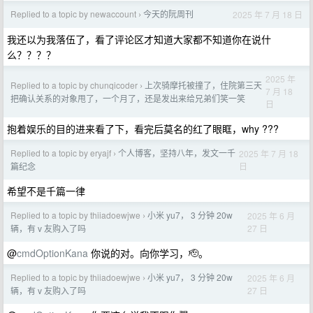
Replied to a topic by newaccount
今天的阮周刊
2025 年 7 月 18 日
›
我还以为我落伍了，看了评论区才知道大家都不知道你在说什
么？？？？
2025 年
Replied to a topic by chunqicoder
上次骑摩托被撞了，住院第三天
›
7 月 18
把确认关系的对象甩了，一个月了，还是发出来给兄弟们笑一笑
日
抱着娱乐的目的进来看了下，看完后莫名的红了眼眶，why ???
Replied to a topic by eryajf
个人博客，坚持八年，发文一千
2025 年 7 月 18
›
日
篇纪念
希望不是千篇一律
Replied to a topic by thiiadoewjwe
小米 yu7， 3 分钟 20w
2025 年 6 月
›
27 日
辆，有 v 友购入了吗
@
cmdOptionKana
你说的对。向你学习，🫡。
Replied to a topic by thiiadoewjwe
小米 yu7， 3 分钟 20w
2025 年 6 月
›
27 日
辆，有 v 友购入了吗