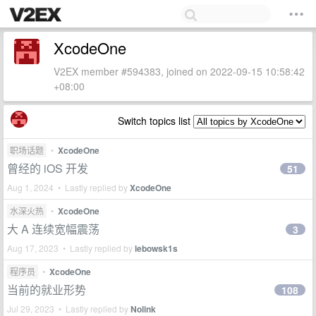
XcodeOne
V2EX member #594383, joined on 2022-09-15 10:58:42
+08:00
Switch topics list
职场话题
•
XcodeOne
曾经的 iOS 开发
51
Aug 1, 2024 • Lastly replied by
XcodeOne
水深火热
•
XcodeOne
大 A 连续宽幅震荡
3
Aug 17, 2023 • Lastly replied by
lebowsk1s
程序员
•
XcodeOne
当前的就业形势
108
Jul 29, 2023 • Lastly replied by
Nolink