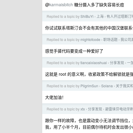
@
karmaisbitch
糖分摄入多了缺失容易长痘
Replied to a topic by
ShiBuYi
上海
有人开过塔斯汀
›
›
你试试联系塔斯汀会不会有其他的中国汉堡联系
Replied to a topic by
mightofcode
职场话题
我公司
›
›
感觉手搓代码要变成一种爱好了
Replied to a topic by
tiancaixiaoshuai
分享发现
一
›
›
这就是 root 的意义啊，收紧政策不给解锁就是
Replied to a topic by
PilgrimSun
Solana
关于我买和
›
›
大佬加油！
Replied to a topic by
xtx
分享发现
避雷徕芬电动牙
›
›
跟你一样的故障，也是震动变小无法调节挡位，然
我，用了小半个月，目前偶尔待机时会发出很小