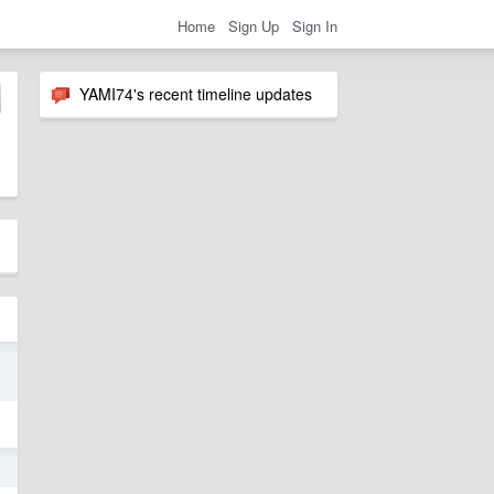
Home
Sign Up
Sign In
YAMI74's recent timeline updates
8
8