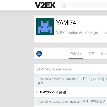
YAMI74
V2EX member #414948, joined on
YAMI74
提问
技术
YAMI74's recent replies
Replied to a topic by
l534891619
推广
[压力测试] C
›
›
会员
FRE-f29bbc8e 感谢
Replied to a topic by
wangyuescr
生活
可能是错觉
›
›