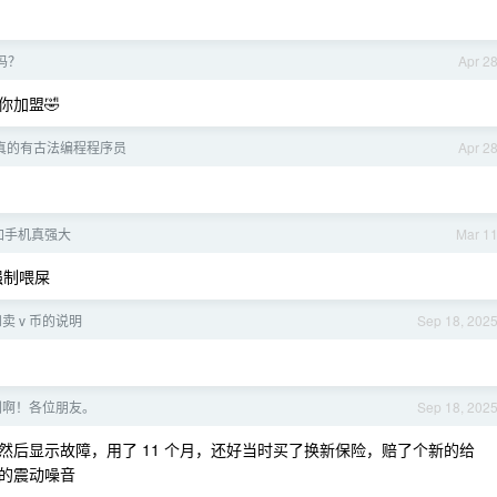
吗？
Apr 2
你加盟🤣
真的有古法编程程序员
Apr 2
加手机真强大
Mar 1
强制喂屎
卖 v 币的说明
Sep 18, 202
刷啊！各位朋友。
Sep 18, 202
后显示故障，用了 11 个月，还好当时买了换新保险，赔了个新的给
的震动噪音