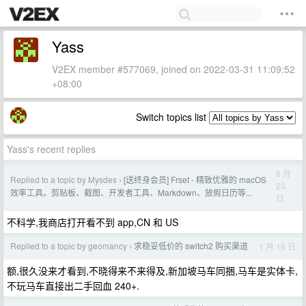
Yass
V2EX member #577069, joined on 2022-03-31 11:09:52
+08:00
Switch topics list
Yass's recent replies
6 月
Replied to a topic by Mysdes
[送终身会员] Frset - 精致优雅的 macOS
›
23
效率工具。剪贴板、截图、开发者工具、Markdown、放假日历等...
日
不科学,我商店打开看不到 app,CN 和 US
Replied to a topic by geomancy
求稳妥低价的 switch2 购买渠道
1 月 16 日
›
额,很久没来才看到,不晓得来不来得及,新加坡马车同捆,马车是实体卡,
不玩马车直接出二手回血 240+.