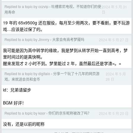
Replied to a topic by cczvip
吐槽索尼电视，不知道你们的使
2024 年 5 月 31
›
日
用寿命
19 年的 65x9500g 还在服役，每月至少用两次，要不看剧，要不玩游
戏…应该是过保了的。
Replied to a topic by Jinnrry
大家会有高考梦魇吗
2024 年 5 月 27 日
›
我可能是因为高中转学的缘故，我是梦到从转学开始一直到高考，梦
里时间过的是真快啊。
醒来发现才 2 小时不到。梦里能过 2 年，虽然最后还是学渣=。=
Replied to a topic by digitalo
分享一个玩了十几年的网页游
2024 年 5 月
›
26 日
戏，来就送会员和金币
id：兄弟请留步
BGM 好评！
Replied to a topic by koor
你们的京东昵称被改了吗？
2024 年 5 月 20 日
›
没有，还是以前的昵称