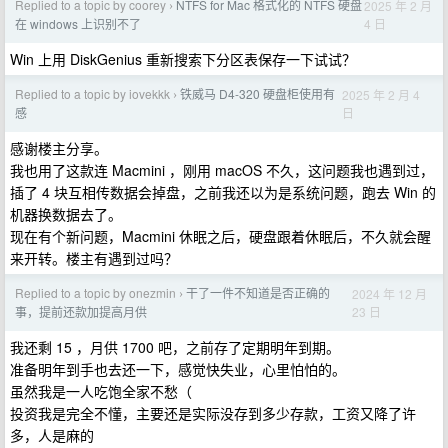
Replied to a topic by coorey
NTFS for Mac 格式化的 NTFS 硬盘
2025 年 2 月
›
4 日
在 windows 上识别不了
Win 上用 DiskGenius 重新搜索下分区表保存一下试试？
Replied to a topic by iovekkk
铁威马 D4-320 硬盘柜使用有
2025 年 2 月 4
›
日
感
感谢楼主分享。
我也用了这款连 Macmini ，刚用 macOS 不久，这问题我也遇到过，
插了 4 块互相传数据会掉盘，之前我还以为是系统问题，跑去 Win 的
机器换数据去了。
现在有个新问题，Macmini 休眠之后，硬盘跟着休眠后，不久就会醒
来开转。楼主有遇到过吗？
Replied to a topic by onezmin
干了一件不知道是否正确的
2024 年 12 月
›
23 日
事，提前还款加提高月供
我还剩 15 ，月供 1700 吧，之前存了定期明年到期。
准备明年到手也去还一下，感觉快失业，心里怕怕的。
虽然我是一人吃饱全家不愁（
投资我是完全不懂，主要还是实际没存到多少存款，工资又降了许
多，人是麻的