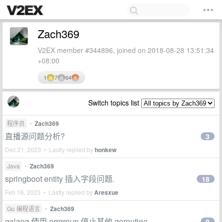
Zach369
V2EX member #344896, joined on 2018-08-28 13:51:34
+08:00
1
7
64
Switch topics list
程序员
•
Zach369
直播源问题分析?
3
Dec 21, 2023 • Lastly replied by
honkew
Java
•
Zach369
springboot entity 插入字段问题.
18
Feb 16, 2023 • Lastly replied by
Aresxue
Go 编程语言
•
Zach369
golang 使用 errgroup 停止其他 goroutine
9