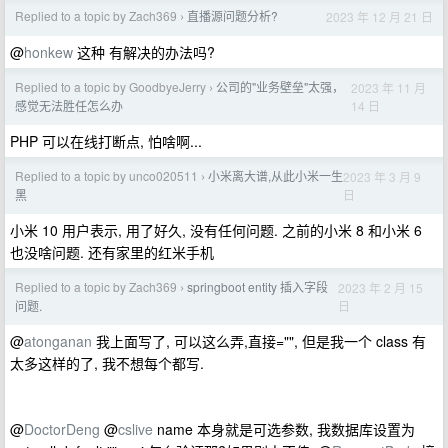
Replied to a topic by Zach369
直播源问题分析?
2023 年 12 月 21 日
›
@
honkew
这种 有解决的办法吗?
Replied to a topic by GoodbyeJerry
公司的"业务壁垒"太强，
2023 年 11 月
›
14 日
感觉无法胜任怎么办
PHP 可以在线打断点, 怕啥啊...
Replied to a topic by unco020511
小米离大谱,从此小米一生
2023 年 3 月 9
›
日
黑
小米 10 用户表示, 用了好久, 没有任何问题. 之前的小米 8 和小米 6
也没啥问题. 还有家里的红米手机
Replied to a topic by Zach369
springboot entity 插入字段
2023 年 2 月 15
›
日
问题.
@
atonganan
我上面写了, 可以这么弄,直接="", 但是我一个 class 有
太多这样的了, 我不想每个都写.
@
DoctorDeng
@
cslive
name 本身就是可选参数, 我数据库设置为