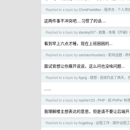
Replied to a topic by
ChrisFreeMan
程序员
个人项
›
›
这两件事不冲突吧....习惯了的话....
Replied to a topic by
starsky007
剧集
有看《开端》
›
›
看到早上六点才睡，现在上班困困的...
Replied to a topic by
carolannhuotariz
职场话题
师
›
›
面试官想让你展开说说，这么问也没啥问题...
Replied to a topic by
fiypig
随想
连续约会了两天，
›
›
......
Replied to a topic by
rophie123
PHP
招 PHPer 有
›
›
我理解楼主想表达的意思，但是请不要让后端开发
Replied to a topic by
hugebug
远程工作
国外远程工
›
›