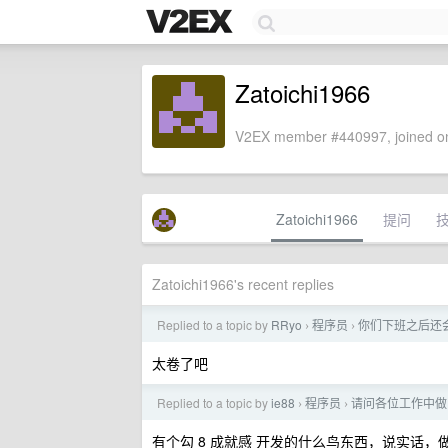
Zatoichi1966
V2EX member #440997, joined on
Zatoichi1966
提问
Zatoichi1966's recent replies
Replied to a topic by
RRyo
程序员
你们下班之后还
›
›
太卷了吧
Replied to a topic by
ie88
程序员
请问各位工作中做
›
›
有个勾 8 成就感 开发的什么鸟东西，说实话