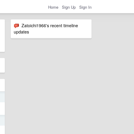
Home
Sign Up
Sign In
Zatoichi1966's recent timeline
updates
2
2