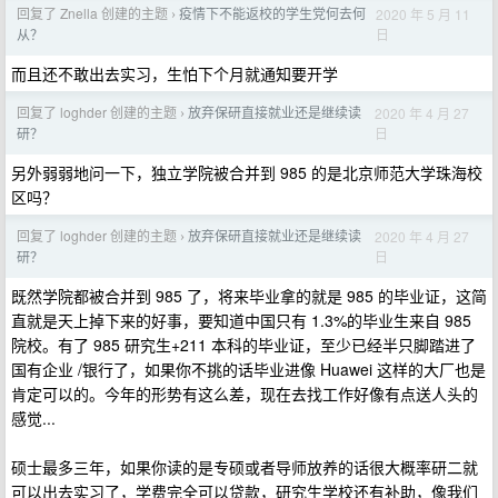
回复了 Znella 创建的主题
疫情下不能返校的学生党何去何
2020 年 5 月 11
›
日
从？
而且还不敢出去实习，生怕下个月就通知要开学
回复了 loghder 创建的主题
放弃保研直接就业还是继续读
2020 年 4 月 27
›
日
研？
另外弱弱地问一下，独立学院被合并到 985 的是北京师范大学珠海校
区吗？
回复了 loghder 创建的主题
放弃保研直接就业还是继续读
2020 年 4 月 27
›
日
研？
既然学院都被合并到 985 了，将来毕业拿的就是 985 的毕业证，这简
直就是天上掉下来的好事，要知道中国只有 1.3%的毕业生来自 985
院校。有了 985 研究生+211 本科的毕业证，至少已经半只脚踏进了
国有企业 /银行了，如果你不挑的话毕业进像 Huawei 这样的大厂也是
肯定可以的。今年的形势有这么差，现在去找工作好像有点送人头的
感觉...
硕士最多三年，如果你读的是专硕或者导师放养的话很大概率研二就
可以出去实习了，学费完全可以贷款，研究生学校还有补助，像我们