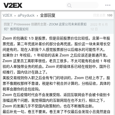
V2EX
aPsyduck
全部回复
回复总数
100
›
›
回复了 Prideeeeee 创建的主题
ZOOM 这家公司未来前景如
2022 年 6 月
›
12 日
何？推荐程度如何
Zoom 的包确实 1/3 是股票，但是目前股票价位比较低，且第一年股
票兜底，第二年兜底补差价的部分会再兜底，股价这一块未来增长空
间是有的，现在入职我个人感觉股票部分以后缩水的可能性不大。
如果你 21 年校招，1 年经验的话来 Zoom 之后应该还是普通开发。
Zoom 这里员工离职率很低，老员工很多，不太可能有机会给 1 年经
验的人单独带业务的机会。Zoom 的职级体系已经在规划中，国外已
经推行，国内估计在路上了。
美股交易规则你入职之后会有专门的培训的，Zoom 已经上市了，股
票不像期权那样不靠谱，税是和个税合并计算的，分档征收，具体的
税率会跟你的总包挂钩。
Zoom 在后疫情时代会不会发展受阻、返回互联网会不会被卡级别卡
涨幅这两个问题，我觉得国内的互联网现在也不太行，相比之下，
Zoom 的发展几乎不受国内政策制约，也在不断推陈出新。
最后补充一句，卷王不要来。卷王来了不仅最后会发现小丑竟然是自