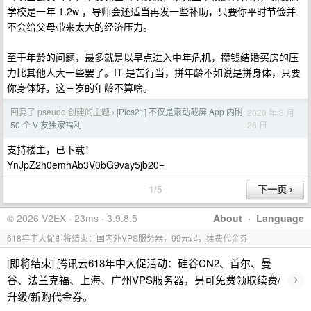
学校是一年 1.2w ，导师会还适当再发一些补助，只要你平时节俭并
不会给父母带来太大的经济压力。
至于年龄的问题，最多就是以早点进入中年危机，攒钱结婚买房的压
力比其他人大一些罢了。IT 是苦行当，拼年龄不如说是拼身体，只要
你身体好，这三岁的年龄不算啥。
回复了 pseudo 创建的主题
[Pics21] 不仅是滚动截屏 App 内附
2020 年 3 月
›
26 日
50 个 V 友独家福利
支持楼主，已下载！
YnJpZ2h0emhAb3V0bG9vay5jb20=
1/5
© 2026 V2EX · 23ms · 3.9.8.5
About
·
Language
618年中大促即将结束：国内外VPS服务器，99元起，续费代金券
[即将结束] 腾讯云618年中大促活动：硅谷CN2、首尔、曼
›
谷、法兰克福、上海、广州VPS服务器，另可免费领取续费/
升级/新购代金券。