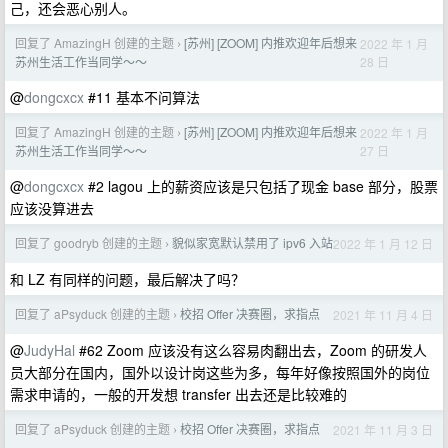
己，还会恶心别人。
回复了 AmazingH 创建的主题
[苏州] [ZOOM] 内推欢迎年后想来
2022 年 1 月
›
28 日
苏州生活工作当同学～～
@
dongcxcx
#11 基本不问算法
回复了 AmazingH 创建的主题
[苏州] [ZOOM] 内推欢迎年后想来
2022 年 1 月
›
27 日
苏州生活工作当同学～～
@
dongcxcx
#2 lagou 上的薪资应该是只包括了现金 base 部分，股票
应该没算进去
回复了 goodryb 创建的主题
貌似家宽默认禁用了 ipv6 入站
2022 年 1 月 12 日
›
和 LZ 有同样的问题，最后解决了吗？
回复了 aPsyduck 创建的主题
校招 Offer 决赛圈，求指点
2021 年 11 月 4 日
›
@
JudyHal
#62 Zoom 应该没有这么容易肉翻出去，Zoom 的研发人
员大部分在国内，国外以设计岗这些为多，每年好像按照国外的岗位
需求申请的，一般的开发想 transfer 出去还是比较难的
回复了 aPsyduck 创建的主题
校招 Offer 决赛圈，求指点
2021 年 11 月 3 日
›