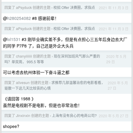
回复了 aPsyduck 创建的主题
校招 Offer 决赛圈，求指点
2021 年 11 月 3 日
›
@
h280254082
#8 感谢前辈！
回复了 aPsyduck 创建的主题
校招 Offer 决赛圈，求指点
2021 年 11 月 3 日
›
@
lxl1531
#3 刚毕业确实差不多，但是有点担心三五年后身边去大厂
的同学 P7P8 了，自己还是外企大头兵
回复了 chanyiiiiiii 创建的主题
现在深圳加班风气那么严重的
2020 年 5 月
›
29 日
吗？单双周， 995.5 等等
可以考虑去杭州体验一下奋斗逼之都
回复了 alivesun 创建的主题
求推荐几部温馨治愈的电影看看，
2020 年 5 月
›
27 日
驱散一下这几天比较丧的心情
《请回答 1988 》
虽然是电视剧不是电影，但是也非常治愈！
回复了 Jinxinxin 创建的主题
上海有没有良心的电商公司?
2020 年 5 月 27 日
›
shopee?