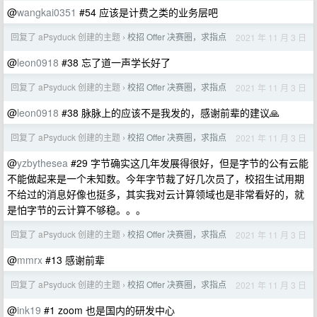
@
wangkai0351
#54 应该是计费之类的业务层吧
回复了 aPsyduck 创建的主题
校招 Offer 决赛圈，求指点
2021 年 11 月 3 日
›
@
leon0918
#38 忘了道一声学长好了
回复了 aPsyduck 创建的主题
校招 Offer 决赛圈，求指点
2021 年 11 月 3 日
›
@
leon0918
#38 脉脉上的应该不是我发的，感谢前辈的建议🙏
回复了 aPsyduck 创建的主题
校招 Offer 决赛圈，求指点
2021 年 11 月 3 日
›
@
yzbythesea
#29 字节确实这几年发展得很好，但是字节的公有云能
不能做起来是一个未知数。今年字节裁了好几次员了，校招生试用期
不给过的消息好像也挺多，其实我对云计算领域也是非常看好的，就
是怕字节的云计算不够稳。。。
回复了 aPsyduck 创建的主题
校招 Offer 决赛圈，求指点
2021 年 11 月 3 日
›
@
mmrx
#13 感谢前辈
回复了 aPsyduck 创建的主题
校招 Offer 决赛圈，求指点
2021 年 11 月 3 日
›
@
ink19
#1 zoom 也是国内的研发中心