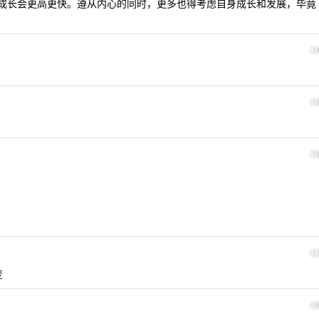
05 下成长会更高更快。遵从内心的同时，更多也得考虑自身成长和发展，毕竟
1
1
1
1
变
1