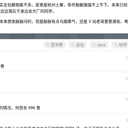
实总包都相差不多。家里是杭州土著，条件勉勉强强不上不下。本来已经
薪资远远落后于身边去大厂的同学。
本来想发脉脉问的，但是脉脉有点乌烟瘴气，还是 V 站老哥更靠谱些，
签字费
总包
Java
哈啰
网卷
的情况，何苦去 996 卷