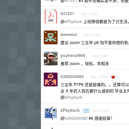
@
lxl1531
#3 刚毕业确实差不多，但是
lxl1531
Nov 3, 2021
@
aPsyduck
上班挣钱都是为了讨生活，99
leeemon
Nov 3, 2021
建议 zoom 三五年 p8 怕不是你想的
pozhenzi998
Nov 3, 2021
推荐 zoom ，轻松，年假多
h280254082
1
Nov 3, 2021
三五年 P7P8 还是挺难的。。还算可
业 X 年的人现在都什么级别的 毕业五年
@
aPsyduck
aPsyduck
Nov 3, 2021
OP
@
h280254082
#8 感谢前辈！