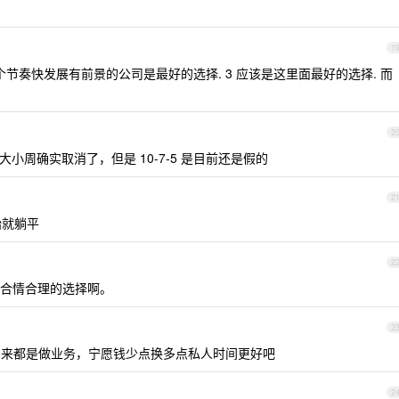
1
个节奏快发展有前景的公司是最好的选择. 3 应该是这里面最好的选择. 而
2
大小周确实取消了，但是 10-7-5 是目前还是假的
2
始就躺平
2
合情合理的选择啊。
2
家出来都是做业务，宁愿钱少点换多点私人时间更好吧
2