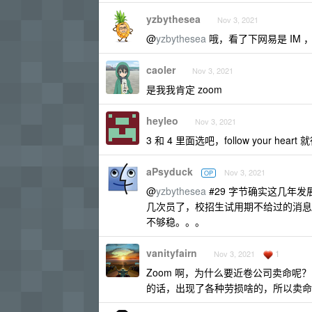
yzbythesea
Nov 3, 2021
@
yzbythesea
哦，看了下网易是 IM
caoler
Nov 3, 2021
是我我肯定 zoom
heyleo
Nov 3, 2021
3 和 4 里面选吧，follow your h
aPsyduck
Nov 3, 2021
OP
@
yzbythesea
#29 字节确实这几年
几次员了，校招生试用期不给过的消息
不够稳。。。
vanityfairn
1
Nov 3, 2021
Zoom 啊，为什么要近卷公司卖命
的话，出现了各种劳损啥的，所以卖命