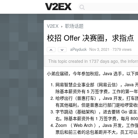
V2EX
职场话题
›
校招 Offer 决赛圈，求指点
aPsyduck
·
Nov 3, 2021
· 7379 views
This topic created in 1737 days ago, the inf
小弟应届硕，今年参加秋招，Java 选手，以下
网易智慧企业事业部（网易云信），Java 开
除基本薪资外有 5 万签字费，工作的第一年每
哈啰出行（普惠打车），Java 开发，打车
有其他福利，但是普惠出行部门是哈啰营收
字节跳动（基础架构），进去要转 Go 语言
右。除基本薪资外有 1 万签字费，每月 80
Zoom （ Web Arch ），Java 开发
票后和前三者的总包差距并不大，员工可以 