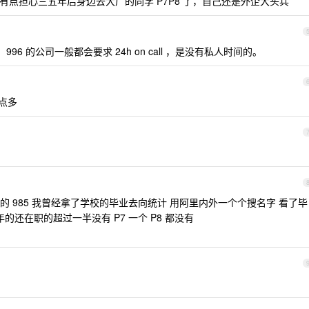
有点担心三五年后身边去大厂的同学 P7P8 了，自己还是外企大头兵
6 的公司一般都会要求 24h on call ，是没有私人时间的。
有点多
以的 985 我曾经拿了学校的毕业去向统计 用阿里内外一个个搜名字 看了毕
的还在职的超过一半没有 P7 一个 P8 都没有