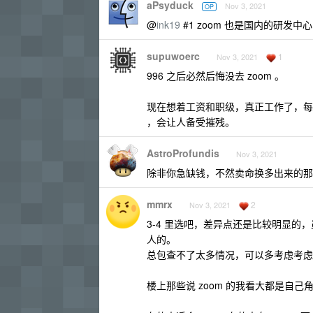
aPsyduck
Nov 3, 2021
OP
@
ink19
#1 zoom 也是国内的研发中心
supuwoerc
1
Nov 3, 2021
996 之后必然后悔没去 zoom 。
现在想着工资和职级，真正工作了，每
，会让人备受摧残。
AstroProfundis
Nov 3, 2021
除非你急缺钱，不然卖命换多出来的那
mmrx
2
Nov 3, 2021
3-4 里选吧，差异点还是比较明显
人的。
总包查不了太多情况，可以多考虑考虑
楼上那些说 zoom 的我看大都是自己