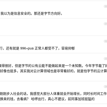
3
 ，我以为是信息安全的。那还是字节方向好。
3
3
eart 就行，还有就是 996+pua 正常人都受不了，容易抑郁
3
发展得很好，但是字节的公有云能不能做起来是一个未知数。今年字节裁了
好像也挺多，其实我对云计算领域也是非常看好的，就是怕字节的云计算
3
呢？刚刚步入社会的话，我感觉大部分人体重就会开始增长，同时长时间工作
换来的钱，去看病？ 哈啰出行，真心不建议，前同事加班挺猛的