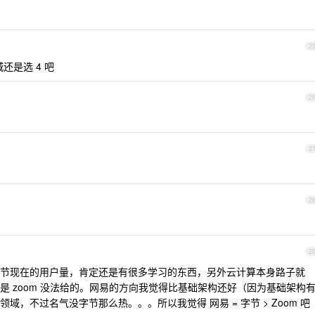
2
城还是选 4 吧
2
2
2
2
节现在的用户量，肯定还是有很多学习的东西，另外云计算本身路子就
 zoom 没法给的。网易的方向我觉得比基础架构还好（因为基础架构
，不过名气没字节那么热。。。所以我觉得 网易 = 字节 > Zoom 吧