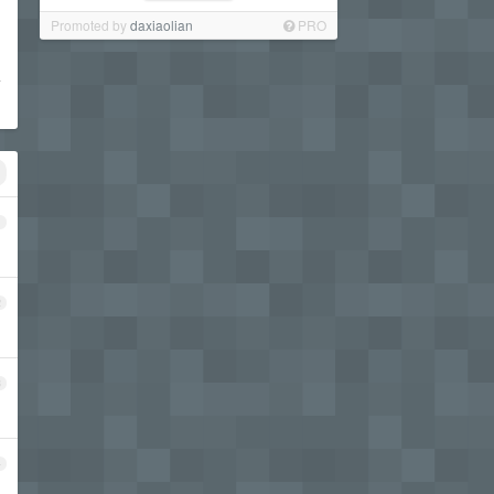
Promoted by
daxiaolian
PRO
希
1
2
3
4