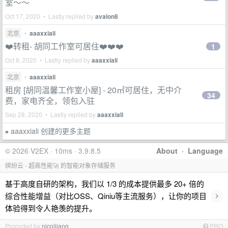
室～～
Oct 17, 2020 • Lastly replied by
avalon8
北京
•
aaaxxiali
❤️转租- 胡同工作室可居住❤️❤️❤️
1
Oct 8, 2020 • Lastly replied by
aaaxxiali
北京
•
aaaxxiali
租房 [胡同温馨工作室小屋] - 20㎡可居住，无中介
34
费，家电齐全，领包入驻
Sep 28, 2020 • Lastly replied by
aaaxxiali
aaaxxiali 创建的更多主题
»
© 2026 V2EX · 10ms · 3.9.8.5
About
·
Language
缤纷云 - 超高性能🚀 的智能对象存储服务
基于高度自研的架构，我们以 1/3 的成本提供最多 20+ 倍的
›
综合性能增益（对比OSS、Qiniu等主流服务），让你的项目
体验得到令人艳羡的提升。
Promoted by
nicoljiang
PRO