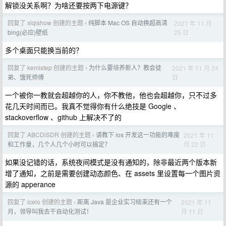
解锁没关系啊？为啥还要按两下电源键？
回复了 xiqishow 创建的主题
纯脚本 Mac OS 自动换超高清
2021 年 11 月
›
25 日
bing(必应)壁纸
多个桌面只能换当前的？
回复了 kemistep 创建的主题
为什么要培养新人？教会徒
2021 年 11 月 24
›
日
弟、饿死师傅
一个被你一教就会超越你的人，你不教他，他也会超越你，只不过多
花几天时间而已。我真不觉得你有什么绝技是 Google 、
stackoverflow 、github 上解决不了的
回复了 ABCDiSDR 创建的主题
请教下 ios 开发这一功能的难度
2021 年 11
›
月 22 日
和工作量，几个人几个小时可以搞定？
如果没记错的话，系统夜间模式是没有通知的，除非最近两个版本新
增了通知，之前是需要创建动态颜色、在 assets 里设置每一个图片资
源的 apperance
回复了 icelo 创建的主题
距离 Java 是企业实习结束还有一个
2021 年 11
›
月 11 日
月，领导叫我去干自动化测试！