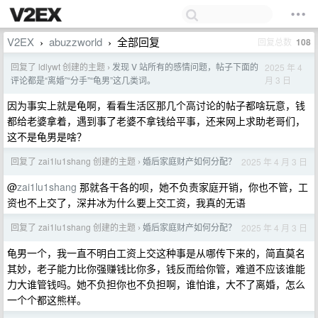
V2EX
abuzzworld
全部回复
回复总数
108
›
›
回复了 ldlywt 创建的主题
发现 V 站所有的感情问题，帖子下面的
2025 年 4
›
月 3 日
评论都是“离婚”“分手”“龟男”这几类词。
因为事实上就是龟啊，看看生活区那几个高讨论的帖子都啥玩意，钱
都给老婆拿着，遇到事了老婆不拿钱给平事，还来网上求助老哥们，
这不是龟男是啥？
回复了 zai1lu1shang 创建的主题
婚后家庭财产如何分配？
2025 年 4 月 3 日
›
@
zai1lu1shang
那就各干各的呗，她不负责家庭开销，你也不管，工
资也不上交了，深井冰为什么要上交工资，我真的无语
回复了 zai1lu1shang 创建的主题
婚后家庭财产如何分配？
2025 年 4 月 3 日
›
龟男一个，我一直不明白工资上交这种事是从哪传下来的，简直莫名
其妙，老子能力比你强赚钱比你多，钱反而给你管，难道不应该谁能
力大谁管钱吗。她不负担你也不负担啊，谁怕谁，大不了离婚，怎么
一个个都这熊样。