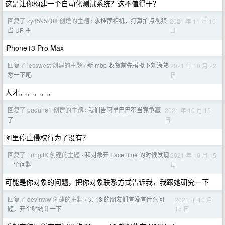
这是让你构建一个自动化测试系统？这不值得干？
回复了 zy8595208 创建的主题
求推荐相机，打算拍点视频
2021 年 11 月 10
›
日
当 UP 主
iPhone13 Pro Max
回复了 lesswest 创建的主题
新 mbp 收货前先模拟下刘海熟
2021 年 10 月 22
›
日
悉一下吧
人才。。。。。
回复了 puduhe1 创建的主题
我们告阿里巴巴不当竞争赢
2021 年 10 月 15
›
日
了
阿里停止侵权行为了没有？
回复了 FringJX 创建的主题
和对象开 FaceTime 的时候发现
2021 年 10 月 15
›
日
一个问题
可能是你对象的问题，把你对象联系方式告诉我，我跟她研究一下
回复了 devinww 创建的主题
买 13 的朋友们有没有什么问
2021 年 10 月
›
15 日
题，开个贴统计一下