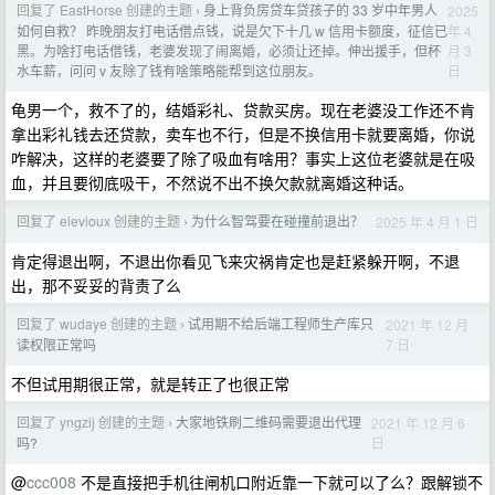
回复了 EastHorse 创建的主题
身上背负房贷车贷孩子的 33 岁中年男人
2025
›
年 4
如何自救？ 昨晚朋友打电话借点钱，说是欠下十几 w 信用卡额度，征信已
月 3
黑。为啥打电话借钱，老婆发现了闹离婚，必须让还掉。伸出援手，但杯
日
水车薪，问问 v 友除了钱有啥策略能帮到这位朋友。
龟男一个，救不了的，结婚彩礼、贷款买房。现在老婆没工作还不肯
拿出彩礼钱去还贷款，卖车也不行，但是不换信用卡就要离婚，你说
咋解决，这样的老婆要了除了吸血有啥用？事实上这位老婆就是在吸
血，并且要彻底吸干，不然说不出不换欠款就离婚这种话。
回复了 elevioux 创建的主题
为什么智驾要在碰撞前退出？
2025 年 4 月 1 日
›
肯定得退出啊，不退出你看见飞来灾祸肯定也是赶紧躲开啊，不退
出，那不妥妥的背责了么
回复了 wudaye 创建的主题
试用期不给后端工程师生产库只
2021 年 12 月
›
7 日
读权限正常吗
不但试用期很正常，就是转正了也很正常
回复了 yngzij 创建的主题
大家地铁刷二维码需要退出代理
2021 年 12 月 6
›
日
吗?
@
ccc008
不是直接把手机往闸机口附近靠一下就可以了么？跟解锁不