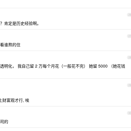
2
？肯定是历史经验啊。
2
看谁熬的住
2
化， 我自己留 2 万每个月花（一般花不完） 她留 5000 （她花钱
2
财富观才行, 唉
3
司的