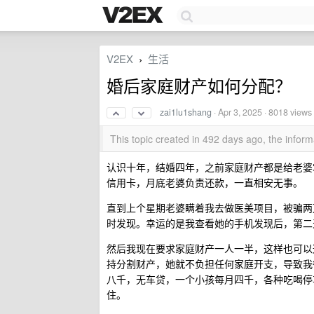
V2EX
生活
›
婚后家庭财产如何分配？
zai1lu1shang
·
Apr 3, 2025
· 8018 views
This topic created in 492 days ago, the info
认识十年，结婚四年，之前家庭财产都是给老婆
信用卡，月底老婆负责还款，一直相安无事。
直到上个星期老婆瞒着我去做医美项目，被骗两
时发现。幸运的是我查看她的手机发现后，第二
然后我现在要求家庭财产一人一半，这样也可以
持分割财产，她就不负担任何家庭开支，导致我
八千，无车贷，一个小孩每月四千，各种吃喝停车
住。