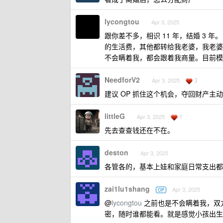
lycongtou
Apr 3, 2025
跟你差不多，相识 11 年，结婚 3
的生活费，其他都转给我老婆，我老婆
不会瞒着我，都会跟着我商量。目前模
NeedforV2
3
Apr 3, 2025
建议 OP 抓住这个机会，夺回财产主
littleG
1
Apr 3, 2025
先去查查钱还在不在。
deston
Apr 3, 2025
各管各的，基本上娃和家庭日常支出都
zai1lu1shang
Apr 3, 2025
OP
@
lycongtou
之前也是不会瞒着我，双
密，随时谁都能看。就是感觉小孩出生