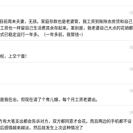
1
 年。目前周末夫妻，无孩。家庭存款也是老婆管，我工资到账除去房贷和自己
工资也一样留自己生活费其余存起来。差别是，我老婆自己大点的花销都
式已稳定运行一年多。（一年多前，我管钱~）
1
动权，上交个蛋！
1
1
是我在出，但现在请了个育儿嫂，每个月工资老婆出。
1
方有大笔支出都会告诉对方，双方都同意才会花。而且两边的手机都不设
后感情越来越淡，然后就发生上次这种情况了