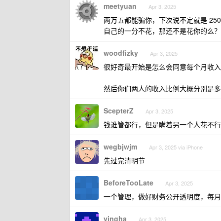
meetyuan
Apr 3, 2025
两万五都能骗你，下次说不定就是 25
自己的一分不花，那还不是花你的么？
woodfizky
Apr 3, 2025
很好奇最开始是怎么会同意每个月收入
然后你们两人的收入比例大概分别是多
ScepterZ
Apr 3, 2025
钱谁管都行，但是瞒着另一个人花不行
wegbjwjm
Apr 3, 2025 via iPhone
先过完清明节
BeforeTooLate
Apr 3, 2025
一个管理，做好财务公开透明度，每月
yingha
Apr 3, 2025