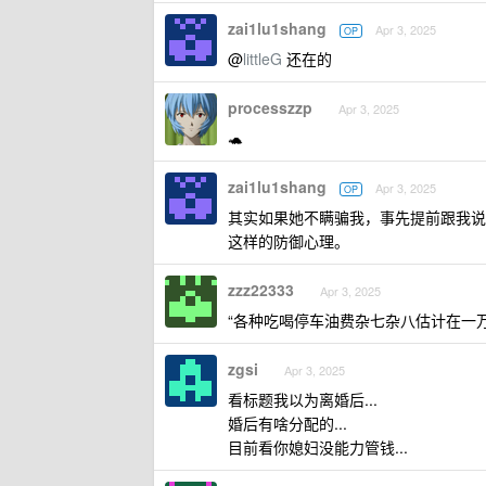
zai1lu1shang
Apr 3, 2025
OP
@
littleG
还在的
processzzp
Apr 3, 2025
🐢
zai1lu1shang
Apr 3, 2025
OP
其实如果她不瞒骗我，事先提前跟我说
这样的防御心理。
zzz22333
Apr 3, 2025
“各种吃喝停车油费杂七杂八估计在一万
zgsi
Apr 3, 2025
看标题我以为离婚后...
婚后有啥分配的...
目前看你媳妇没能力管钱...