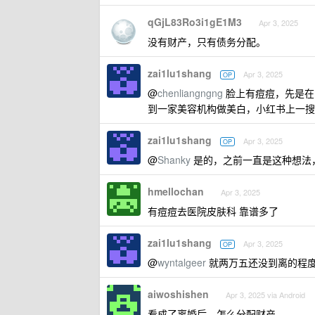
qGjL83Ro3i1gE1M3
Apr 3, 2025
没有财产，只有债务分配。
zai1lu1shang
Apr 3, 2025
OP
@
chenliangngng
脸上有痘痘，先是在
到一家美容机构做美白，小红书上一搜
zai1lu1shang
Apr 3, 2025
OP
@
Shanky
是的，之前一直是这种想法
hmellochan
Apr 3, 2025
有痘痘去医院皮肤科 靠谱多了
zai1lu1shang
Apr 3, 2025
OP
@
wyntalgeer
就两万五还没到离的程
aiwoshishen
Apr 3, 2025 via Android
看成了离婚后，怎么分配财产