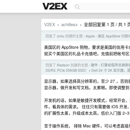
V2EX
achillesx
全部回复第 1 页 / 共 1 
›
›
回复了
zmlu
创建的主题
Apple
美区 AppStore 付
›
›
美国区的 AppStore 购物，要求是美国的信用
就买个美国区的礼品卡充值吧，充值前把帐号区
回复了
Radeon
创建的主题
硬件
打算给程序员换新的开
›
›
DDR3, PCIe 256GB SSD）+ Dell 24 寸 2
显示器，如果选择高分辨率的，至少 27 ，否则就 23~2
显示器，做开发和写文档，太累眼。即使调整到 HiD
开发机的话，如果是敏捷开发模式，经常开会，或
件，看具体的需求。 往往只有需要做 iOS 开发
的扩展性太差，升级成本太高，低价入门版 2~3
至于操作系统， 排除 Mac 硬件，可以考虑直接用 Ub