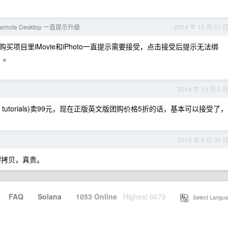
 Remote Desktop 一直提示升級
2014 年 10 月 21 
项目里iMovie和iPhoto一直提示需要接受，点击接受后提示无法绑
。。
2014 年 10 月 2 
y tutorials)卖99元，现在正版英文版团购价格5折的话，基本可以接受了，
2014 年 9 月 30 
f拷贝，真贵。
·
FAQ
·
Solana
·
1053 Online
Highest 6679
·
Select Langua