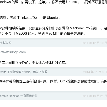
dows 的理由。再说了，这年头，你不会用 Ubuntu ，出门都不好意思
，考虑 Thinkpad/Dell ，装 Ubuntu 。
种期望的结果，只建立在分给他们高配置的 Macbook Pro 前提下。
望的；不会用 MacOS 的人，见到 Mac Mini 的心情是奔溃的。
t，有试过吗
2014 年 12 月 19 
://www.subgit.com
和svn仓库之间相互操作的，不太适合整体迁移仓库。
yosemite 下感觉动画不流畅，用着不舒服
2014 年 11 月 3 
etina屏幕的机器上没有任何问题。 同样，Ctrl+滚轮的屏幕缩放功能，有
 Remote Desktop 一直提示升級
2014 年 10 月 21 