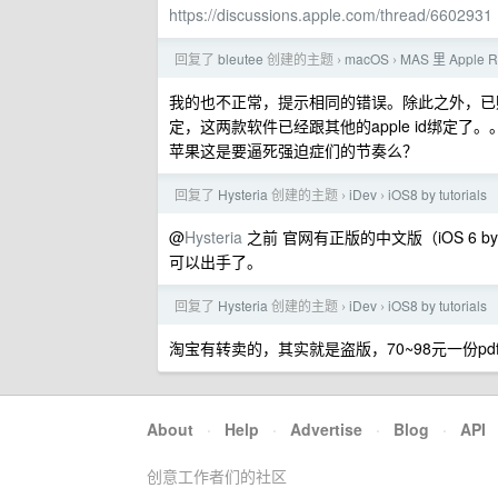
https://discussions.apple.com/thread/6602931
回复了
bleutee
创建的主题
macOS
MAS 里 Apple
›
›
我的也不正常，提示相同的错误。除此之外，已购买
定，这两款软件已经跟其他的apple id绑定了。
苹果这是要逼死强迫症们的节奏么？
回复了
Hysteria
创建的主题
iDev
iOS8 by tutorials
›
›
@
Hysteria
之前 官网有正版的中文版（iOS 6 b
可以出手了。
回复了
Hysteria
创建的主题
iDev
iOS8 by tutorials
›
›
淘宝有转卖的，其实就是盗版，70~98元一份pd
About
·
Help
·
Advertise
·
Blog
·
API
创意工作者们的社区