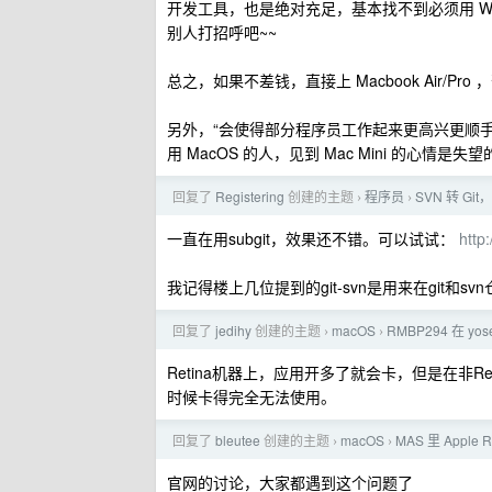
开发工具，也是绝对充足，基本找不到必须用 Win
别人打招呼吧~~
总之，如果不差钱，直接上 Macbook Air/Pro ，否则
另外，“会使得部分程序员工作起来更高兴更顺手”这
用 MacOS 的人，见到 Mac Mini 的心情是失
回复了
Registering
创建的主题
程序员
SVN 转 Gi
›
›
一直在用subgit，效果还不错。可以试试：
http
我记得楼上几位提到的git-svn是用来在git
回复了
jedihy
创建的主题
macOS
RMBP294 在 
›
›
Retina机器上，应用开多了就会卡，但是在非R
时候卡得完全无法使用。
回复了
bleutee
创建的主题
macOS
MAS 里 Apple
›
›
官网的讨论，大家都遇到这个问题了