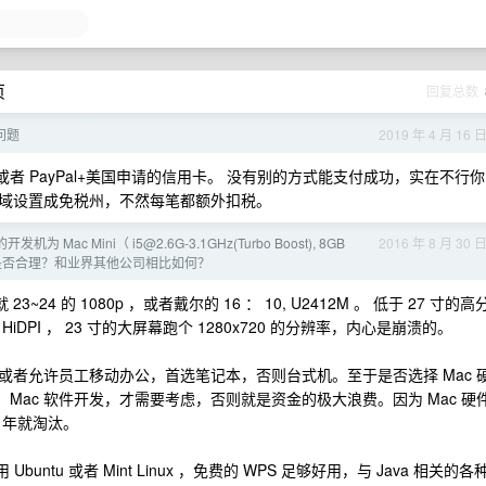
页
回复总数
款问题
2019 年 4 月 16 
卡或者 PayPal+美国申请的信用卡。 没有别的方式能支付成功，实在不行你
域设置成免税州，不然每笔都额外扣税。
发机为 Mac Mini（
i5@2.6G-3.1GHz
(Turbo Boost), 8GB
2016 年 8 月 30 
K 显示器，是否合理？和业界其他公司相比如何？
4 的 1080p ，或者戴尔的 16 ： 10, U2412M 。 低于 27 寸的高
PI ， 23 寸的大屏幕跑个 1280x720 的分辨率，内心是崩溃的。
者允许员工移动办公，首选笔记本，否则台式机。至于是否选择 Mac 
、 Mac 软件开发，才需要考虑，否则就是资金的极大浪费。因为 Mac 硬
 年就淘汰。
untu 或者 Mint Linux ，免费的 WPS 足够好用，与 Java 相关的各