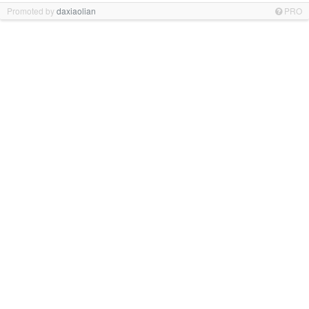
Promoted by
daxiaolian
PRO