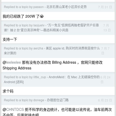
Replied to a topic by passon
北京石景山某老小区房价走势
7 月 31 日
›
我的已经跌了 200W 了😭
Replied to a topic by laojuelv
“万一免五”低佣低两融老倔驴开户巨靠
7 月
›
13 日
谱！抽 2 台“夏日清凉神奇”—酷态科精美小风扇
支持一下
Replied to a topic by aerzha
美区 apple id, 购买时的消费税是按什么
7 月 7
›
日
来计算的
@
leeleelee
那有没有办法修改 Billing Address ，官网只能修改
Shipping Address
Replied to a topic by little_cup
AndroMeld：在 Mac 上无缝操控你的
6 月 24
›
日
Android [送码]
求个码
Replied to a topic by donege
办理居住证门路
6 月 23 日
›
@
CHNTDCS
拒不科学的身边统计，也可能是以讹传讹，油车前两次
不中签，后面就排去吧