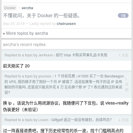
Docker
•
aerzha
不懂就问，关于 Docker 的一些疑惑。
15
Sep 20, 2019 • Lastly replied by
chairuosen
More topics by aerzha
»
aerzha's recent replies
Replied to a topic by JerAxxxx
招行 Visa 卡购买苹果礼品卡失败
1 天前
›
前天刚买了 20
Replied to a topic by youmoo
1 个月前花费 >¥1000 买了一台 Bandwagon
›
1
的 VPS, 搭的梯子用了刚好一个月 IP 被墙了. 话说如果等一阵子的话 IP 会有
天
解封的可能吗, 还是说只能另外花 8 刀 左右换个新 IP 了? 各位遇到过的来说
前
说?
换 ip ，话说为什么用闭源协议，我随便问了下豆包，说 vless+reality
伪装更好（未验证）
Replied to a topic by Loxon
Giffgaff 逃过一劫没有被封，后续咋办？
4 天前
›
过一阵直接退费吧，搜下历史经常性的杀一波，找个门槛稍高点的