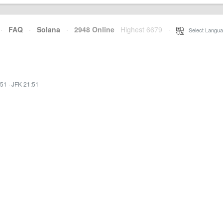
·
FAQ
·
Solana
·
2948 Online
Highest 6679
·
Select Langua
:51
·
JFK 21:51