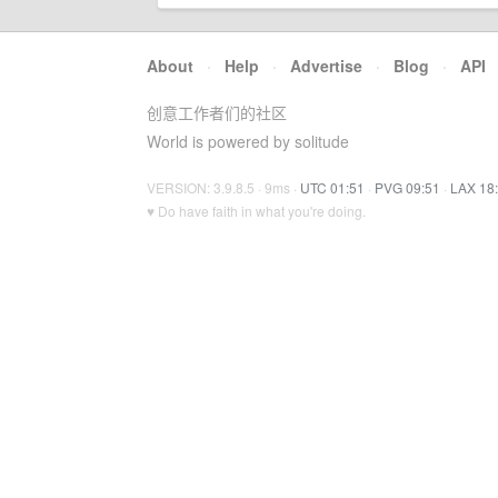
About
·
Help
·
Advertise
·
Blog
·
API
创意工作者们的社区
World is powered by solitude
VERSION: 3.9.8.5 · 9ms ·
UTC 01:51
·
PVG 09:51
·
LAX 18
♥ Do have faith in what you're doing.