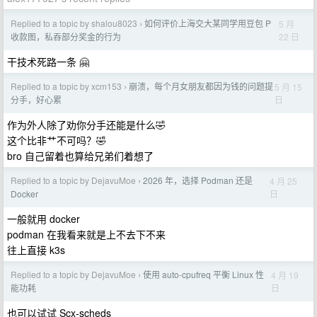
Replied to a topic by shalou8023
如何评价上海交大某同学用豆包 P
5 月
›
22 日
收款图，私吞部分奖金的行为
干技术死路一条 🤗
Replied to a topic by xcm153
崩溃，每个月女朋友都因为钱的问题提
5 月 15
›
日
分手，好心累
作为外人除了劝你分手还能是什么🤣
这个比非艹不可吗？🤣
bro 自己留着也算给兄弟们着想了
Replied to a topic by DejavuMoe
2026 年，选择 Podman 还是
4 月 25
›
日
Docker
一般就用 docker
podman 在我看来就是上不去下不来
往上直接 k3s
Replied to a topic by DejavuMoe
使用 auto-cpufreq 平衡 Linux 性
4 月 19
›
日
能功耗
也可以试试 Scx-scheds