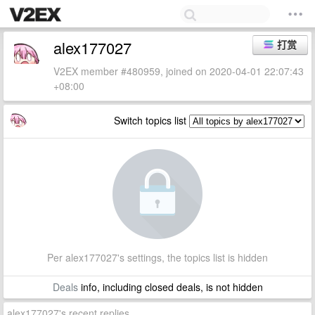
alex177027
打赏
V2EX member #480959, joined on 2020-04-01 22:07:43
+08:00
Switch topics list
Per alex177027's settings, the topics list is hidden
Deals
info, including closed deals, is not hidden
alex177027's recent replies