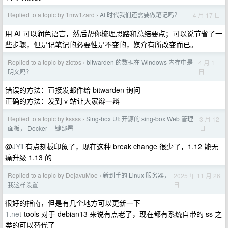
Replied to a topic by 1mw1zard
AI 时代我们还需要做笔记吗？
4 月 17 日
›
用 AI 可以润色语言，然后帮你梳理思路和总结要点；可以说节省了一
些步骤，但是记笔记的必要性是不变的，媒介有所改变而已。
Replied to a topic by zictos
bitwarden 的数据在 Windows 内存中是
4 月 1
›
日
明文吗？
错误的方法：直接发邮件给 bitwarden 询问
正确的方法：发到 v 站让大家辩一辩
Replied to a topic by kssss
Sing-box UI: 开源的 sing-box Web 管理
3 月 12
›
日
面板， Docker 一键部署
@
JYii
有点刻板印象了，现在这种 break change 很少了，1.12 能无
痛升级 1.13 的
Replied to a topic by DejavuMoe
新到手的 Linux 服务器，
2025 年 11 月 26
›
日
我这样设置
很好的指南，但是有几个地方可以更新一下
1.net
-tools 对于 debian13 来说有点老了，现在都有系统自带的 ss 之
类的可以替代了