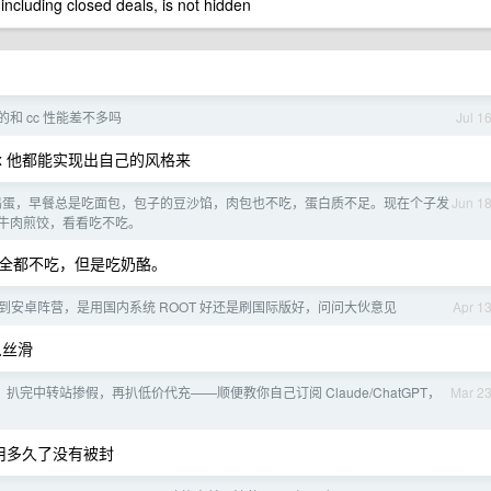
 including closed deals, is not hidden
 真的和 cc 性能差不多吗
Jul 1
dex 他都能实现出自己的风格来
吃鸡蛋，早餐总是吃面包，包子的豆沙馅，肉包也不吃，蛋白质不足。现在个子发
Jun 1
牛肉煎饺，看看吃不吃。
全都不吃，但是吃奶酪。
想转到安卓阵营，是用国内系统 ROOT 好还是刷国际版好，问问大伙意见
Apr 1
那么丝滑
扒完中转站掺假，再扒低价代充——顺便教你自己订阅 Claude/ChatGPT，
Mar 2
稳定使用多久了没有被封