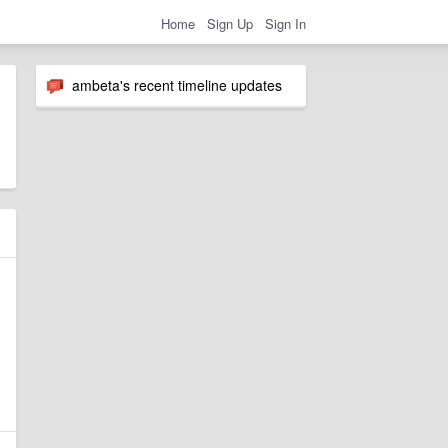
Home
Sign Up
Sign In
ambeta's recent timeline updates