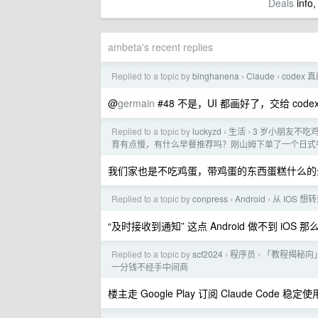
Deals
info,
ambeta's recent replies
Replied to a topic by
binghanena
Claude
codex
›
›
@
germain
#48 不是，UI 都画好了，交给 co
Replied to a topic by
luckyzd
生活
3 岁小朋友不
›
›
育有点慢，有什么早餐推荐吗？刚山姆下单了一个日式
我们家也是不吃鸡蛋，带鸡蛋的东西蛋糕什么的
Replied to a topic by
conpress
Android
从 IOS 
›
›
“及时接收到通知” 这点 Android 做不到 iOS 
Replied to a topic by
scf2024
程序员
「教程揭秘向」
›
›
一分钱不经手中间商
楼主走 Google Play 订阅 Claude Code 