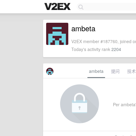
ambeta
V2EX member #187760, joined on
Today's activity rank
2204
ambeta
提问
技术
Per ambeta's