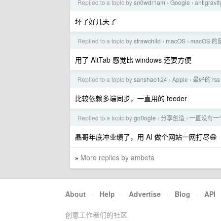
Replied to a topic by
sn0wdr1am
Google
antigra
›
›
坏了好几天了
Replied to a topic by
strawchild
macOS
macOS 
›
›
用了 AltTab 感觉比 windows 还要方便
Replied to a topic by
sanshao124
Apple
最好的 r
›
›
比较依赖多端同步，一直用的 feeder
Replied to a topic by
go0ogle
分享创造
一直没有一
›
›
晶哥年底冲业绩了，用 AI 做个网站一网打尽😄
More replies by ambeta
»
About
·
Help
·
Advertise
·
Blog
·
API
创意工作者们的社区