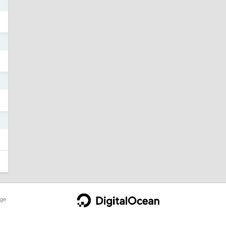
0
4
5
5
ge