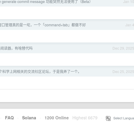
vity generate commit message 功能突然无法使用了（Beta）
Jan 1
的窗口管理真的是一坨，一个「command+tab」都做不好
Jan 
ss 阅读器，有啥替代吗
Dec 29, 202
个科学上网相关的交流社区论坛，于是我弄了一个。
Dec 25, 202
·
FAQ
·
Solana
·
1200 Online
Highest 6679
·
Select Langua