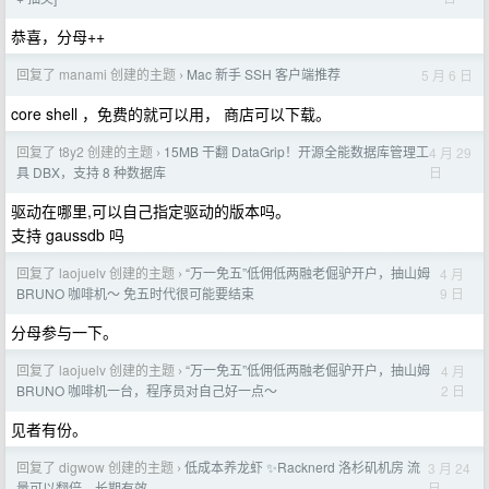
恭喜，分母++
回复了 manami 创建的主题
Mac 新手 SSH 客户端推荐
5 月 6 日
›
core shell ，免费的就可以用， 商店可以下载。
回复了 t8y2 创建的主题
15MB 干翻 DataGrip！开源全能数据库管理工
4 月 29
›
日
具 DBX，支持 8 种数据库
驱动在哪里,可以自己指定驱动的版本吗。
支持 gaussdb 吗
回复了 laojuelv 创建的主题
“万一免五”低佣低两融老倔驴开户，抽山姆
4 月
›
9 日
BRUNO 咖啡机～ 免五时代很可能要结束
分母参与一下。
回复了 laojuelv 创建的主题
“万一免五”低佣低两融老倔驴开户，抽山姆
4 月
›
2 日
BRUNO 咖啡机一台，程序员对自己好一点～
见者有份。
回复了 digwow 创建的主题
低成本养龙虾 ✨Racknerd 洛杉矶机房 流
3 月 24
›
日
量可以翻倍，长期有效