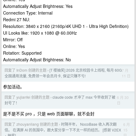
Automatically Adjust Brightness: Yes
Connection Type: Internal
Redmi 27 NU:
Resolution: 3840 x 2160 (2160p/4K UHD 1 - Ultra High Definition)
UI Looks like: 1920 x 1080 @ 60.00Hz
Mirror: Off
Online: Yes
Rotation: Supported
Automatically Adjust Brightness: No
回复了 InDom 创建的主题
[T 楼抽奖] 2026 北京校园卡上线啦, 每月 60G
7 月
›
11 日
全国通用流量, 免费领一年会员月卡, 保证只赚不亏!
参加活动。
回复了 yujianfei 创建的主题
claude code 才冲了 max 今早收到了被
6 月 30
›
日
封号了！
是不是不买 pro ，只是 web 页面聊聊，就不会封
回复了 zhouyanliang 创建的主题
时隔半年， NocoBase 收入再次翻
6 月
›
15
倍。 在满屏 AI 的氛围中，跟大家分享一下不太一样的经历。 [感谢 V2EX
日
+ 抽奖]