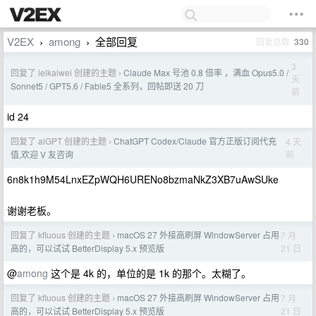
V2EX
among
全部回复
回复总数
330
›
›
3
回复了 leikaiwei 创建的主题
Claude Max 号池 0.8 倍率 ，满血 Opus5.0 /
›
天
Sonnet5 / GPT5.6 / Fable5 全系列，回帖即送 20 刀
前
id 24
回复了 aiGPT 创建的主题
ChatGPT Codex/Claude 官方正版订阅代充
4 天
›
前
值,欢迎 V 友咨询
6n8k1h9M54LnxEZpWQH6URENo8bzmaNkZ3XB7uAwSUke
谢谢老板。
回复了 kfluous 创建的主题
macOS 27 外接高刷屏 WindowServer 占用
7 月
›
21 日
高的，可以试试 BetterDisplay 5.x 预览版
@
among
这个是 4k 的，单位的是 1k 的那个。太糊了。
回复了 kfluous 创建的主题
macOS 27 外接高刷屏 WindowServer 占用
7 月
›
21 日
高的，可以试试 BetterDisplay 5.x 预览版