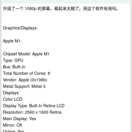
外接了一个 1080p 的屏幕，看起来太糊了。用这个软件有用吗。
Graphics/Displays:
Apple M1:
Chipset Model: Apple M1
Type: GPU
Bus: Built-In
Total Number of Cores: 8
Vendor: Apple (0x106b)
Metal Support: Metal 3
Displays:
Color LCD:
Display Type: Built-In Retina LCD
Resolution: 2560 x 1600 Retina
Main Display: Yes
Mirror: Off
Online: Yes