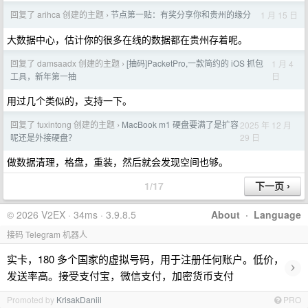
回复了 arihca 创建的主题
节点第一贴：有奖分享你和贵州的缘分
1 月 15 日
›
大数据中心，估计你的很多在线的数据都在贵州存着呢。
回复了 damsaadx 创建的主题
[抽码]PacketPro,一款简约的 iOS 抓包
1 月 4
›
日
工具，新年第一抽
用过几个类似的，支持一下。
回复了 fuxintong 创建的主题
MacBook m1 硬盘要满了是扩容
2025 年 12 月
›
29 日
呢还是外接硬盘？
做数据清理，格盘，重装，然后就会发现空间也够。
1/17
© 2026 V2EX · 34ms · 3.9.8.5
About
·
Language
接码 Telegram 机器人
实卡，180 多个国家的虚拟号码，用于注册任何账户。低价，
›
发送率高。接受支付宝，微信支付，加密货币支付
Promoted by
KrisakDaniil
PRO