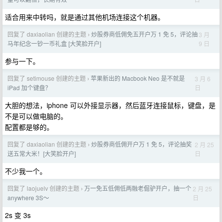
适合用来中转吗，就是通过其他机场连接这个机器。
回复了 daxiaolian 创建的主题
炒股券商低佣免五开户万 1 免 5，评论抽
3 月
›
9 日
马年纪念一钞一币礼盒 [大笑脸开户]
参与一下。
回复了 setimouse 创建的主题
苹果新出的 Macbook Neo 是不就是
3 月 6
›
日
iPad 加个键盘？
大胆的想法，iphone 可以外接显示器，然后蓝牙连接鼠标，键盘，是
不是可以做电脑的。
配置都是够的。
回复了 daxiaolian 创建的主题
炒股券商低佣开户万 1 免 5，评论抽奖
2 月 25
›
日
送五常大米！[大笑脸开户]
不少我一个。
回复了 laojuelv 创建的主题
万一免五低佣低两融老倔驴开户，抽一个
2 月 25
›
日
anywhere 3S～
2s 变 3s