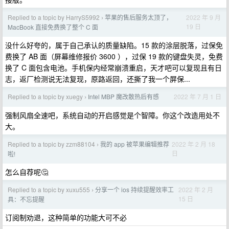
Replied to a topic by HarryS5992
苹果的售后服务太顶了，
2022 年 9 月
›
19 日
MacBook 直接免费换了整个 C 面
没什么好夸的，属于自己承认的质量缺陷。15 款的涂层脱落，过保免
费换了 AB 面（屏幕维修报价 3600 ），过保 19 款的键盘失灵，免费
换了 C 面包含电池。手机保内经常崩溃重启，天才吧可以复现且有日
志，返厂检测说无法复现，原路返回，还撕了我一个屏保...
Replied to a topic by xuegy
Intel MBP 魔改散热后有感
2022 年 7 月 1 日
›
强制风扇全速吧，系统自动的开启感觉是个智障。你这个改造用处不
大。
Replied to a topic by zzm88104
我的 app 被苹果编辑推荐
2022 年 2 月 18
›
日
啦!
怎么自荐呢🤔️
Replied to a topic by xuxu555
分享一个 ios 持续提醒效率工
2022 年 2 月
›
15 日
具：不忘提醒
订阅制劝退，这种简单的功能大可不必