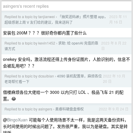
asingers's recent replies
Replied to a topic by tanjianwei
「抽奖送码🎁」照片整理 app，
2023 年 11
›
月 16 日
超级感谢上周 V 友们给的建议，我来送码了
安装包 200M ？？？很好奇你都内置了些什么
Replied to a topic by kevin1452
求助: 给 openAI 充值的靠
2023 年 8 月 22
›
日
谱方式
onekey 安全吗，激活流程还得上传身份证图片，人脸识别的，信息不
会被乱用吧？？？
Replied to a topic by dcsuibian
4090 装机配置单，麻烦各位
2022 年 10 月
›
20 日
老哥帮忙看一下
借楼麻烦各位大佬给一个 3000 以内只打 LOL 、极品飞车 21 的配
置。😂
Replied to a topic by asingers
奥睿科硬盘盒维权
2022 年 9 月 24 日
›
@
BingoXuan
可能每个人使用场景不太一样，我是这两天备份资料，
长时间使用的时候出问题了。发热很严重，我以为是硬盘。其实是转
接版。