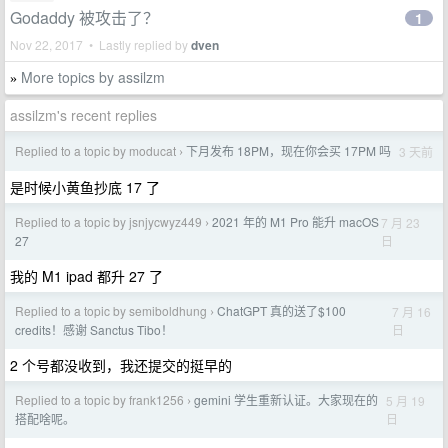
Godaddy 被攻击了？
1
Nov 22, 2017 • Lastly replied by
dven
More topics by assilzm
»
assilzm's recent replies
Replied to a topic by moducat
下月发布 18PM，现在你会买 17PM 吗
3 天前
›
是时候小黄鱼抄底 17 了
Replied to a topic by jsnjycwyz449
2021 年的 M1 Pro 能升 macOS
7 月 23
›
日
27
我的 M1 ipad 都升 27 了
Replied to a topic by semiboldhung
ChatGPT 真的送了$100
7 月 16
›
日
credits！感谢 Sanctus Tibo！
2 个号都没收到，我还提交的挺早的
Replied to a topic by frank1256
gemini 学生重新认证。大家现在的
5 月 19
›
日
搭配啥呢。