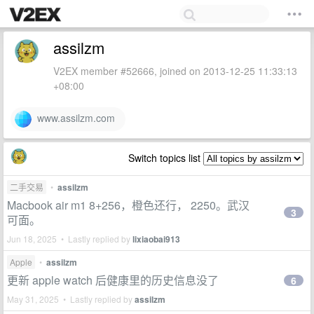
assilzm
V2EX member #52666, joined on 2013-12-25 11:33:13
+08:00
www.assilzm.com
Switch topics list
二手交易
•
assilzm
Macbook air m1 8+256，橙色还行， 2250。武汉
3
可面。
Jun 18, 2025 • Lastly replied by
lixiaobai913
Apple
•
assilzm
更新 apple watch 后健康里的历史信息没了
6
May 31, 2025 • Lastly replied by
assilzm