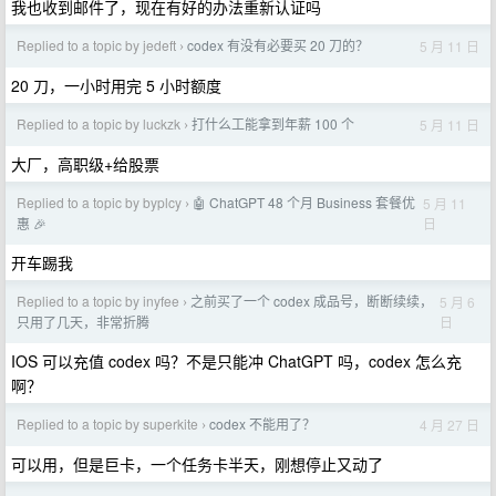
我也收到邮件了，现在有好的办法重新认证吗
Replied to a topic by jedeft
codex 有没有必要买 20 刀的？
5 月 11 日
›
20 刀，一小时用完 5 小时额度
Replied to a topic by luckzk
打什么工能拿到年薪 100 个
5 月 11 日
›
大厂，高职级+给股票
Replied to a topic by byplcy
🤖 ChatGPT 48 个月 Business 套餐优
5 月 11
›
日
惠 🎉
开车踢我
Replied to a topic by inyfee
之前买了一个 codex 成品号，断断续续，
5 月 6
›
日
只用了几天，非常折腾
IOS 可以充值 codex 吗？不是只能冲 ChatGPT 吗，codex 怎么充
啊？
Replied to a topic by superkite
codex 不能用了？
4 月 27 日
›
可以用，但是巨卡，一个任务卡半天，刚想停止又动了