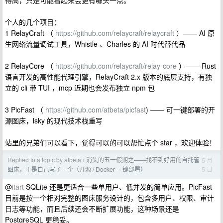
得高，只是可能看起来会更有噱头一点。
个人的几个项目：
1 RelayCraft （
https://github.com/relaycraft/relaycraft
）—— AI 原
生网络流量调试工具，Whistle 、Charles 的 AI 时代替代品
2 RelayCore （
https://github.com/relaycraft/relay-core
）—— Rust
语言开发的高性能代理引擎，RelayCraft 2.x 版本的底层支持，有独
立的 cli 带 TUI ，mcp 近期也会发布独立 npm 包
3 PicFast （
https://github.com/atbeta/picfast
) —— 可一键部署的开
源图床，lsky 的现代技术栈重写
站里的兄弟们可以看下，觉得可以的可以帮忙点个 star ，欢迎体验！
Replied to a topic by atbeta
消失的五一假期之——找不到好用的自托管
5 月
›
5 日
图床，于是自己写了一个（开源 / Docker 一键部署）
@
itart
SQLite 还是更适合一些单用户、低并发的简单应用。PicFast
目前是按一个相对完整的图床服务设计的，包含多用户、权限、审计
日志等功能，而且后续还会不断扩展功能，这种场景还是
PostgreSQL 更稳妥。