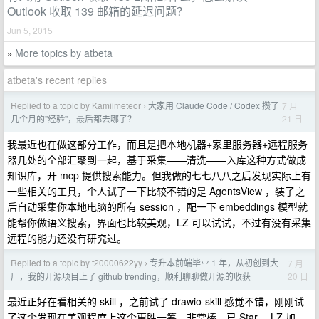
Outlook 收取 139 邮箱的延迟问题？
Jun 5, 2015
More topics by atbeta
»
atbeta's recent replies
Replied to a topic by Kamiimeteor
大家用 Claude Code / Codex 攒了
7 月
›
21 日
几个月的"经验"，最后都去哪了？
我最近也在做这部分工作，而且是把本地机器+家里服务器+远程服务
器几处的全部汇聚到一起，基于采集——清洗——入库这种方式做成
知识库，开 mcp 提供搜索能力。但我做的七七八八之后发现实际上有
一些相关的工具，个人试了一下比较不错的是 AgentsView ，装了之
后自动采集你本地电脑的所有 session ，配一下 embeddings 模型就
能帮你做语义搜索，界面也比较美观，LZ 可以试试，不过有没有采集
远程的能力还没有研究过。
Replied to a topic by t20000622yy
专升本前端毕业 1 年，从初创到大
7 月
›
20 日
厂，我的开源项目上了 github trending，顺利聊聊做开源的收获
最近正好在看相关的 skill ，之前试了 drawio-skill 感觉不错，刚刚试
了这个发现在美观程度上这个更胜一筹，非常棒，已 Star ，LZ 加