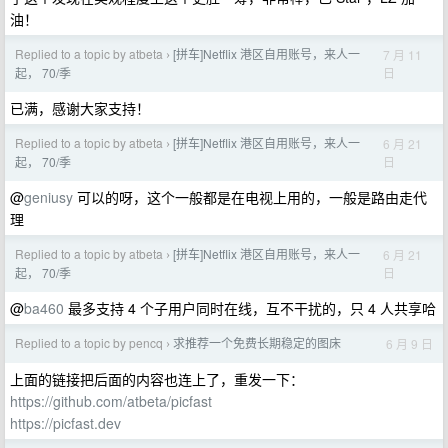
油！
Replied to a topic by atbeta
[拼车]Netflix 港区自用账号，来人一
7 月 11
›
日
起， 70/季
已满，感谢大家支持！
Replied to a topic by atbeta
[拼车]Netflix 港区自用账号，来人一
6 月 21
›
日
起， 70/季
@
geniusy
可以的呀，这个一般都是在电视上用的，一般是路由走代
理
Replied to a topic by atbeta
[拼车]Netflix 港区自用账号，来人一
6 月 21
›
日
起， 70/季
@
ba460
最多支持 4 个子用户同时在线，互不干扰的，只 4 人共享哈
Replied to a topic by pencq
求推荐一个免费长期稳定的图床
6 月 9 日
›
上面的链接把后面的内容也连上了，重发一下：
https://github.com/atbeta/picfast
https://picfast.dev