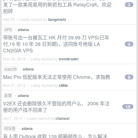
发了一款美观易用的新抓包工具 RelayCraft，欢迎
3
拍砖
Feb 25 • Lastly replied by
liangmishi
VPS
•
atbeta
带账号出一台搬瓦工 HK 月付 39.99 刀 VPS(已年
付,19 年 10 年 28 日到期)，送同账号绝版 LA
4
CN2GIA VPS
Nov 28, 2018 • Lastly replied by
trendtrader
macOS
•
atbeta
Mac Pro 低配版本无法正常使用 Chrome，求指教
9
Nov 21, 2015 • Lastly replied by
xMile
反馈
•
atbeta
V2EX 还会删除很久不登陆的用户么， 2006 年注
15
册的用户找不回来了
Oct 7, 2015 • Lastly replied by
chanssl
问与答
•
atbeta
有人用 Outlook 收取 139 邮箱邮件么，怎么解决