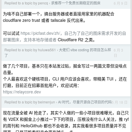
Replied to a topic by pencq
求推荐一个免费长期稳定的图床
6 月 9 日
›
为啥不自己部署一个，搞台服务器或者直接用家里的机器配合
cloudflare zero trust 或者 tailscale 反代出来。
可以试试
https://picfast.dev/zh/，自己为了自己的图床需求开发的自
部署图床，支持本地存储或者
Cloudflare R2 之类。
Replied to a topic by huluwa561
大佬们 vibe coding 的项目怎么样
6 月 3
›
日
了
做了几个项目，基本只在本站发过贴，掘金写过一两篇文章但没啥点
击量。
个人最喜欢这个硬核项目，CLI 用户应该会喜欢，带精美 TUI ，还在
打磨，目前正在招募首批用户，欢迎试用：
https://relaycore.dev
Replied to a topic by beimenjun
AI 时代，尽量开源自己项目的代码
5 月 18 日
›
现在流量全被 AI 抢走了，其实个人做的一些小项目很难曝光，自己只
有 V2EX 和掘金上小推过一下下的项目，压根没有什么人关注，推 ryf
的周刊和 HelloGithub 都也不会收录，其实我看很多项目质量并不见