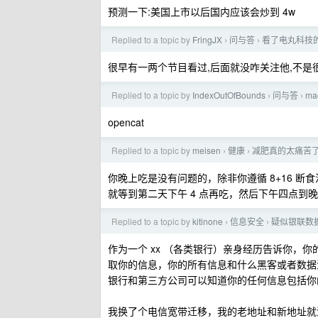
预测一下:美国上市以后国内应该会炒到 4w
Replied to a topic by
FringJX
问与答
看了电丸科技
›
›
很早有一两个节目看过,后面就没咋关注他,不是
Replied to a topic by
IndexOutOfBounds
问与答
ma
›
›
opencat
Replied to a topic by
meisen
健康
减肥真的太痛苦了
›
›
你晚上吃是没有问题的，除非你遵循 8+16 断
就等到第二天下午 4 点再吃，然后下午四点到晚
Replied to a topic by
kitinone
信息安全
疑似银联数
›
›
作为一个 xx （各类银行）亲身经历告诉你，
取你的信息，你的所有信息和什么黑客或者数据
银行和第三方公司可以知道你的任何信息包括你
我换了个电信宽带迁移，我的老地址和新地址就泄