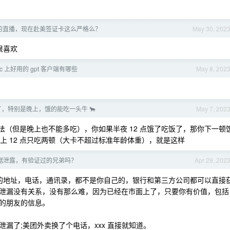
的直播，现在赴美签证卡这么严格么？
May 30, 202
很喜欢
c 上好用的 gpt 客户端有哪些
May 8, 202
，特别是晚上，饿的能吃一头牛 🐂
May 7, 202
食法（但是晚上也不能多吃），你如果半夜 12 点饿了吃饭了，那你下一顿
上 12 点只吃两顿（大卡不超过标准年龄体重），就是这样
据泄露，有验证过的兄弟吗？
Apr 29, 202
你的地址，电话，通讯录，都不是你自己的，银行和第三方公司都可以直接
泄漏没有关系，没有那么难，因为已经在市面上了，只要你有价值，包括
的朋友的信息。
漏了;美团外卖换了个电话，xxx 直接就知道。