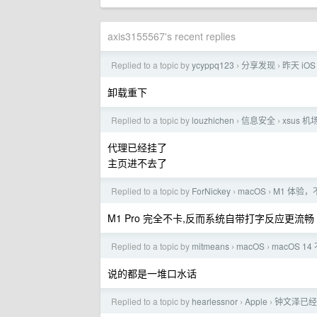
axis3155567's recent replies
Replied to a topic by
ycyppq123
分享发现
昨天 iOS
›
›
卸载重下
Replied to a topic by
louzhichen
信息安全
xsus 
›
›
代理已经挂了
主页进不去了
Replied to a topic by
ForNickey
macOS
M1 体验，不
›
›
M1 Pro 完全不卡,反而系统自带打字反应更流畅
Replied to a topic by
mitmeans
macOS
macOS 1
›
›
说的都是一堆口水话
Replied to a topic by
hearlessnor
Apple
钟文泽已经佩
›
›