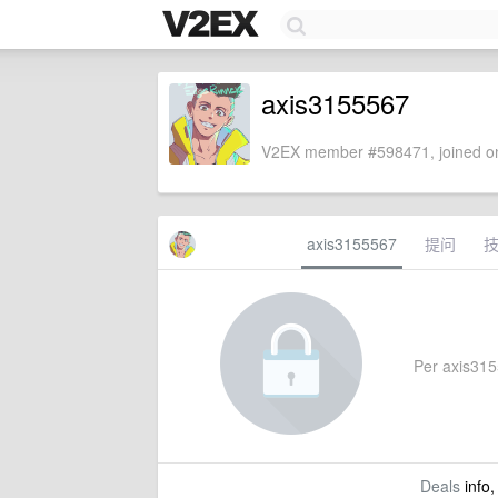
axis3155567
V2EX member #598471, joined on
axis3155567
提问
Per axis3155
Deals
info,