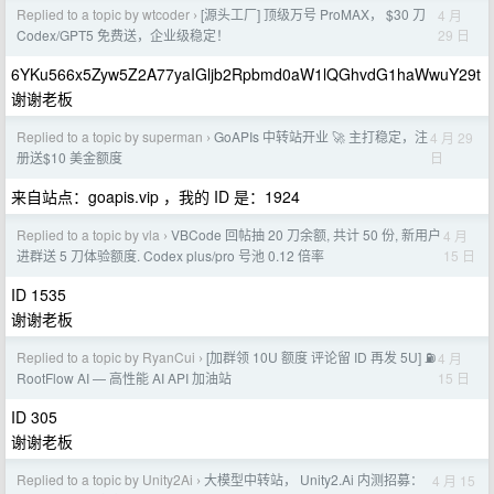
Replied to a topic by wtcoder
[源头工厂] 顶级万号 ProMAX， $30 刀
4 月
›
29 日
Codex/GPT5 免费送，企业级稳定！
6YKu566x5Zyw5Z2A77yaIGljb2Rpbmd0aW1lQGhvdG1haWwuY29t
谢谢老板
Replied to a topic by superman
GoAPIs 中转站开业 🚀 主打稳定，注
4 月 29
›
日
册送$10 美金额度
来自站点：goapis.vip ，我的 ID 是：1924
Replied to a topic by vla
VBCode 回帖抽 20 刀余额, 共计 50 份, 新用户
4 月
›
15 日
进群送 5 刀体验额度. Codex plus/pro 号池 0.12 倍率
ID 1535
谢谢老板
Replied to a topic by RyanCui
[加群领 10U 额度 评论留 ID 再发 5U] ⛽
4 月
›
15 日
RootFlow AI — 高性能 AI API 加油站
ID 305
谢谢老板
Replied to a topic by Unity2Ai
大模型中转站， Unity2.Ai 内测招募：
4 月 15
›