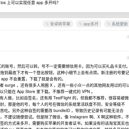
os 上可以实现任意 app 多开吗？
安卓转苹果
app多开
系统更新
1
注册多个区的账号，然后可以转。号不一定需要绑信用卡，因为可以买礼品卡支付
e 里要拖到最底下才有一个登出按钮，这种小细节上会有点烦。新注册的号要
app 不会重置，下载了就是会有的。
 surge ，还有很多人用圈 X ，还有一些小众一点的其他网友用过的可
能在 App Store 里下载。不推荐一键式的 VPN 。
人做，比如自签名，还有用 TestFlight 的，但我都不推荐，很容易被微
封，那是他的号，每个人的号在微信的系统里活跃度不同，安全等级不
吃。另外这种自签的需要改 bundleID ，导致历史记录有可能无法合
建议随便尝试。但是除了微信，像 Instagram 啊、X 啊这种软件，
签的方式来多开，需要购买苹果的开发者证书，如果没有的话淘宝其实也