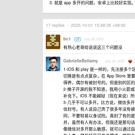
就是 app 多开的问题，安卓上比较好实现。i
17 replies
•
2025-10-01 15:48:35 +08:00
bc1
Sep 28, 2025
OP
有热心老哥给说说这三个问题没
GabrielleBellamy
Sep 28, 2025
1-iOS 和 play 是一样的，先
切换是有点点复杂，在 App Stor
得养，偶尔有被封号的。但是别的区的 
2-梯子开源的我不知道，我用小火箭或者
补充下。iOS 不能越狱（现在来说）所以只
3-几乎不可以多开。比方说，微信多开有
信封号。有人说自己弄了很多年没有被
同，不要轻易以身试险。真封了有的是苦
并，虽然有人有办法，但我还是那句话，不
像微信对多开那么敏感，就可以通过自