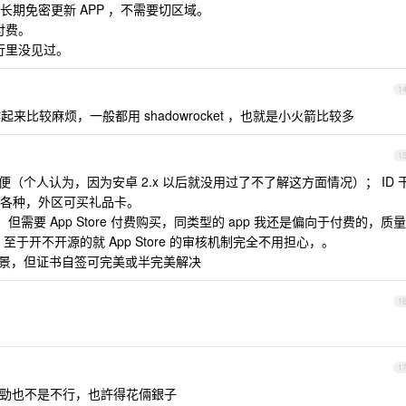
期免密更新 APP ，不需要切区域。
付费。
 排行里没见过。
1
作起来比较麻烦，一般都用 shadowrocket ，也就是小火箭比较多
1
（个人认为，因为安卓 2.x 以后就没用过了不了解这方面情况）； ID 
各种，外区可买礼品卡。
x 倍，但需要 App Store 付费购买，同类型的 app 我还是偏向于付费的，质量
至于开不开源的就 App Store 的审核机制完全不用担心，。
场景，但证书自签可完美或半完美解决
1
1
費點勁也不是不行，也許得花倆銀子