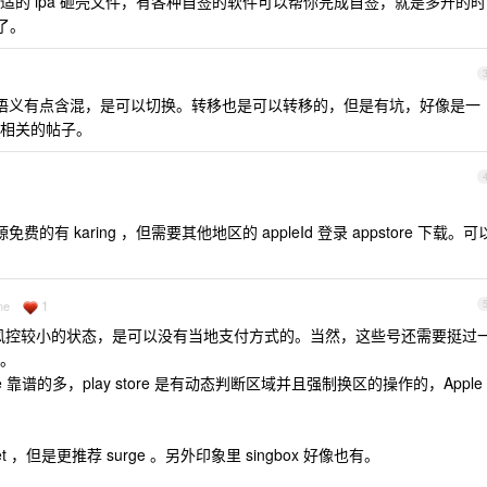
的 ipa 砸壳文件，有各种自签的软件可以帮你完成自签，就是多开的时
是了。
说得语义有点含混，是可以切换。转移也是可以转移的，但是有坑，好像是一
相关的帖子。
有 karing ，但需要其他地区的 appleId 登录 appstore 下载。可
1
ne
册等风控较小的状态，是可以没有当地支付方式的。当然，这些号还需要挺过
定。
store 靠谱的多，play store 是有动态判断区域并且强制换区的操作的，Apple
et ，但是更推荐 surge 。另外印象里 singbox 好像也有。