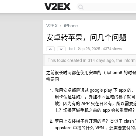
V2EX
iPhone
›
安卓转苹果，问几个问题
bc1
·
Sep 28, 2025
· 4374 views
This topic created in 314 days ago, the info
之前很长时间都在使用安卓的（ iphoen6 
需要问
我用安卓都是通过 google play 下 app
用卡认证啥的），外加不同区域的梯子就可以
坡）因为有的 APP 只在日区有，所以需
卡？切换区域手机之前的 app 会被重置吗
苹果上安装梯子有开源的吗？类似于 clash 这
appstare 中找的什么 VPN ，还需要