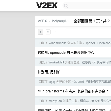
V2EX
beiyanpiki
全部回复第 1 页 / 共 2
›
›
1
2
回复了
VonemSnake
创建的主题
OpenAI
Open c
›
›
官转啊, opencode 自己也没数据中心
回复了
WorkerMatt
创建的主题
程序员
大家用中转站
›
›
怕别用, 用别怕.
回复了
layxy
创建的主题
OpenAI
有时候感觉言出法随比
›
›
除了 brainstorms 有点用, 其余的都有点多余了
回复了
meetyuan
创建的主题
程序员
大家都是怎么
›
›
有些中转上还包了一层, 你不能保证这个链条上不