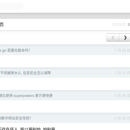
 页
回复总数
2
❮
❯
ode go 是量化版本吗？
7 月 29 
不怕被掺水么, 信息安全怎么保障
7 月 15 
使用 superpowers 更方便快捷
5 月 28 
判断中转站安全性呢？
5 月 20 
存在坏人, 所以用别怕, 怕别用