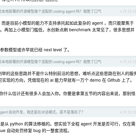
本地部署的开源模型做个适配的 coding agent 吗？我憋了口气
4 月 29 
，而是目前小模型的能力不支持承托起如此复杂的 agent ，而只能聚焦于
了。再加上小模型门槛低，水创新点刷 benchmark 太常见了，很多思想并
模型或许早就已经 next level 了。
本地部署的开源模型做个适配的 coding agent 吗？我憋了口气
4 月 29 
在跟进，列举的这些思路并不是什么特别前沿的思想，难听点这些思路在别人的服
实现的方向，凭借现在的 ai 能力早就有一万个 demo 在 Github 上了。
你什么估计还有很多人会加入你。你要是拿第五节的内容出来说，那别怪
Agent 自动开发，我还是在对话模式，是不是落后了？
4 月 29 
s 的项目，是从 python 的算法移植的。想实验下全程 agent 开发是否可行，仅在需
sue 自动处罚修复 bug 的一整套流程。