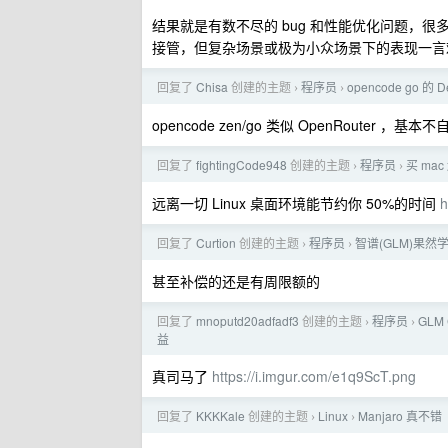
结果就是有数不尽的 bug 和性能优化问题，很
接管，但复杂场景或极为小众场景下的表现一言
回复了
Chisa
创建的主题
程序员
opencode go 的
›
›
opencode zen/go 类似 OpenRouter ，基本
回复了
fightingCode948
创建的主题
程序员
买 mac
›
›
远离一切 Linux 桌面环境能节约你 50%的时间
h
回复了
Curtion
创建的主题
程序员
智谱(GLM)果
›
›
甚至补偿的还是有周限额的
回复了
mnoputd20adfadf3
创建的主题
程序员
GLM
›
›
益
真司马了
https://i.imgur.com/e1q9ScT.png
回复了
KKKKale
创建的主题
Linux
Manjaro 真不错
›
›