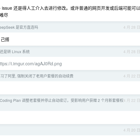
多 issue 还是得人工介入去进行修改。或许普通的网页开发或后端可能可
难尽
 DeepSeek 是官方直连吗
4 月 28 
不自己搭
 还是转 Linux 系统
4 月 28 
ttps://i.imgur.com/agAJ0Rd.png
然学习了阿里, 强制关闭了老用户套餐的自动续费
4 月 22 
 Coding Plan 调整老套餐并停止自动续订，受影响用户获赠 2 个月新套餐权
4 月 22 
4 月 20 