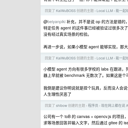
回复了
KaiWuBOSS
创建的主题
Local LLM
能一起给
›
›
@
beiyanpiki
补充，并不是说 op 的方法是错的
特定任务 agent 的这件事已经被验证过很多次
没有经过真实场景的检验。
再进一步说，如果小模型 agent 能够实现，那大参数
回复了
KaiWuBOSS
创建的主题
Local LLM
能一起给
›
›
小模型 agent 方向有很多学校的 labs 
器上早就被 benchmark 无数次了。如果这是个可
我倒是建议你明说就是捏个玩具，反而没人会说
人生理性厌恶了
回复了
shibow
创建的主题
程序员
现在网上都在说 
›
›
公司有一个 toB 的 canvas + opencv.j
求等场景回答并输入文字，然后通过 gitee 的 is