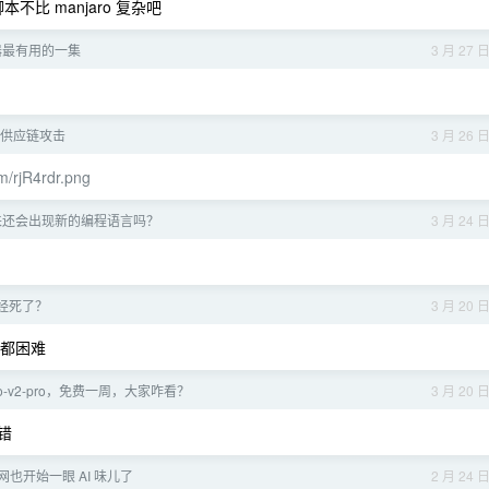
脚本不比 manjaro 复杂吧
器最有用的一集
3 月 27 
遭受供应链攻击
3 月 26 
om/rjR4rdr.png
来还会出现新的编程语言吗？
3 月 24 
已经死了？
3 月 20 
下文都困难
o-v2-pro，免费一周，大家咋看？
3 月 20 
不错
也开始一眼 AI 味儿了
2 月 24 