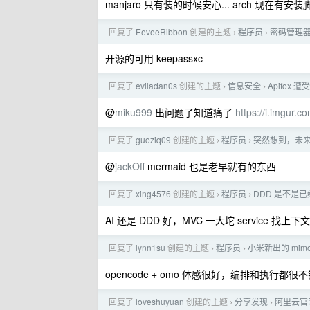
manjaro 只有装的时候安心... arch 现在有安装
回复了
EeveeRibbon
创建的主题
程序员
密码管理
›
›
开源的可用 keepassxc
回复了
eviladan0s
创建的主题
信息安全
Apifox 
›
›
@
miku999
出问题了知道痛了
https://i.imgur.c
回复了
guoziq09
创建的主题
程序员
突然想到，未
›
›
@
jackOff
mermaid 也是老早就有的东西
回复了
xing4576
创建的主题
程序员
DDD 是不是
›
›
AI 还是 DDD 好，MVC 一大坨 service 找上
回复了
lynn1su
创建的主题
程序员
小米新出的 mim
›
›
opencode + omo 体感很好，编排和执行都很
回复了
loveshuyuan
创建的主题
分享发现
阿里云官网
›
›