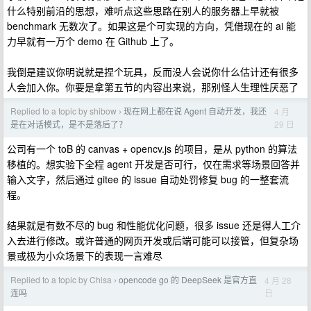
什么特别前沿的思想，难听点这些思路在别人的服务器上早就被
benchmark 无数次了。如果这是个可实现的方向，凭借现在的 ai 能
力早就有一万个 demo 在 Github 上了。
我倒是建议你明说就是捏个玩具，反而没人会说你什么估计还有很多
人会加入你。你要是拿第五节的内容出来说，那别怪人生理性厌恶了
Replied to a topic by shibow
现在网上都在说 Agent 自动开发，我还
4 月
›
29 日
是在对话模式，是不是落后了？
公司有一个 toB 的 canvas + opencv.js 的项目，是从 python 的算法
移植的。想实验下全程 agent 开发是否可行，仅在需求等场景回答并
输入文字，然后通过 gitee 的 issue 自动处罚修复 bug 的一整套流
程。
结果就是有数不尽的 bug 和性能优化问题，很多 issue 还是得人工介
入去进行修改。或许普通的网页开发或后端可能可以接管，但复杂场
景或极为小众场景下的表现一言难尽
Replied to a topic by Chisa
opencode go 的 DeepSeek 是官方直
4 月 28
›
日
连吗