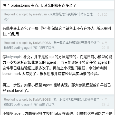
除了 brainstorms 有点用, 其余的都有点多余了
Replied to a topic by meetyuan
大家都是怎么判断中转站安全性
5 月 20
›
日
呢？
有些中转上还包了一层, 你不能保证这个链条上不存在坏人, 所以用别
怕, 怕别用
Replied to a topic by KaiWuBOSS
能一起给本地部署的开源模型做个
4 月
›
29 日
适配的 coding agent 吗？我憋了口气
@
beiyanpiki
补充，并不是说 op 的方法是错的，而是目前小模型的能
力不支持承托起如此复杂的 agent ，而只能聚焦于特定任务 agent 的
这件事已经被验证过很多次了。再加上小模型门槛低，水创新点刷
benchmark 太常见了，很多思想并没有经过真实场景的检验。
再进一步说，如果小模型 agent 能够实现，那大参数模型或许早就已
经 next level 了。
Replied to a topic by KaiWuBOSS
能一起给本地部署的开源模型做个
4 月
›
29 日
适配的 coding agent 吗？我憋了口气
小模型 agent 方向有很多学校的 labs 在跟进，列举的这些思路并不是